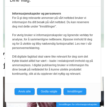
Dine valg:
Informasjonskapsler og personvern
For å gi deg relevante annonser på vårt nettsted bruker vi
informasjon fra ditt besøk på vårt nettsted. Du kan reservere
deg mot dette under "Innstillinger".
For øvrig bruker vi informasjonskapsler og lignende verktøy for
analyse, for å sammenligne nettlesere, tilpasse innhold til deg
og for å utvikle og tilby nødvendig funksjonalitet. Les mer i vår
personvernerklæring.
Trives på jobb tross
Ditt digitale fagblad skal være like relevant for deg som det
trykte bladet alltid har vært – bade i redaksjonelt innhold og på
finanskrise
annonseplass. I digital publisering bruker vi informasjon fra
dine besøk på nettstedet for å kunne utvikle produktet
kontinuerlig, slik at du opplever det nyttig og relevant.
Avvis alle
Godta valgte
Innstillinger
Innstillinger for informasjonskapsler