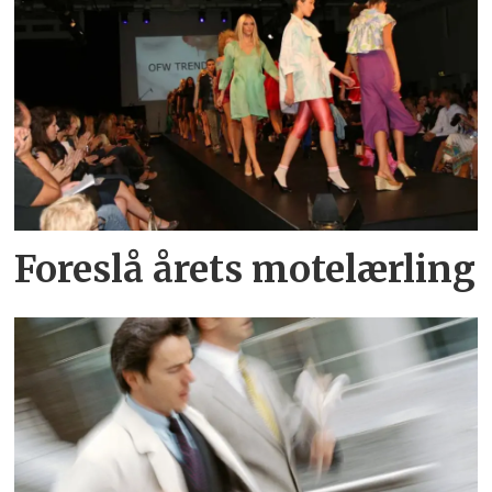
Foreslå årets motelærling