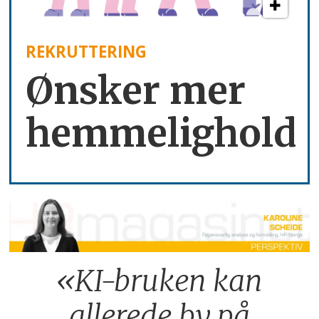
REKRUTTERING
Ønsker mer
hemmelighold
«KI-bruken kan
allerede by på