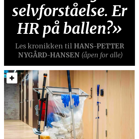
selvforståelse. Er
HR på ballen?»
Les kronikken til
HANS-PETTER
NYGÅRD-HANSEN
(åpen for alle)