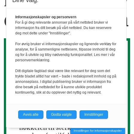
Kaffekoppen binder
Dine valg:
dem sammen
Informasjonskapsler og personvern
For å gi deg relevante annonser på vårt nettsted bruker vi
informasjon fra ditt besøk på vårt nettsted. Du kan reservere
deg mot dette under "Innstillinger".
For øvrig bruker vi informasjonskapsler og lignende verktøy for
analyse, for å sammenligne nettlesere, tilpasse innhold til deg
og for å utvikle og tilby nødvendig funksjonalitet. Les mer i vår
personvernerklæring.
Ditt digitale fagblad skal være like relevant for deg som det
Det koker ned til
trykte bladet alltid har vært – bade i redaksjonelt innhold og på
annonseplass. I digital publisering bruker vi informasjon fra
dine besøk på nettstedet for å kunne utvikle produktet
relasjoner
kontinuerlig, slik at du opplever det nyttig og relevant.
Grethe Holtan
viser hvordan tillit,
Avvis alle
Godta valgte
Innstillinger
kommunikasjon og gjensidighet er
nøkkelen til sterke nettverk – og
Innstillinger for informasjonskapsler