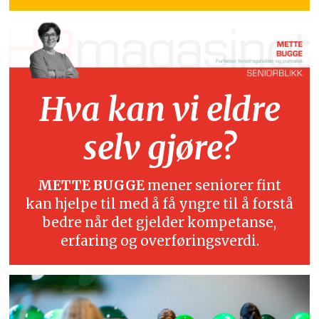
Hva kan vi eldre
selv gjøre?
METTE BUGGE
mener seniorer fint
kan hjelpe til med å få yngre til å forstå
bedre når det gjelder kompetanse,
erfaring og overføringsverdi.