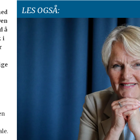
LES OGSÅ:
med
Den
d å
 i
r
ige
en
ale.