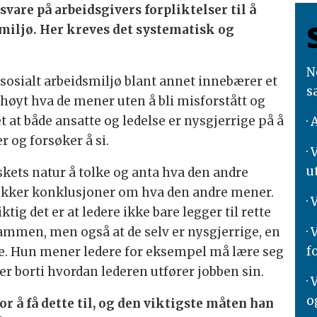
svare på arbeidsgivers forpliktelser til å
smiljø. Her kreves det systematisk og
N
ososialt arbeidsmiljø blant annet innebærer et
s
i høyt hva de mener uten å bli misforstått og
det at både ansatte og ledelse er nysgjerrige på å
·
 og forsøker å si.
·
u
skets natur å tolke og anta hva den andre
trekker konklusjoner om hva den andre mener.
·
ig det er at ledere ikke bare legger til rette
· 
sammen, men også at de selv er nysgjerrige, en
f
tte. Hun mener ledere for eksempel må lære seg
er borti hvordan lederen utfører jobben sin.
·
o
or å få dette til, og den viktigste måten han