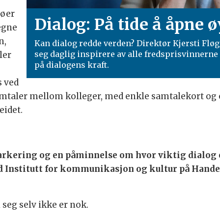
jøer
Dialog: På tide å åpne 
 egne
n,
Kan dialog redde verden? Direktør Kjersti Fløgs
seg daglig inspirere av alle fredsprisvinnern
ler
på dialogens kraft.
s ved
il samtaler mellom kolleger, med enkle samtalekort 
eidet.
kering og en påminnelse om hvor viktig dialog er 
d Institutt for kommunikasjon og kultur på Hande
 seg selv ikke er nok.