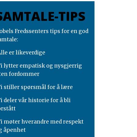
SAMTALE-TIPS
obels Fredssenters tips for en god
amtale:
 Alle er likeverdige
 Vi lytter empatisk og nysgjerrig
ten fordommer
 Vi stiller spørsmål for å lære
Vi deler vår historie for å bli
orstått
 Vi møter hverandre med respekt
g åpenhet