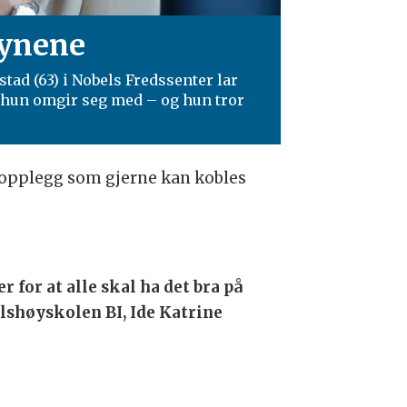
øynene
tad (63) i Nobels Fredssenter lar
e hun omgir seg med – og hun tror
og opplegg som gjerne kan kobles
for at alle skal ha det bra på
lshøyskolen BI, Ide Katrine