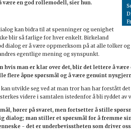
 å være en god rollemodell, sier hun.
S
D
F
dialog kan bidra til at spenninger og uenighet
ke blir så farlige for hver enkelt. Birkeland
god dialog er å være oppmerksom på at alle tolker og
 andres egentlige mening og synspunkt.
n hvis man er klar over det, blir det lettere å væ
ille flere åpne spørsmål og å være genuint nysgjerr
kan utvikle seg ved at man tror han har forstått det
terkes videre i samtalen istedenfor å bli ryddet av 
smål, hører på svaret, men fortsetter å stille spør
ig dialog; man stiller et spørsmål for å fremme si
menneske - det er underbevisstheten som driver o