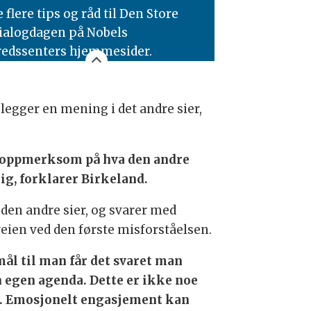
e flere tips og råd til Den Store
ialogdagen på Nobels
redssenters hjemmesider.
 legger en mening i det andre sier,
re oppmerksom på hva den andre
ig, forklarer Birkeland.
 den andre sier, og svarer med
veien ved den første misforståelsen.
smål til man får det svaret man
n egen agenda. Dette er ikke noe
ss. Emosjonelt engasjement kan