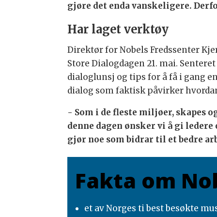
gjøre det enda vanskeligere. Derf
Har laget verktøy
Direktør for Nobels Fredssenter Kjers
Store Dialogdagen 21. mai. Senteret
dialoglunsj og tips for å få i gang e
dialog som faktisk påvirker hvordan
- Som i de fleste miljøer, skapes
denne dagen ønsker vi å gi ledere
gjør noe som bidrar til et bedre ar
Fakta om Nob
et av Norges ti best besøkte m