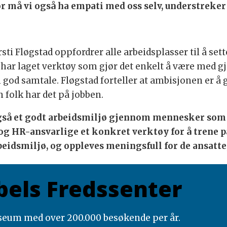
or må vi også ha empati med oss selv, understreker
ti Fløgstad oppfordrer alle arbeidsplasser til å sette
 har laget verktøy som gjør det enkelt å være med g
n god samtale. Fløgstad forteller at ambisjonen er å g
 folk har det på jobben.
 også et godt arbeidsmiljø gjennom mennesker som 
 og HR-ansvarlige et konkret verktøy for å trene p
beidsmiljø, og oppleves meningsfull for de ansatte,
els Fredssenter
useum med over 200.000 besøkende per år.