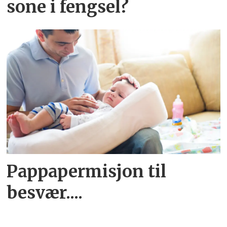
sone i fengsel?
Pappapermisjon til
besvær....