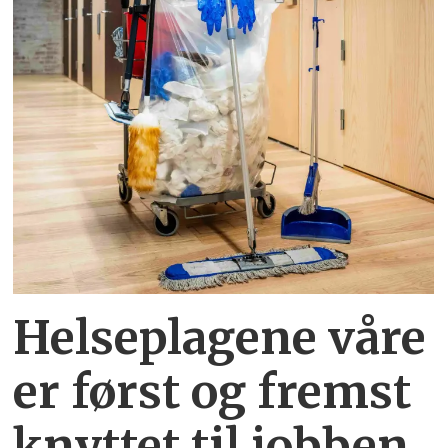
Helseplagene
våre
er først og fremst
knyttet
til jobben