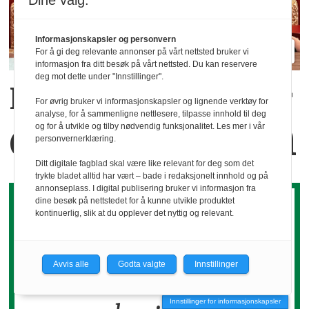
Dine valg:
Informasjonskapsler og personvern
For å gi deg relevante annonser på vårt nettsted bruker vi
informasjon fra ditt besøk på vårt nettsted. Du kan reservere
deg mot dette under "Innstillinger".
Kaffekoppen binder
For øvrig bruker vi informasjonskapsler og lignende verktøy for
analyse, for å sammenligne nettlesere, tilpasse innhold til deg
dem sammen
og for å utvikle og tilby nødvendig funksjonalitet. Les mer i vår
personvernerklæring.
Ditt digitale fagblad skal være like relevant for deg som det
trykte bladet alltid har vært – bade i redaksjonelt innhold og på
annonseplass. I digital publisering bruker vi informasjon fra
dine besøk på nettstedet for å kunne utvikle produktet
kontinuerlig, slik at du opplever det nyttig og relevant.
Avvis alle
Godta valgte
Innstillinger
Det koker ned til
Innstillinger for informasjonskapsler