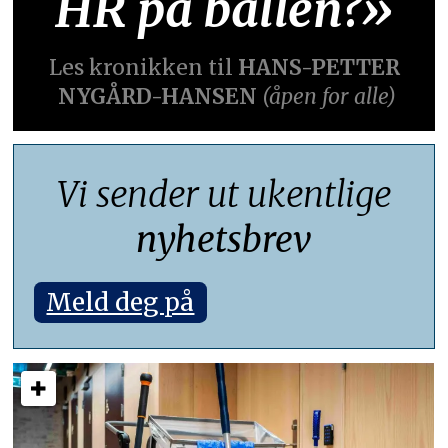
HR på ballen?»
Les kronikken til
HANS-PETTER
NYGÅRD-HANSEN
(åpen for alle)
Vi sender ut ukentlige
nyhetsbrev
Meld deg på