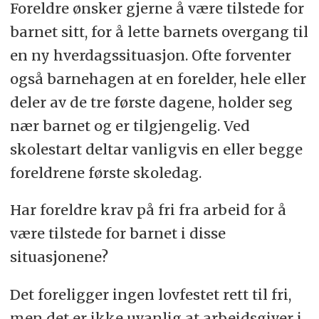
teknologiselskap som hjelper norske
Foreldre ønsker gjerne å være tilstede for
virksomheter med å etterleve lover og
barnet sitt, for å lette barnets overgang til
regelverk innen regnskap, økonomi
en ny hverdagssituasjon. Ofte forventer
og HR. Med ny teknologi og unik
også barnehagen at en forelder, hele eller
fagkunnskap leverer vi innovative og
deler av de tre første dagene, holder seg
tidsbesparende løsninger, kurs og
nær barnet og er tilgjengelig. Ved
rådgivning - for både ledere og
skolestart deltar vanligvis en eller begge
ansatte.
foreldrene første skoledag.
Har foreldre krav på fri fra arbeid for å
være tilstede for barnet i disse
situasjonene?
Det foreligger ingen lovfestet rett til fri,
men det er ikke uvanlig at arbeidsgiver i