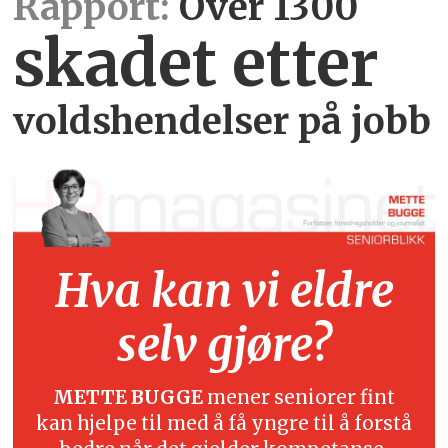
Rapport:
Over 1300
skadet etter
voldshendelser på jobb
Hva kan vi eldre
selv gjøre?
METTE BUGGE
mener seniorer fint
kan hjelpe til med å få yngre til å forstå