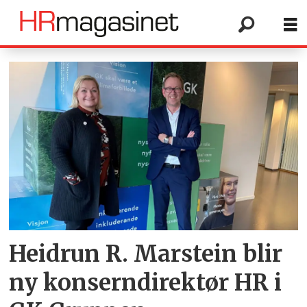
Tag:
hr-
folk
Heidrun R. Marstein blir
ny konserndirektør HR i