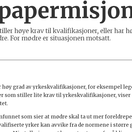
papermisjo
ller høye krav til kvalifikasjoner, eller har 
e. For mødre er situasjonen motsatt.
høy grad av yrkeskvalifikasjoner, for eksempel leger
som stiller lite krav til yrkeskvalifikasjoner, vise
et.
amfunnet som sier at mødre skal ta ut mer foreldreper
lifiserte yrker kan avvike fra de normene i større gra