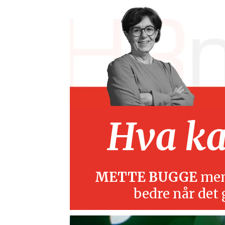
Hva kan
METTE BUGGE
mene
bedre når det 