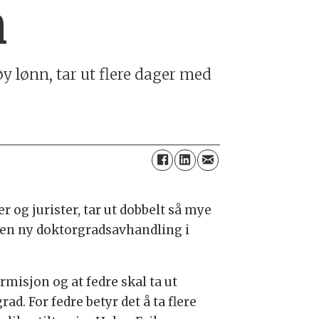
n
høy lønn, tar ut flere dager med
 og jurister, tar ut dobbelt så mye
r en ny doktorgradsavhandling i
misjon og at fedre skal ta ut
d. For fedre betyr det å ta flere