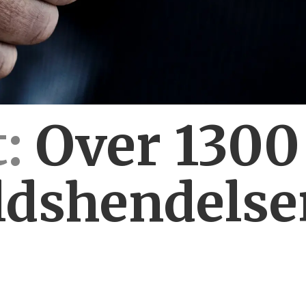
:
Over 130
ldshendelse