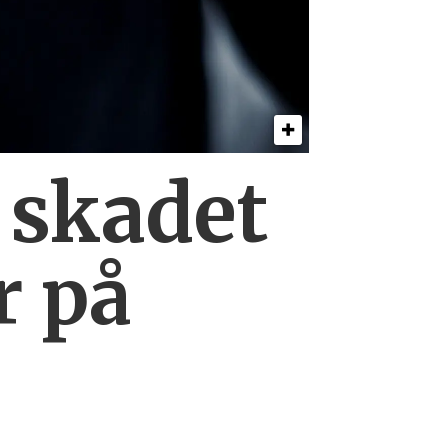
0
skadet
r på