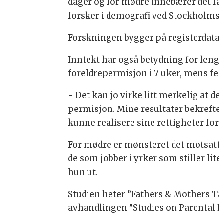
dager og for mødre innebærer det fær
forsker i demografi ved Stockholms 
Forskningen bygger på registerdata o
Inntekt har også betydning for len
foreldrepermisjon i 7 uker, mens fe
- Det kan jo virke litt merkelig at 
permisjon. Mine resultater bekrefte
kunne realisere sine rettigheter for
For mødre er mønsteret det motsatte
de som jobber i yrker som stiller li
hun ut.
Studien heter ”Fathers & Mothers Ta
avhandlingen ”Studies on Parental 