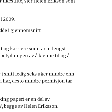
r likestilte, sier Helen Erikson som
 i 2009.
adde i gjennomsnitt
kt og karriere som tar ut lengst
betydningen av å kjenne til og å
 i snitt ledig seks uker mindre enn
en har, desto mindre permisjon tar
ing paper) er en del av
”, begge av Helen Eriksson.