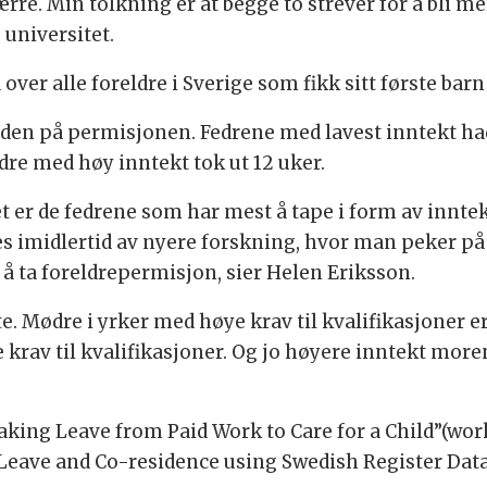
re. Min tolkning er at begge to strever for å bli me
universitet.
ver alle foreldre i Sverige som fikk sitt første barn
gden på permisjonen. Fedrene med lavest inntekt h
dre med høy inntekt tok ut 12 uker.
det er de fedrene som har mest å tape i form av innte
s imidlertid av nyere forskning, hvor man peker på 
 å ta foreldrepermisjon, sier Helen Eriksson.
. Mødre i yrker med høye krav til kvalifikasjoner er
te krav til kvalifikasjoner. Og jo høyere inntekt mor
king Leave from Paid Work to Care for a Child”(work
Leave and Co-residence using Swedish Register Data