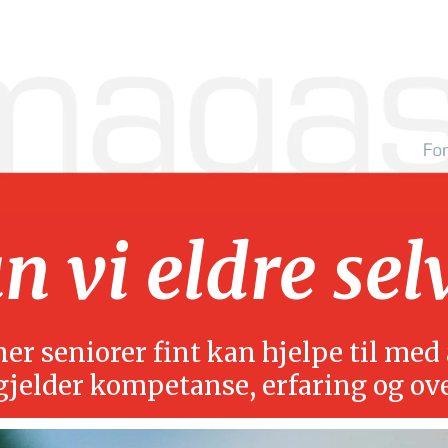
 vi eldre sel
r seniorer fint kan hjelpe til med å
gjelder kompetanse, erfaring og ov