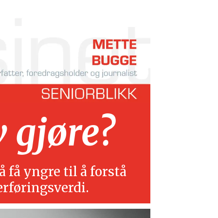
v gjøre?
 få yngre til å forstå
erføringsverdi.