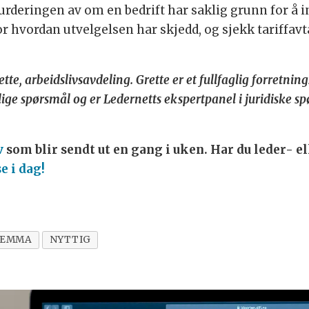
urderingen av om en bedrift har saklig grunn for å 
r hvordan utvelgelsen har skjedd, og sjekk tariffa
tte, arbeidslivsavdeling. Grette er et fullfaglig forretni
tslige spørsmål og er Ledernetts ekspertpanel i juridiske 
v
som blir sendt ut en gang i uken. Har du leder- e
 i dag!
LEMMA
NYTTIG