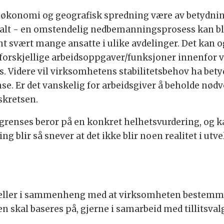
e, økonomi og geografisk spredning være av betydni
alt - en omstendelig nedbemanningsprosess kan bli
ant svært mange ansatte i ulike avdelinger. Det kan 
ar forskjellige arbeidsoppgaver/funksjoner innenfor v
. Videre vil virksomhetens stabilitetsbehov ha bety
e. Er det vanskelig for arbeidsgiver å beholde nø
skretsen.
egrenses beror på en konkret helhetsvurdering, og
 blir så snever at det ikke blir noen realitet i utv
eller i sammenheng med at virksomheten bestemme
skal baseres på, gjerne i samarbeid med tillitsvalg