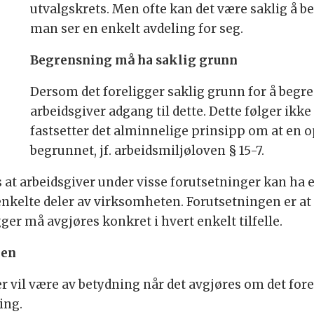
utvalgskrets. Men ofte kan det være saklig å b
man ser en enkelt avdeling for seg.
Begrensning må ha saklig grunn
Dersom det foreligger saklig grunn for å begre
arbeidsgiver adgang til dette. Dette følger ikk
fastsetter det alminnelige prinsipp om at en 
begrunnet, jf. arbeidsmiljøloven § 15-7.
s at arbeidsgiver under visse forutsetninger kan ha e
nkelte deler av virksomheten. Forutsetningen er at d
ger må avgjøres konkret i hvert enkelt tilfelle.
gen
r vil være av betydning når det avgjøres om det fore
ing.