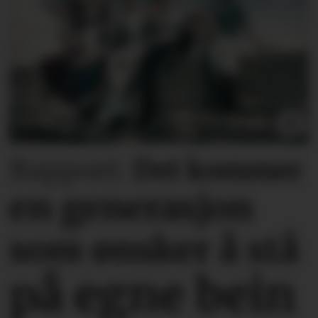
Rapport:
Det kommer
en generasjon
som ønsker å stå
på egne bein