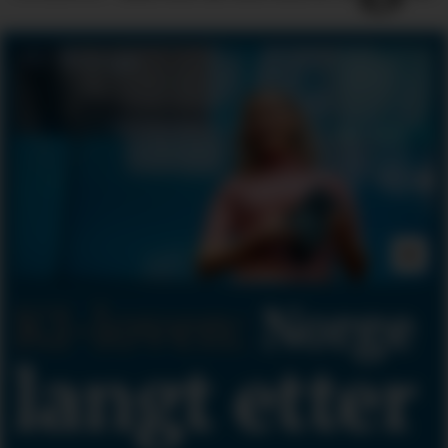
KI-loven:
Norge
langt etter