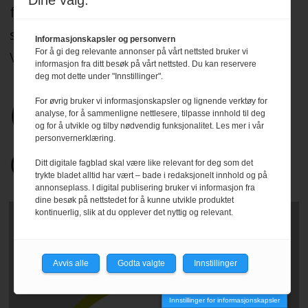
Dine valg:
for sitt arbeid de etiske normer og plikter
som er formulert i Norsk Presseforbunds
Informasjonskapsler og personvern
For å gi deg relevante annonser på vårt nettsted bruker vi
Vær Varsom-plakat.
Les mer
.
informasjon fra ditt besøk på vårt nettsted. Du kan reservere
deg mot dette under "Innstillinger".
For øvrig bruker vi informasjonskapsler og lignende verktøy for
analyse, for å sammenligne nettlesere, tilpasse innhold til deg
og for å utvikle og tilby nødvendig funksjonalitet. Les mer i vår
personvernerklæring.
Ditt digitale fagblad skal være like relevant for deg som det
trykte bladet alltid har vært – bade i redaksjonelt innhold og på
annonseplass. I digital publisering bruker vi informasjon fra
dine besøk på nettstedet for å kunne utvikle produktet
kontinuerlig, slik at du opplever det nyttig og relevant.
Avvis alle
Godta valgte
Innstillinger
Innstillinger for informasjonskapsler