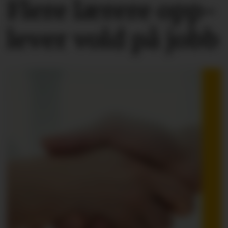
Flere lærere opp­
lever vold på jobb