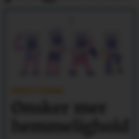
REKRUTTERING
Ønsker mer
hemmelighold