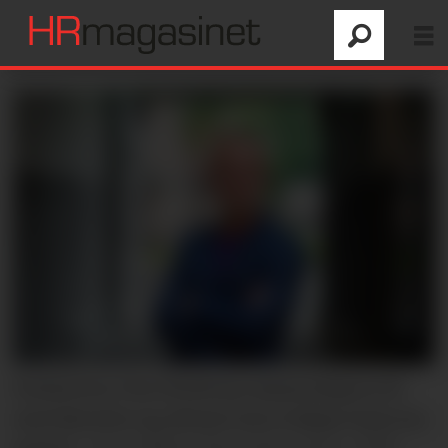
Forfatteren Tore Renberg sammenligner KI
med djevelen og advarer mot å slippe ham inn