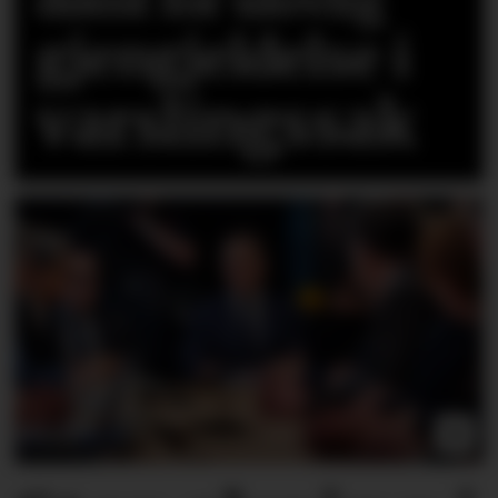
dømt for ulovlig
gjengjeldelse i
varslingssak