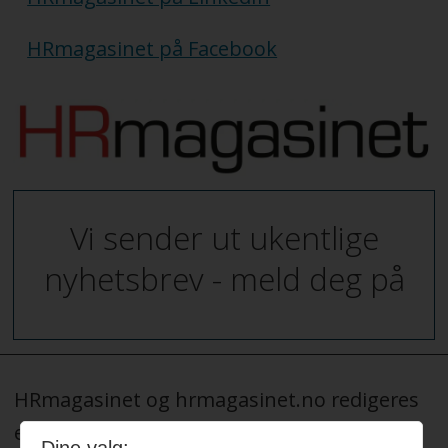
HRmagasinet på Facebook
Vi sender ut ukentlige
nyhetsbrev - meld deg på
HRmagasinet og hrmagasinet.no redigeres
etter Redaktørplakaten, og legger til grunn