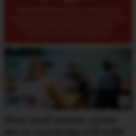
METTE BUGGE
mener seniorer fint
kan hjelpe til med å få yngre til å forstå
bedre når det gjelder kompetanse,
erfaring og overføringsverdi.
Flere med master synes
det er vanskelig å få jobb