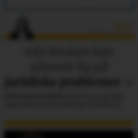
«KI-bruken kan
allerede by på
juridiske
problemer
.»
KAROLINE SCHEIDE
i HR Norge gjør deg
oppmerksom på de faktiske forholdene.