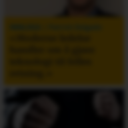
INNLEGG
| Patrick Delgado
«Moderne ledelse
handler om å gjøre
teknologi til felles
retning.
»