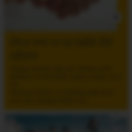
INNLEGG:
Hva om vi sa takk litt
oftere
Mange ansatte går inn i ferien med
følelsen av å ha stått i høyt tempo over
tid.
Nettopp da kan en tydelig takk bety
mer enn mange ledere tror.