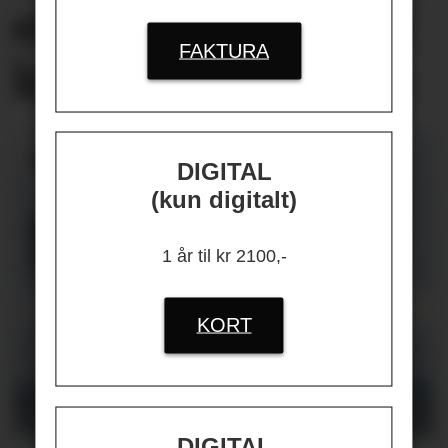
er først og fremst
FAKTURA
knyttet
til jobben
DIGITAL
(kun digitalt)
1 år til kr 2100,-
KORT
DIGITAL