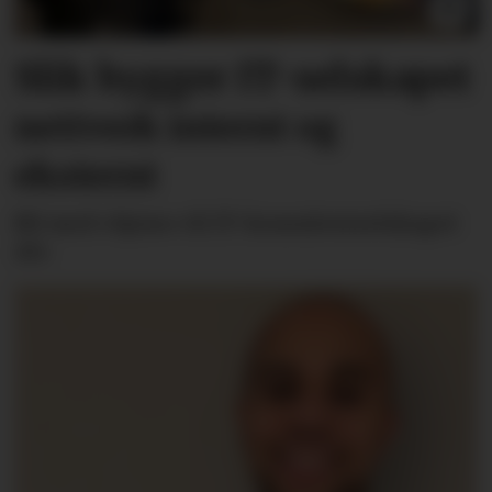
Slik bygger IT-selskapet
nettverk internt og
eksternt
Bli med «hjem» til IT-konsulentselskapet
Alv.