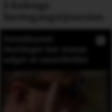
å forlenge
førstegangstjenesten
Datatilsynet:
Stortinget bør stanse
salget av smartbriller