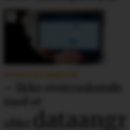
OFFENTLIGE TJENESTER
– Ikke overraskende
med et
dataangr
slikt