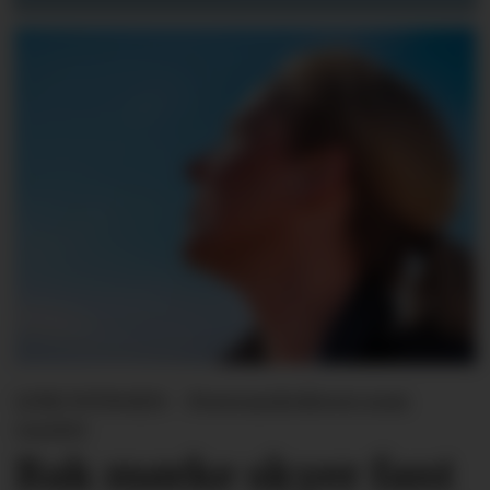
LINE SVINGEN - Forsvarslederen som
varslet
Bak mørke skyer fant