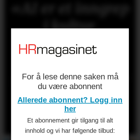
«AI er et inngrep
i kultur,
forventninger,
makt og
selvforståelse. Er
For å lese denne saken må
du være abonnent
HR på ballen?»
Allerede abonnent? Logg inn
her
Les kronikken til
HANS-PETTER
Et abonnement gir tilgang til alt
NYGÅRD-HANSEN
(åpen for alle)
innhold og vi har følgende tilbud: