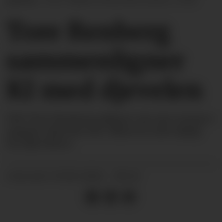
porten.
Foto: Håkon Mosvold Larsen / NTB
Tore Renberg
sammenligner
KI med djevelen
Når Tore Renberg slipper sin nye roman i
august, skal det stå «skrevet uten hjelp
fra djevelen».
25.06.2026 - 09:22
PUBLISERT