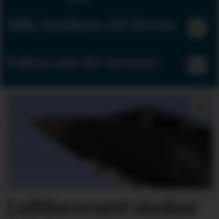
Slik innføres KI-loven
Fakta om KI-lovene
Luftforsvaret ønsker