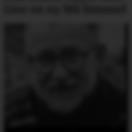
Line en ny blå himmel