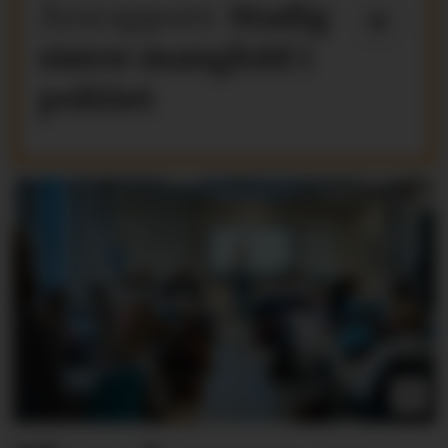
Årsrapport:
Stadig
større mangfold i
politiet