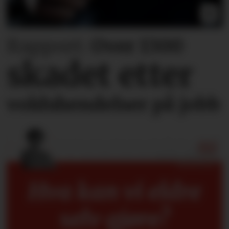
Rapport:
Over 1300
skadet etter
voldshendelser på jobb
Hva kan vi eldre
selv gjøre?