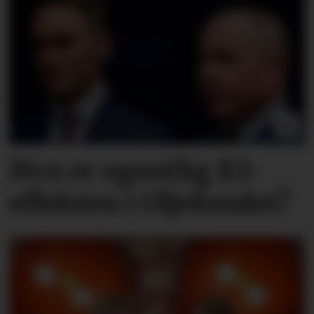
Hva er egentlig KI-
effekten i Oljefondet?