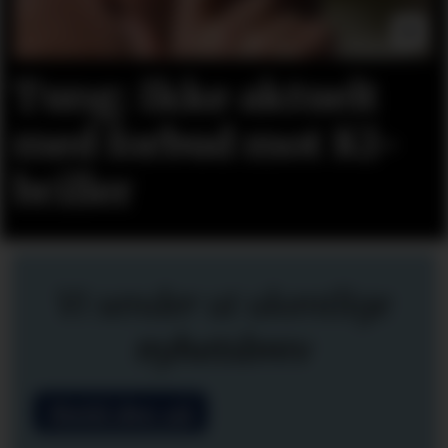
Tung: Ikke aktuelt
med forbud mot KI-
briller
Vi sender ut ukentlige
nyhetsbrev
Meld deg på