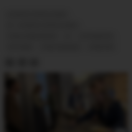
KUNSTIG INTELLIGENS
KI - KUNSTIG INTELLIGENS
FORLAGSBRANSJEN
AI
LITTERATUR
OKTOBER
TORE RENBERG
NYHETER