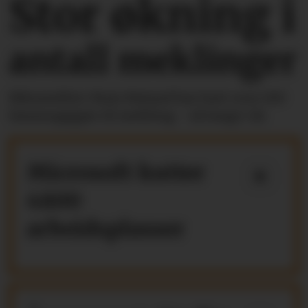
Stor økning i
antall meklinger
Riksmekler Mats Ruland har hatt over 100
lønnsoppgjør til mekling - så langt i år.
Microsoft kutter
4800
arbeidsplasser