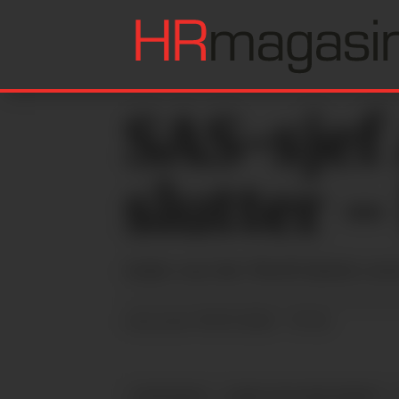
SAS-sjef
slutter –
Anko van der Werff slutter som 
09.07.2026 - 07:34
PUBLISERT
LUFTFART
ANKO VAN DER WERFF