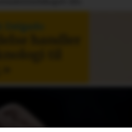
onsulentselskapet Alv.
k Delgado
else handler
knologi til
.
»