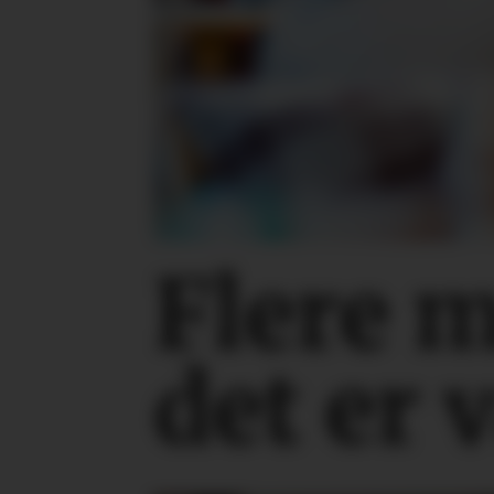
Flere 
det er 