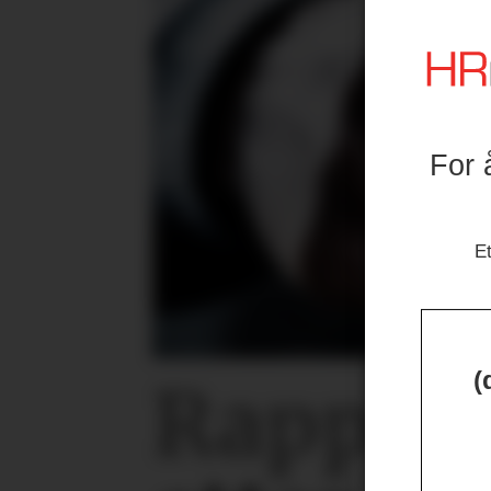
For 
Et
(
Rapport