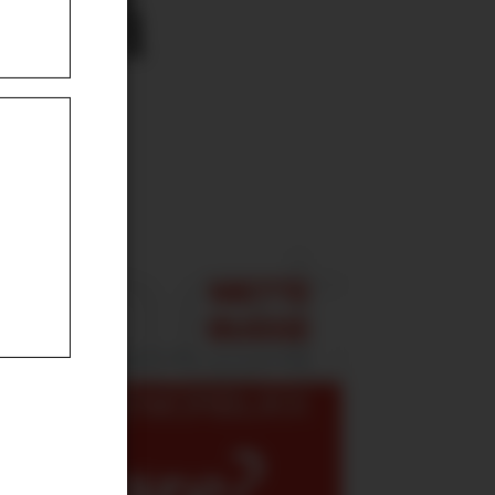
r på
v gjøre?