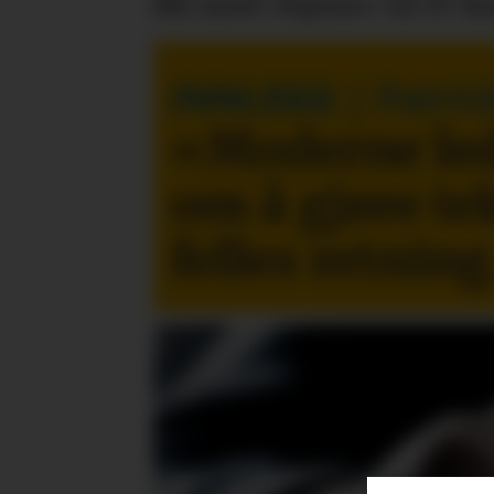
Bli med «hjem» til IT-k
INNLEGG
| Patric
«Moderne led
om å gjøre te
felles retning