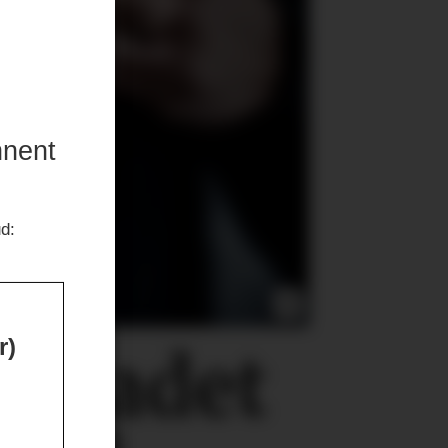
nnent
ud:
r)
0
skadet