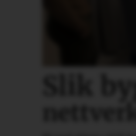
Slik b
nettverk