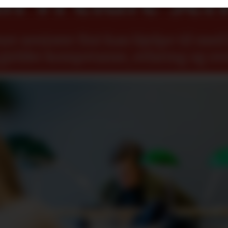
r seniorer fint kan hjelpe til med å
gjelder kompetanse, erfaring og ov