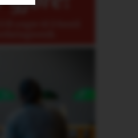
 få yngre til å forstå
erføringsverdi.