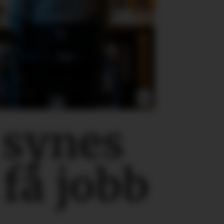
 synes
 få jobb