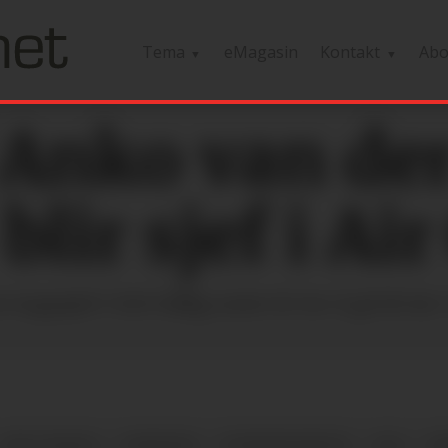
Tema
eMagasin
Kontakt
Ab
 Anko van de
 blir sjef i A
toppsjef i SAS tidlig neste år for å gå til Ai
AIR CANADA
NYHETER
TOPPSJEFSKIFTE
SAS
LE