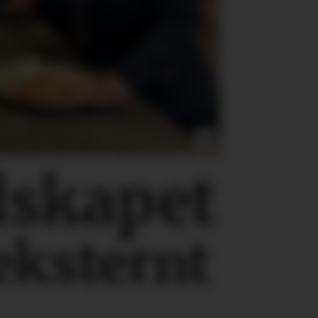
lskapet
eksternt