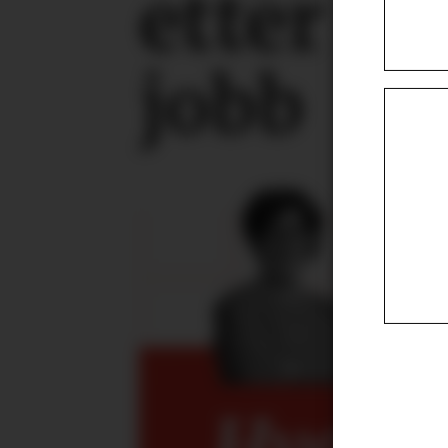
etter
vo
jobb
Hva kan