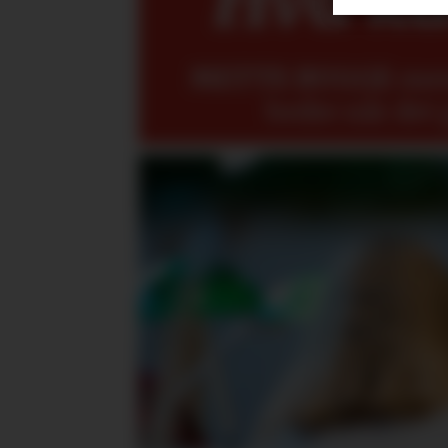
METTE BUGGE
mene
bedre når det 