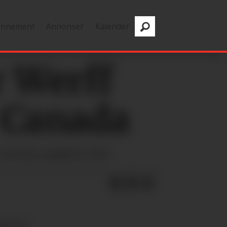
onnement
Annonser
Kalender
r Werff
ir Canada
r Canada, opplyser SAS.
DELSE