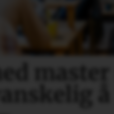
med master
vanskelig å