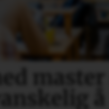
med master
vanskelig å