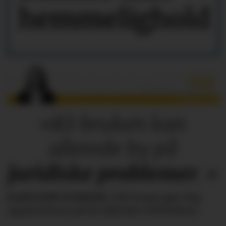
hemmelighold
«KI-bruken kan
allerede by på
juridiske
problemer
.»
KAROLINE SCHEIDE
i HR Norge gjør deg
oppmerksom på de faktiske forholdene.