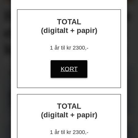
Helseplagene
våre
TOTAL
er først og fremst
(digitalt + papir)
knyttet
til jobben
1 år til kr 2300,-
KORT
TOTAL
(digitalt + papir)
1 år til kr 2300,-