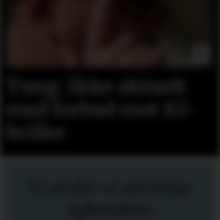
Tung: Ikke aktuelt
med forbud mot KI-
briller
Vi sender ut ukentlige
nyhetsbrev