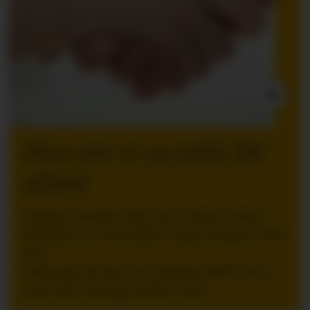
INNLEGG:
Hva om vi sa takk litt
oftere
Mange ansatte går inn i ferien med
følelsen av å ha stått i høyt tempo over
tid.
Nettopp da kan en tydelig takk bety
mer enn mange ledere tror.