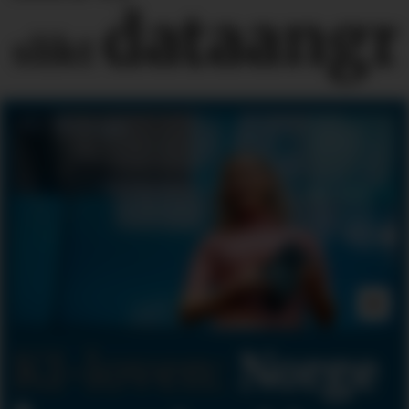
dataangr
slikt
KI-loven:
Norge