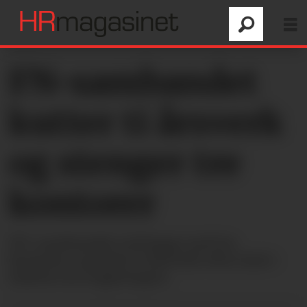
FN-sambandet
kutter ti årsverk
og stenger tre
kontorer
FN-sambandet må legge ned tre
kontorer og kutte ti årsverk etter kutt i
støtten fra regjeringen.