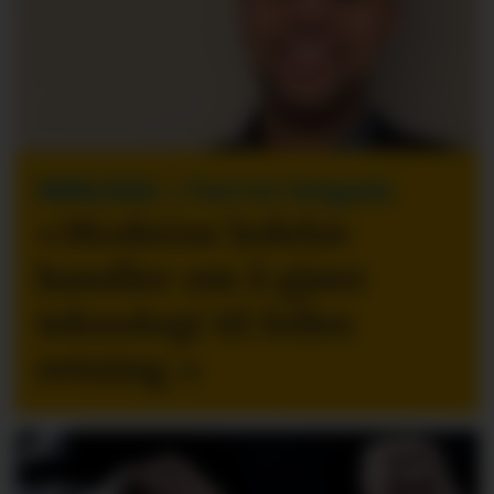
INNLEGG
| Patrick Delgado
«Moderne ledelse
handler om å gjøre
teknologi til felles
retning.
»