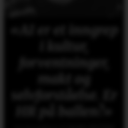
«AI er et inngrep
i kultur,
forventninger,
makt og
selvforståelse. Er
HR på ballen?»
Les kronikken til
HANS-PETTER