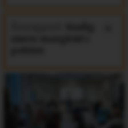
Årsrapport:
Stadig
større mangfold i
politiet