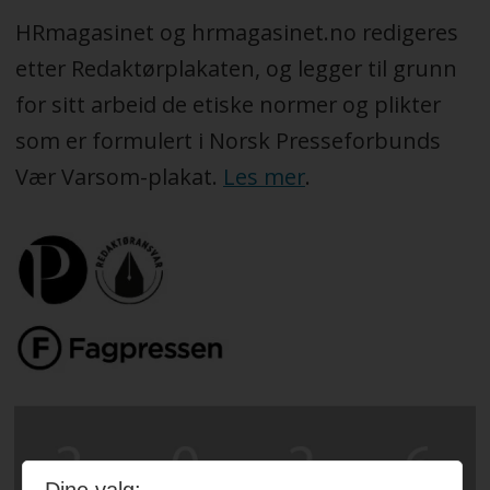
HRmagasinet og hrmagasinet.no redigeres
etter Redaktørplakaten, og legger til grunn
for sitt arbeid de etiske normer og plikter
som er formulert i Norsk Presseforbunds
Vær Varsom-plakat.
Les mer
.