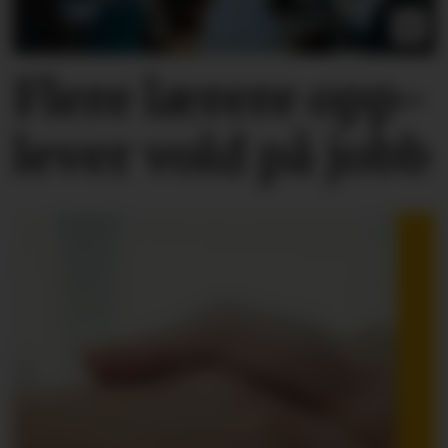
Flere lærere opp­
lever vold på jobb