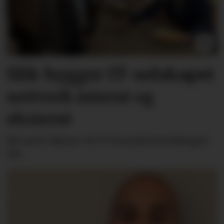
Slik bygger IT-selskapet
nettverk internt og
eksternt
Bli med «hjem» til IT-konsulentselskapet
Alv.