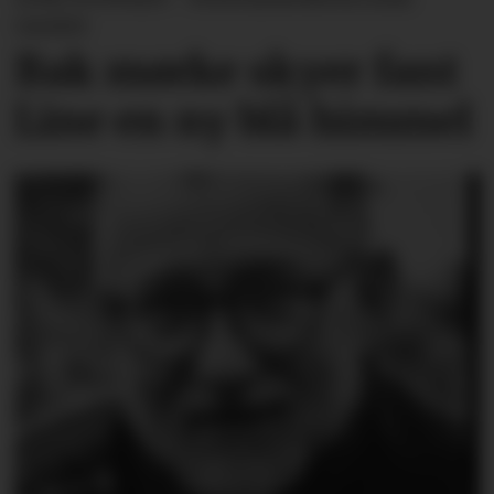
varslet
Bak mørke skyer fant
Line en ny blå himmel