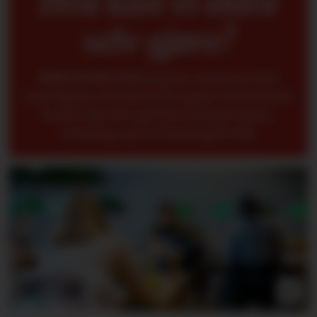
Hva kan vi eldre
selv gjøre?
METTE BUGGE
mener seniorer fint
kan hjelpe til med å få yngre til å forstå
bedre når det gjelder kompetanse,
erfaring og overføringsverdi.