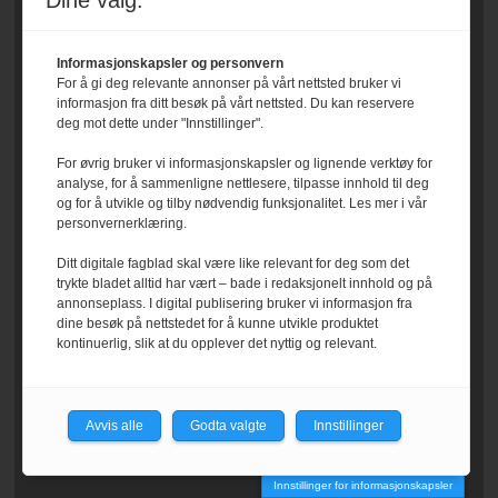
Dine valg:
Informasjonskapsler og personvern
For å gi deg relevante annonser på vårt nettsted bruker vi
informasjon fra ditt besøk på vårt nettsted. Du kan reservere
deg mot dette under "Innstillinger".
For øvrig bruker vi informasjonskapsler og lignende verktøy for
analyse, for å sammenligne nettlesere, tilpasse innhold til deg
og for å utvikle og tilby nødvendig funksjonalitet. Les mer i vår
personvernerklæring.
Ditt digitale fagblad skal være like relevant for deg som det
trykte bladet alltid har vært – bade i redaksjonelt innhold og på
annonseplass. I digital publisering bruker vi informasjon fra
dine besøk på nettstedet for å kunne utvikle produktet
kontinuerlig, slik at du opplever det nyttig og relevant.
Avvis alle
Godta valgte
Innstillinger
Innstillinger for informasjonskapsler