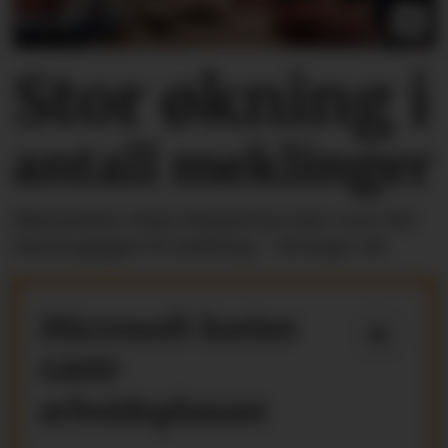
Stor økning i
antall meklinger
Riksmekler Mats Ruland har hatt over 100
lønnsoppgjør til mekling - så langt i år.
Microsoft kutter
4800
arbeidsplasser