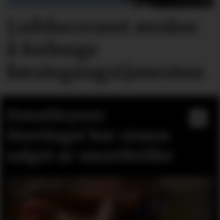
Luftforsvaret ønsker
å forlenge
førstegangstjenesten
Datatilsynet:
Stortinget bør stanse
salget av smartbriller