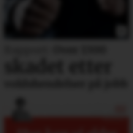
Rapport:
Over 1300
skadet etter
voldshendelser på jobb