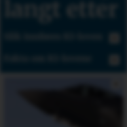
langt etter
Slik innføres KI-loven
Fakta om KI-lovene