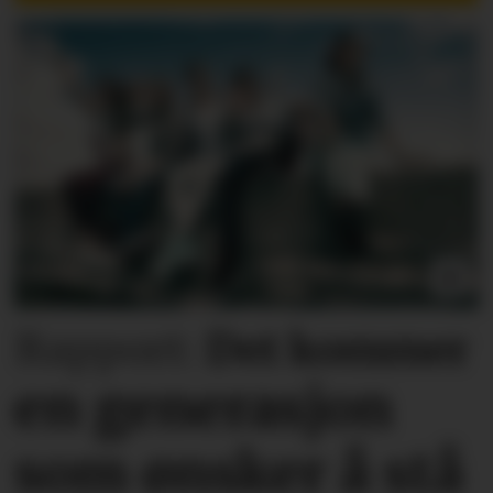
Rapport:
Det kommer
en generasjon
som ønsker å stå