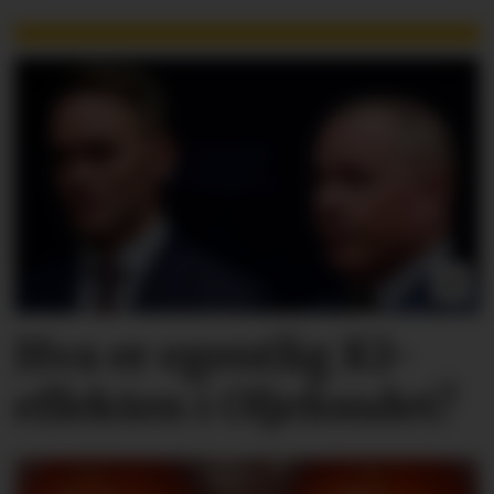
Hva er egentlig KI-
effekten i Oljefondet?