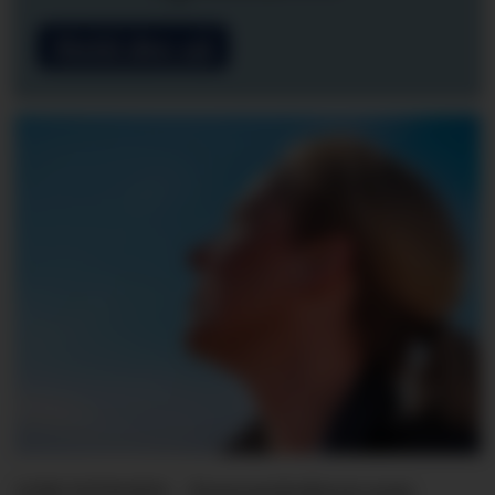
Meld deg på
LINE SVINGEN - Forsvarslederen som