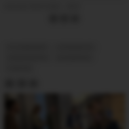
06.07.2026 - 08:15
PUBLISERT
FN-SAMBANDET
CATHARINA BU
NEDBEMANNING
REGJERINGEN
NYHETER