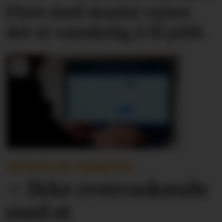
Flere med master synes
det er vanskelig å få jobb
OFFENTLIGE TJENESTER
– Ikke overraskende
med et