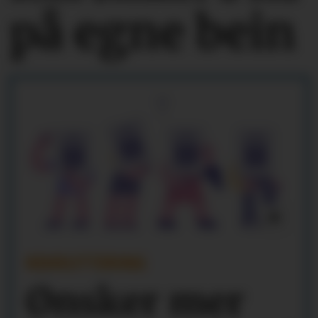
på egne bein
REKRUTTERING
Ønsker mer