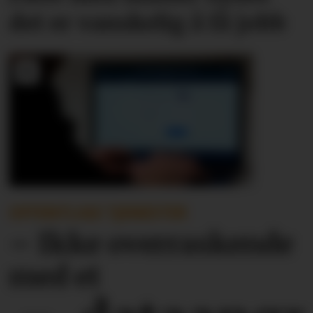
det er vanskelig å få jobb
OFFENTLIGE TJENESTER
– Ikke overraskende
med et