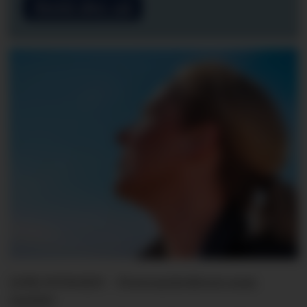
Meld deg på
LINE SVINGEN - Forsvarslederen som
varslet