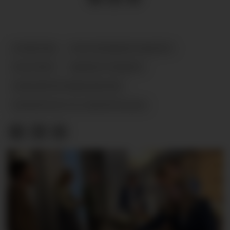
NYHETER
POLITIDIREKTORATET
POLITIET
REKRUTTERING
MINORITETSBAKGRUNN
MANGFOLD OG LIKESTILLING