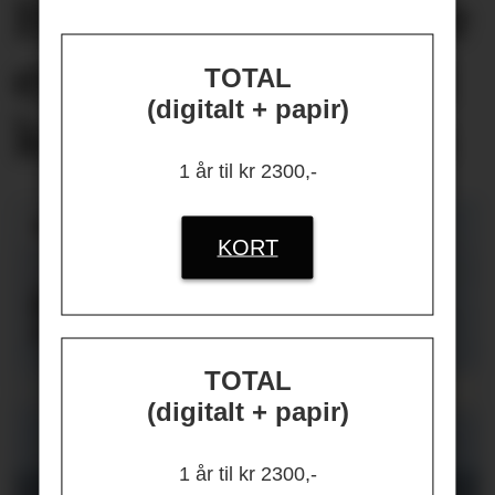
Helseplagene
våre
er først og fremst
TOTAL
(digitalt + papir)
knyttet
til jobben
1 år til kr 2300,-
KORT
TOTAL
(digitalt + papir)
1 år til kr 2300,-