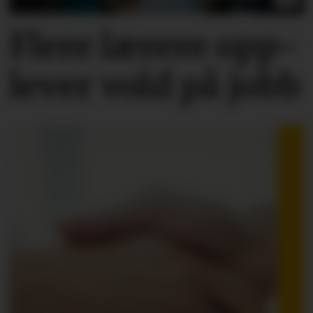
Flere lærere opp­
lever vold på jobb