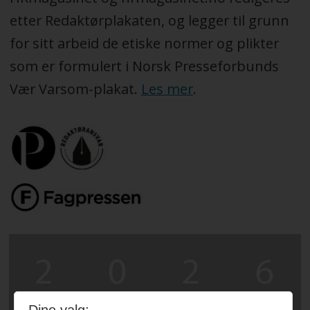
etter Redaktørplakaten, og legger til grunn
for sitt arbeid de etiske normer og plikter
som er formulert i Norsk Presseforbunds
Vær Varsom-plakat.
Les mer
.