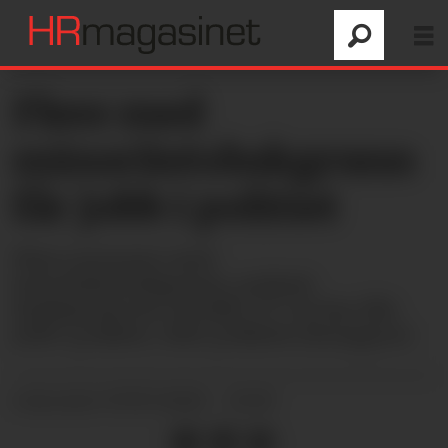
Flere med
minoritetsbakgrunn
får jobb i politiet
Flere personer med
innvandrerbakgrunn, nedsatt
funksjonsevne og hull i CV-en har fått
jobb i politiet, viser politiets årsrapport.
07.07.2026 - 11:50
PUBLISERT