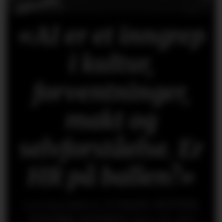
«AI er et inngrep
i kultur,
forventninger,
makt og
selvforståelse. Er
HR på ballen?»
Les kronikken til
HANS-PETTER
NYGÅRD-HANSEN
(åpen for alle)