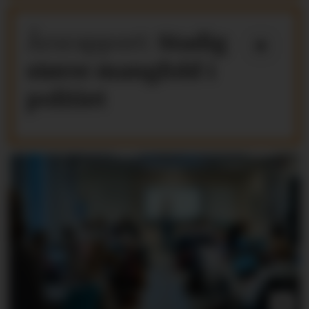
Årsrapport:
Stadig
større mangfold i
politiet