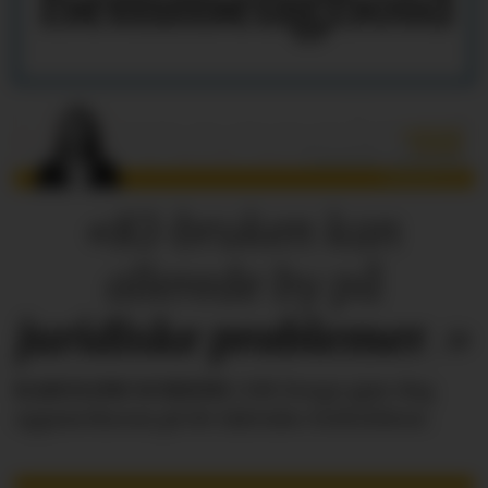
hemmelighold
«KI-bruken kan
allerede by på
juridiske
problemer
.»
KAROLINE SCHEIDE
i HR Norge gjør deg
oppmerksom på de faktiske forholdene.