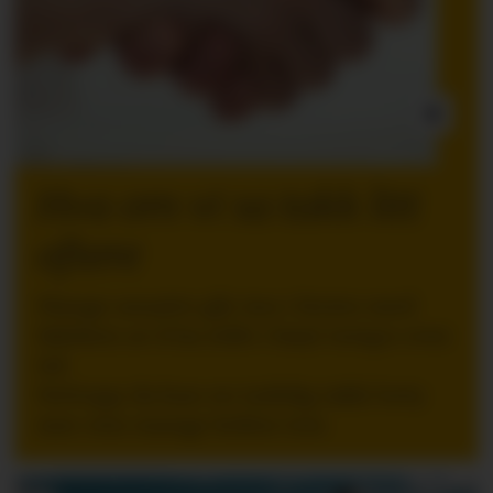
INNLEGG:
Hva om vi sa takk litt
oftere
Mange ansatte går inn i ferien med
følelsen av å ha stått i høyt tempo over
tid.
Nettopp da kan en tydelig takk bety
mer enn mange ledere tror.