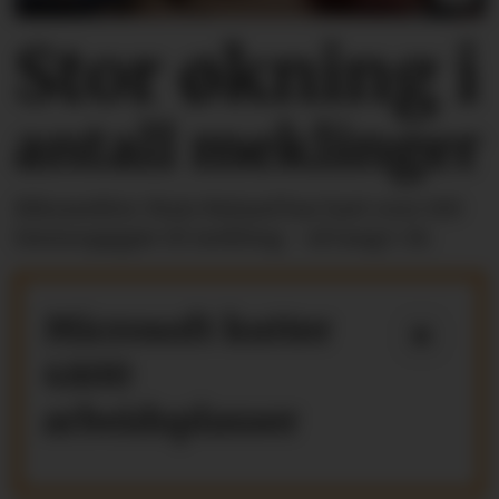
Stor økning i
antall meklinger
Riksmekler Mats Ruland har hatt over 100
lønnsoppgjør til mekling - så langt i år.
Microsoft kutter
4800
arbeidsplasser