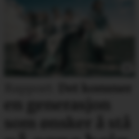
Rapport:
Det kommer
en generasjon
som ønsker å stå