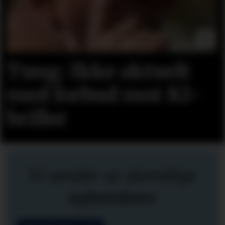
Tung: Ikke aktuelt
med forbud mot KI-
briller
Vi sender ut ukentlige
nyhetsbrev