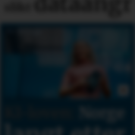
dataangr
slikt
KI-loven:
Norge
langt etter