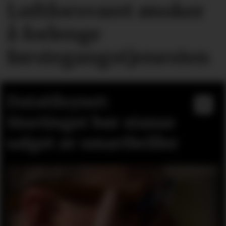
Luftforsvaret ønsker
å forlenge
førstegangstjenesten
Datatilsynet:
Stortinget bør stanse
salget av smartbriller