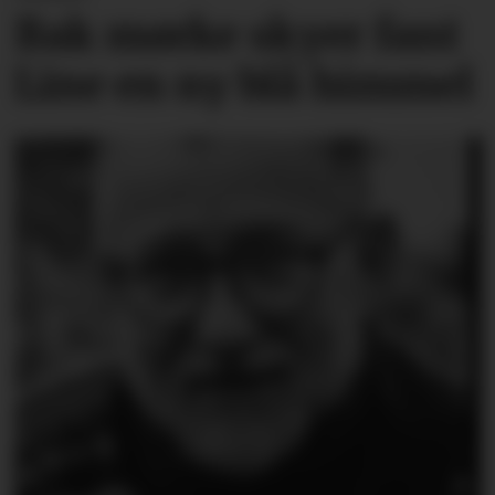
Bak mørke skyer fant
Line en ny blå himmel