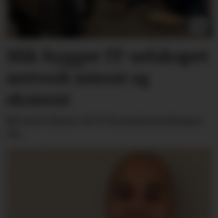
Slik bygger IT-selskapet
nettverk internt og
eksternt
Bli med «hjem» til IT-konsulentselskapet
Alv.