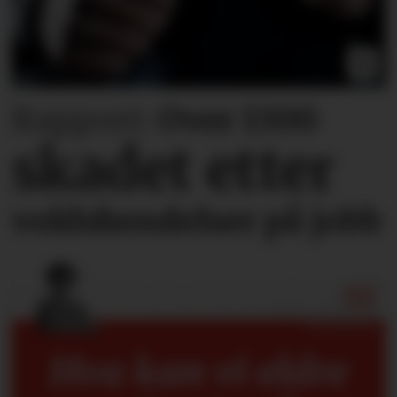
Rapport:
Over 1300
skadet etter
voldshendelser på jobb
Hva kan vi eldre