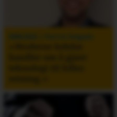
INNLEGG
| Patrick Delgado
«Moderne ledelse
handler om å gjøre
teknologi til felles
retning.
»