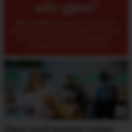
selv gjøre?
METTE BUGGE
mener seniorer fint
kan hjelpe til med å få yngre til å forstå
bedre når det gjelder kompetanse,
erfaring og overføringsverdi.
Flere med master synes