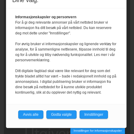
Dine valg:
Informasjonskapsler og personvern
For å gi deg relevante annonser på vårt nettsted bruker vi
informasjon fra ditt besøk på vårt nettsted. Du kan reservere
deg mot dette under "Innstillinger".
For øvrig bruker vi informasjonskapsler og lignende verktøy for
analyse, for å sammenligne nettlesere, tilpasse innhold til deg
og for å utvikle og tilby nødvendig funksjonalitet. Les mer i vår
personvernerklæring.
Ditt digitale fagblad skal være like relevant for deg som det
trykte bladet alltid har vært – bade i redaksjonelt innhold og på
annonseplass. I digital publisering bruker vi informasjon fra
dine besøk på nettstedet for å kunne utvikle produktet
kontinuerlig, slik at du opplever det nyttig og relevant.
Avvis alle
Godta valgte
Innstillinger
Innstillinger for informasjonskapsler