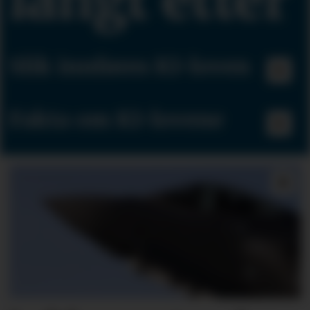
Slik innføres KI-loven
Fakta om KI-lovene