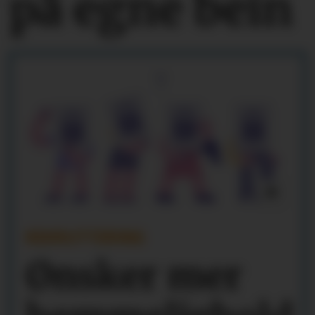
på egne bein
REKRUTTERING
Ønsker mer