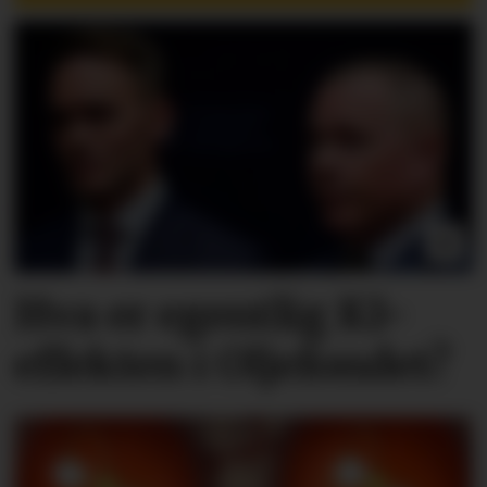
Hva er egentlig KI-
effekten i Oljefondet?