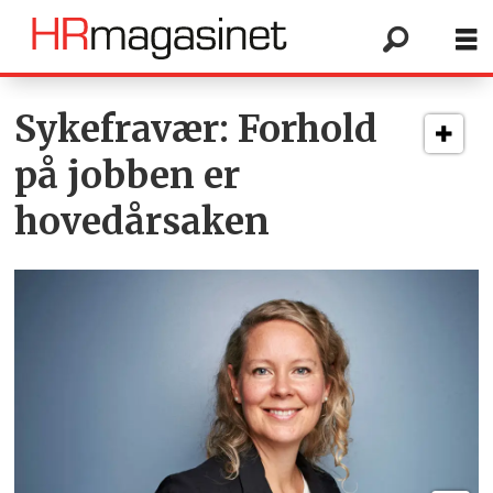
Tag:
Sykefravær: Forhold
på jobben er
stami
hovedårsaken