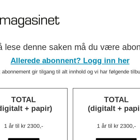
n:
Norge
lan
å lese denne saken må du være abo
Allerede abonnent? Logg inn her
 abonnement gir tilgang til alt innhold og vi har følgende tilb
ven
Fakta om KI-
TOTAL
TOTAL
reik – møtes hos
digitalt + papir)
(digitalt + papi
n
1 år til kr 2300,-
1 år til kr 2300,-