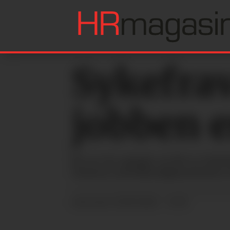
Sykefra
jobben 
Én av tre oppgir at det er forh
Statens arbeidsmiljøinstitutts 
25.09.2024 - 13:35
PUBLISERT