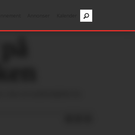
onnement
Annonser
Kalender
 på
aken
t, viser en undersøkelse fra