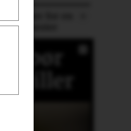
roblemer for en
ige tjenester
get bør
tbriller