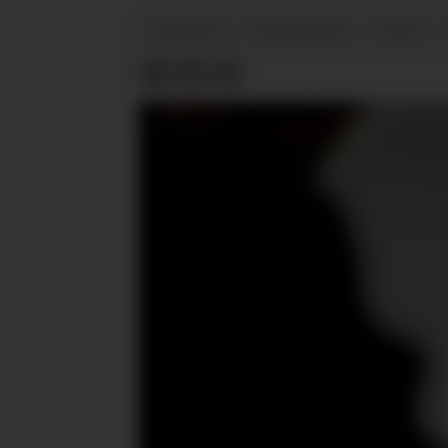
NYHETER
SYKEFRAVÆR
STAMI