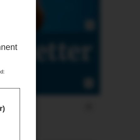
gt etter
nnent
ud:
lovene
r)