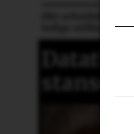
Økt arbeidsledighe
ledige stillinger i ju
Datatils
stanse s