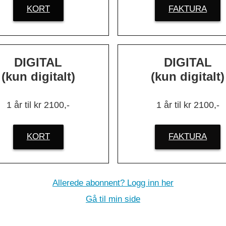
KORT
FAKTURA
t og færre
Innloggingsp
li
rekke offentl
DIGITAL
DIGITAL
(kun digitalt)
(kun digitalt)
ynet: Stortin
1 år til kr 2100,-
1 år til kr 2100,-
alget av smar
KORT
FAKTURA
Allerede abonnent? Logg inn her
Gå til min side