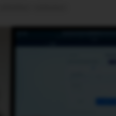
ARBEIDSMILJØ
PSYKISK HELSE