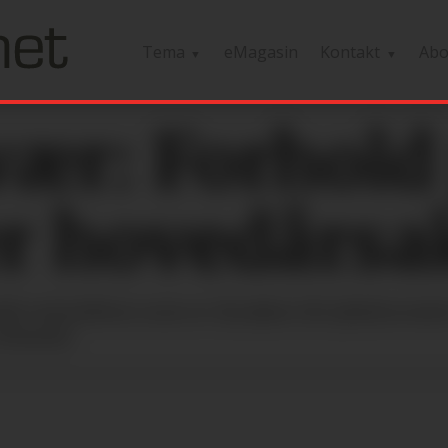
Tema
eMagasin
Kontakt
Ab
vær: Forhold
er hovedårs
old ved jobben som er årsaken til sykefravære
(Stami).