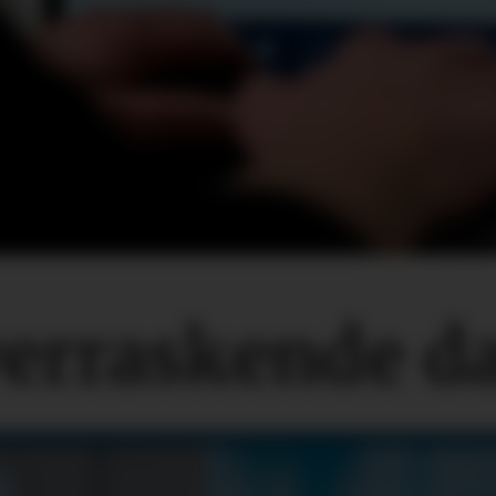
verraskende
d