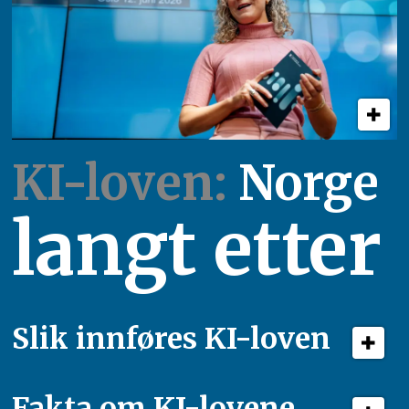
KI-loven:
Norge
langt etter
Slik innføres KI-loven
Fakta om KI-lovene