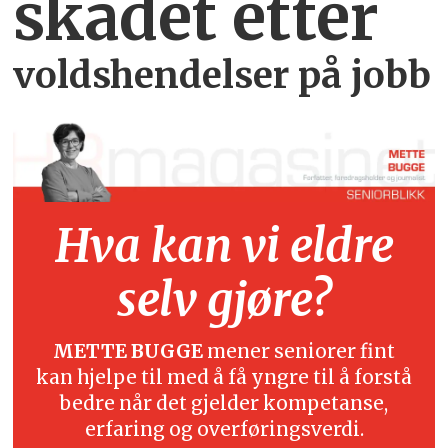
skadet etter
voldshendelser på jobb
Hva kan vi eldre
selv gjøre?
METTE BUGGE
mener seniorer fint
kan hjelpe til med å få yngre til å forstå
bedre når det gjelder kompetanse,
erfaring og overføringsverdi.