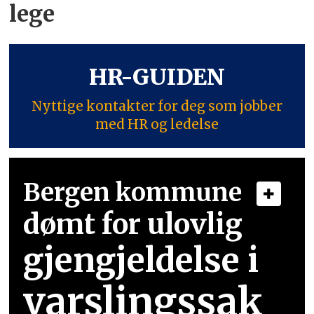
lege
HR-GUIDEN
Nyttige kontakter for deg som jobber
med HR og ledelse
Bergen kommune
dømt for ulovlig
gjengjeldelse i
varslingssak