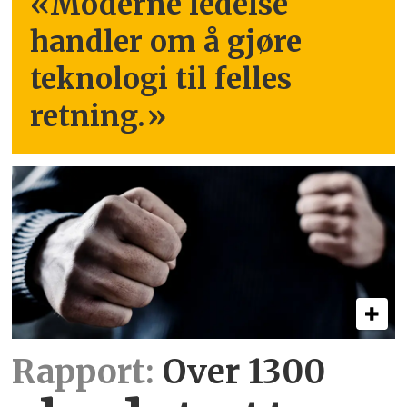
«Moderne ledelse
handler om å gjøre
teknologi til felles
retning.
»
Rapport:
Over 1300