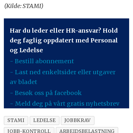
(Kilde: STAMI)
Har du leder eller HR-ansvar? Hold
deg faglig oppdatert med Personal
og Ledelse
- Bestill abonnement
- Last ned enkeltsider eller utgaver
av bladet
- Besøk oss på facebook
- Meld deg på vårt gratis nyhetsbrev
STAMI
LEDELSE
JOBBKRAV
JOBB-KONTROLL
ARBEIDSBELASTNING