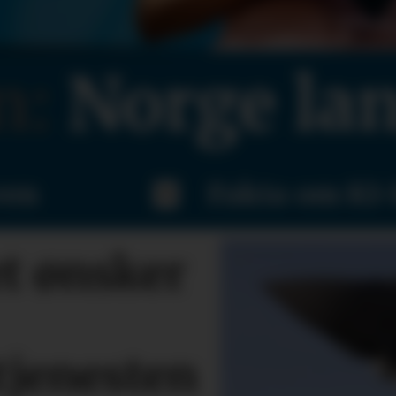
n:
Norge
lan
ven
Fakta om KI-
et ønsker
tjenesten