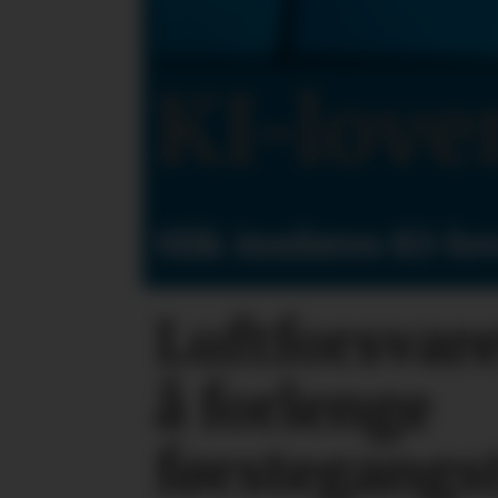
KI-love
Slik innføres KI-lo
Luftforsvar
å forlenge
førstegangs