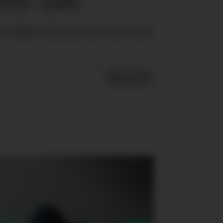
 både å bruke for kort tid,