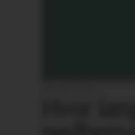
Illustrasjon: Colourbox
Hvor lan
nedbeman