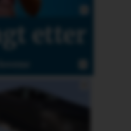
gt etter
lovene