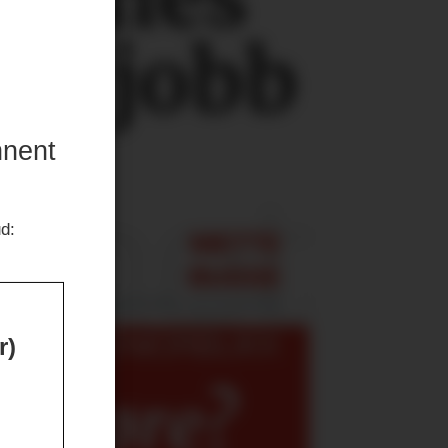
 få jobb
nnent
ud:
r)
v gjøre?