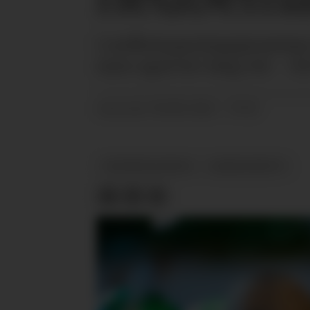
I nedbemanningsprosesser k
men også for lang tid. - Så
08.08.2024 - 07:45
PUBLISERT
NEDBEMANNING
ARBEIDSRETT