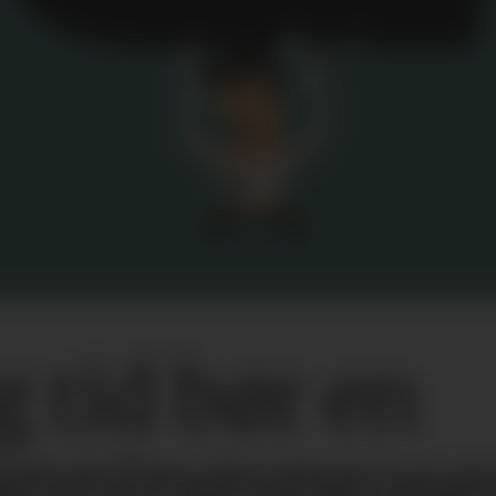
g tid bør en
nings­proses