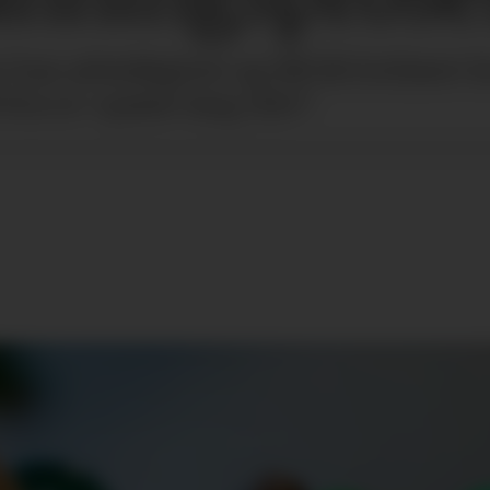
an arbeidsgiver og HR bli kritisert for
 hva er «passe lang tid»?