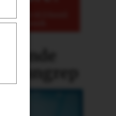
 få yngre til å forstå
erføringsverdi.
askende
dataangrep