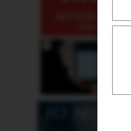
METTE BUGGE
mene
bedre når det 