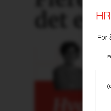
det er 
For 
Et
(
Hva kan