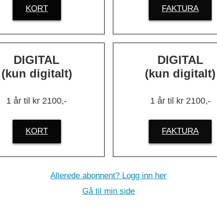
KORT
FAKTURA
r seniorer fint kan hjelpe til med å
gjelder kompetanse, erfaring og ov
DIGITAL
DIGITAL
(kun digitalt)
(kun digitalt)
OFFENTLIGE TJENESTER
– Ikke overr
1 år til kr 2100,-
1 år til kr 2100,-
med et slikt
KORT
FAKTURA
Allerede abonnent? Logg inn her
Gå til min side