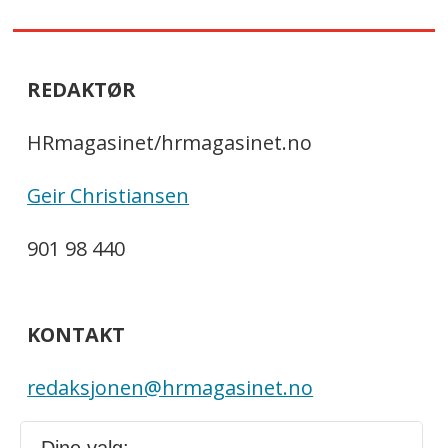
REDAKTØR
HRmagasinet/hrmagasinet.no
Geir Christiansen
901 98 440
KONTAKT
redaksjonen@hrmagasinet.no
annonse@hrmagasinet.no