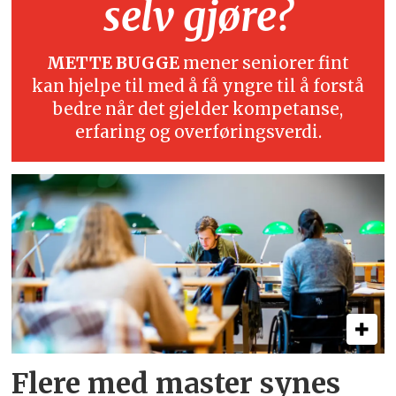
selv gjøre?
METTE BUGGE
mener seniorer fint
kan hjelpe til med å få yngre til å forstå
bedre når det gjelder kompetanse,
erfaring og overføringsverdi.
Flere med master synes