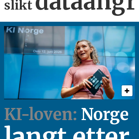
dataangr
slikt
KI-loven:
Norge
langt etter