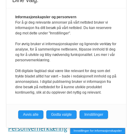
Dine valg:
abonnement@hrmagasinet.no
Informasjonskapsler og personvern
For å gi deg relevante annonser på vårt nettsted bruker vi
informasjon fra ditt besøk på vårt nettsted. Du kan reservere
SNARVEIER
deg mot dette under "Innstillinger".
For øvrig bruker vi informasjonskapsler og lignende verktøy for
Kontakt
analyse, for å sammenligne nettlesere, tilpasse innhold til deg
og for å utvikle og tilby nødvendig funksjonalitet. Les mer i vår
personvernerklæring.
Abonnement
Ditt digitale fagblad skal være like relevant for deg som det
trykte bladet alltid har vært – bade i redaksjonelt innhold og på
E-magasin
annonseplass. I digital publisering bruker vi informasjon fra
dine besøk på nettstedet for å kunne utvikle produktet
kontinuerlig, slik at du opplever det nyttig og relevant.
Annonser
HR-guiden
Avvis alle
Godta valgte
Innstillinger
Personvernerklæring
Innstillinger for informasjonskapsler