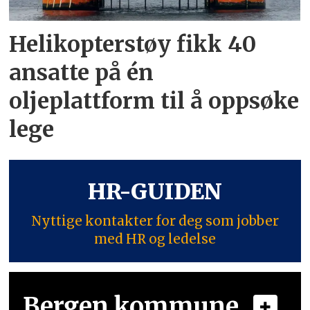
Helikopterstøy fikk 40
ansatte på én
oljeplattform til å oppsøke
lege
HR-GUIDEN
Nyttige kontakter for deg som jobber
med HR og ledelse
Bergen kommune