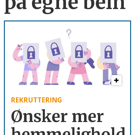
på egne bein
REKRUTTERING
Ønsker mer
hemmelighold