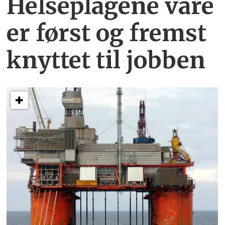
Helseplagene
våre
er først og fremst
knyttet
til jobben