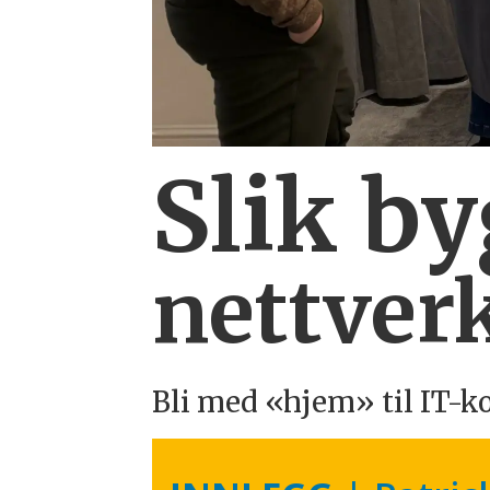
Slik b
nettverk
Bli med «hjem» til IT-k