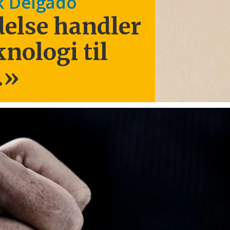
k Delgado
else handler
knologi til
.
»