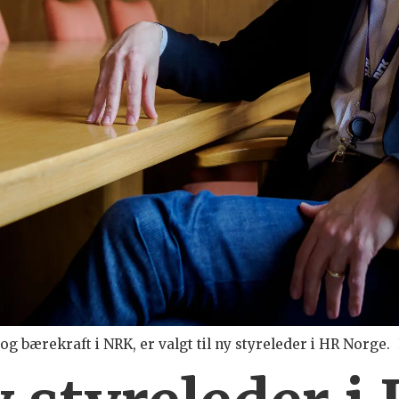
g bærekraft i NRK, er valgt til ny styreleder i HR Norge.