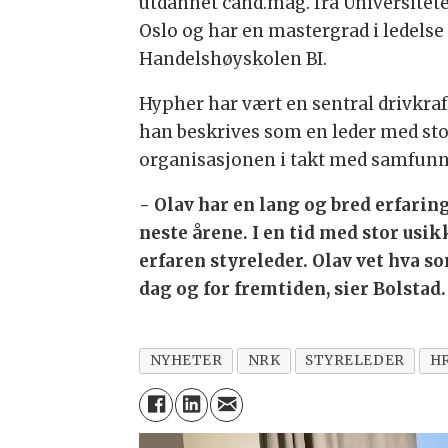
utdannet cand.mag. fra Universitete
Oslo og har en mastergrad i ledelse 
Handelshøyskolen BI.
Hypher har vært en sentral drivkraf
han beskrives som en leder med sto
organisasjonen i takt med samfunn
- Olav har en lang og bred erfaring
neste årene. I en tid med stor usi
erfaren styreleder. Olav vet hva s
dag og for fremtiden, sier Bolstad.
NYHETER
NRK
STYRELEDER
H