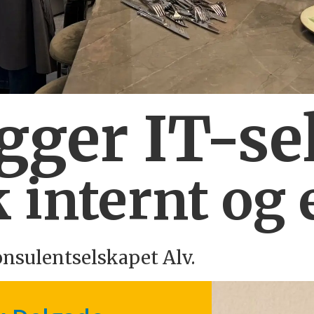
ygger IT-se
 internt og 
onsulentselskapet Alv.