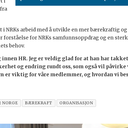
t i
fra
t i NRKs arbeid med å utvikle en mer bærekraftig og
r forståelse for NRKs samfunnsoppdrag og en sterk d
ets behov.
 innen HR. Jeg er veldig glad for at han har takket 
kkerhet og endring rundt oss, som også vil påvirk
om er viktig for våre medlemmer, og hvordan vi be
R NORGE
BÆREKRAFT
ORGANISASJON