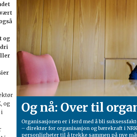
ndet
svært
 også
t og
ldri
ller
sier
ektør
Og nå: Over til org
, og
 i
Organisasjonen er i ferd med å bli suksessfa
– direktør for organisasjon og bærekraft i NRK
r
personligheter til å trekke sammen på nye måt