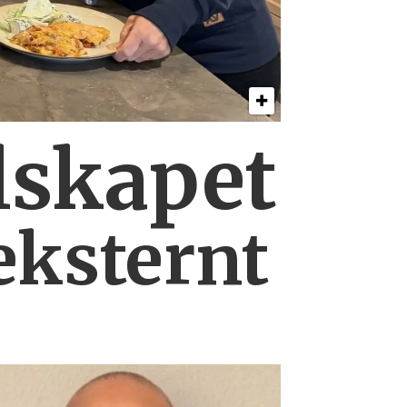
lskapet
eksternt