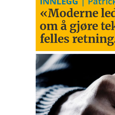
INNLEGG
| Patric
«Moderne led
om å gjøre te
felles retning