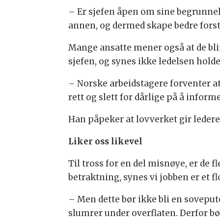
– Er sjefen åpen om sine begrunnels
annen, og dermed skape bedre forstå
Mange ansatte mener også at de blir 
sjefen, og synes ikke ledelsen holde
– Norske arbeidstagere forventer a
rett og slett for dårlige på å info
Han påpeker at lovverket gir ledere
Liker oss likevel
Til tross for en del misnøye, er de f
betraktning, synes vi jobben er et flo
– Men dette bør ikke bli en sovepu
slumrer under overflaten. Derfor 