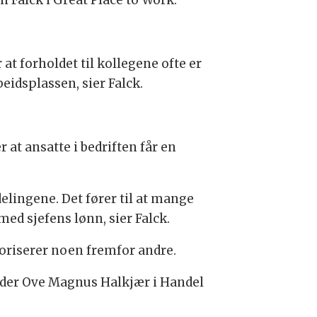
n Falck i Great Place to Work.
 at forholdet til kollegene ofte er
beidsplassen, sier Falck.
at ansatte i bedriften får en
delingene. Det fører til at mange
 med sjefens lønn, sier Falck.
voriserer noen fremfor andre.
eder Ove Magnus Halkjær i Handel