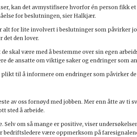
er, kan det avmystifisere hvorfor én person fikk e
else for beslutningen, sier Halkjær.
alt for lite involvert i beslutninger som påvirker jo
r det den lover.
t de skal være med å bestemme over sin egen arbeid
rmere de ansatte om viktige saker og endringer som a
 plikt til å informere om endringer som påvirker de
leste av oss fornøyd med jobben. Mer enn åtte av ti sva
tt sted å arbeide.
te. Selv om så mange er positive, viser undersøkels
bør bedriftsledere være oppmerksom på faresignale