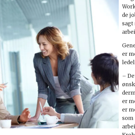
Work
de jo
sagt
arbe
Gene
er m
lede
– De
ønsk
derme
er m
er me
som s
arbe