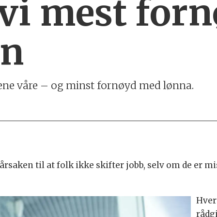
 vi mest for
en
ene våre – og minst fornøyd med lønna.
 årsaken til at folk ikke skifter jobb, selv om de er 
Hver
rådg