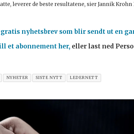
te, leverer de beste resultatene, sier Jannik Krohn 
t
gratis nyhetsbrev som blir sendt ut en ga
ill et abonnement her,
eller last ned Pers
NYHETER
SISTE NYTT
LEDERNETT