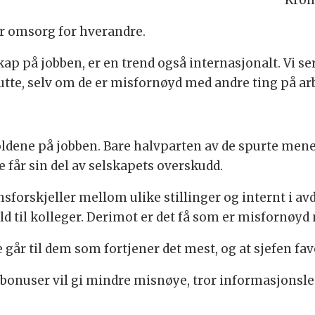
Kroh
har omsorg for hverandre.
skap på jobben, er en trend også internasjonalt. Vi ser
slutte, selv om de er misfornøyd med andre ting på ar
dene på jobben. Bare halvparten av de spurte mener 
 får sin del av selskapets overskudd.
nsforskjeller mellom ulike stillinger og internt i av
rhold til kolleger. Derimot er det få som er misfornøyd
 går til dem som fortjener det mest, og at sjefen fa
 bonuser vil gi mindre misnøye, tror informasjonsl