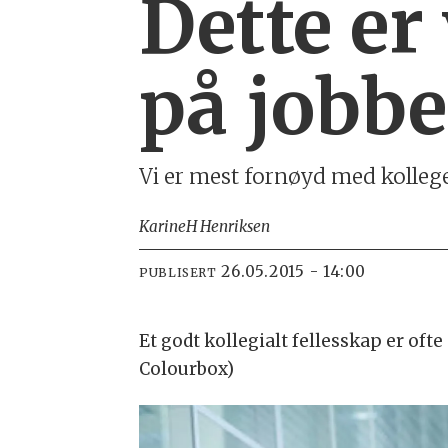
Dette er
på jobb
Vi er mest fornøyd med kolleg
Karine
H Henriksen
26.05.2015 - 14:00
PUBLISERT
Et godt kollegialt fellesskap er ofte
Colourbox)