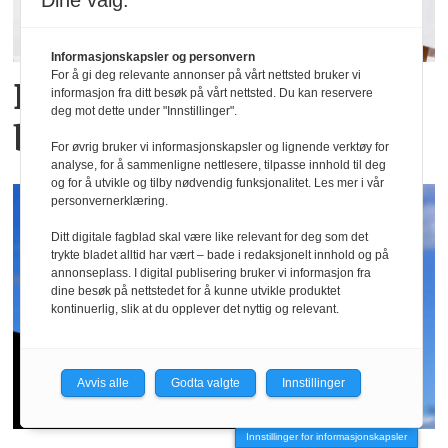
Dine valg:
Informasjonskapsler og personvern
For å gi deg relevante annonser på vårt nettsted bruker vi
Bedret kvalitet i
informasjon fra ditt besøk på vårt nettsted. Du kan reservere
deg mot dette under "Innstillinger".
bedriftshelsetjenesten
For øvrig bruker vi informasjonskapsler og lignende verktøy for
analyse, for å sammenligne nettlesere, tilpasse innhold til deg
og for å utvikle og tilby nødvendig funksjonalitet. Les mer i vår
personvernerklæring.
Ditt digitale fagblad skal være like relevant for deg som det
trykte bladet alltid har vært – bade i redaksjonelt innhold og på
annonseplass. I digital publisering bruker vi informasjon fra
dine besøk på nettstedet for å kunne utvikle produktet
kontinuerlig, slik at du opplever det nyttig og relevant.
Avvis alle
Godta valgte
Innstillinger
Innstillinger for informasjonskapsler