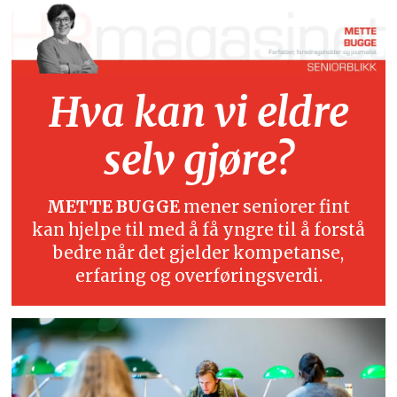
Hva kan vi eldre
selv gjøre?
METTE BUGGE
mener seniorer fint
kan hjelpe til med å få yngre til å forstå
bedre når det gjelder kompetanse,
erfaring og overføringsverdi.