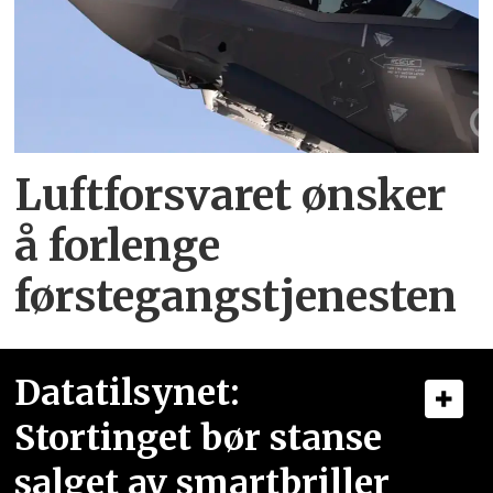
Luftforsvaret ønsker
å forlenge
førstegangstjenesten
Datatilsynet:
Stortinget bør stanse
salget av smartbriller