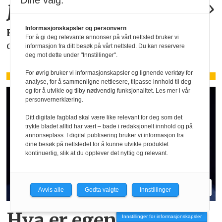
Dine valg:
juridiske
problemer
.»
Informasjonskapsler og personvern
KAROLINE SCHEIDE
i HR Norge gjør deg
For å gi deg relevante annonser på vårt nettsted bruker vi
oppmerksom på de faktiske forholdene.
informasjon fra ditt besøk på vårt nettsted. Du kan reservere
deg mot dette under "Innstillinger".
For øvrig bruker vi informasjonskapsler og lignende verktøy for
analyse, for å sammenligne nettlesere, tilpasse innhold til deg
og for å utvikle og tilby nødvendig funksjonalitet. Les mer i vår
personvernerklæring.
Ditt digitale fagblad skal være like relevant for deg som det
trykte bladet alltid har vært – bade i redaksjonelt innhold og på
annonseplass. I digital publisering bruker vi informasjon fra
dine besøk på nettstedet for å kunne utvikle produktet
kontinuerlig, slik at du opplever det nyttig og relevant.
Avvis alle
Godta valgte
Innstillinger
Hva er egentlig KI-
Innstillinger for informasjonskapsler