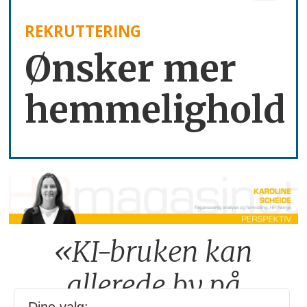
REKRUTTERING
Ønsker mer
hemmelighold
«KI-bruken kan
allerede by på