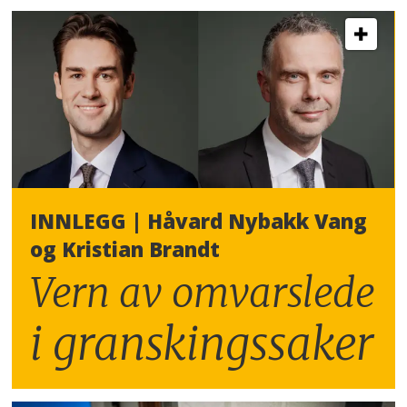
INNLEGG | Håvard Nybakk Vang
og Kristian Brandt
Vern av omvarslede
i granskingssaker