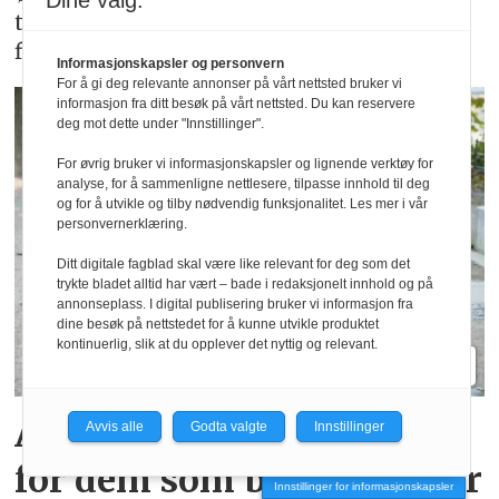
Dine valg:
tankegods og løsninger for den som vil
fikse det kommende arbeidslivet.
Informasjonskapsler og personvern
For å gi deg relevante annonser på vårt nettsted bruker vi
informasjon fra ditt besøk på vårt nettsted. Du kan reservere
deg mot dette under "Innstillinger".
For øvrig bruker vi informasjonskapsler og lignende verktøy for
analyse, for å sammenligne nettlesere, tilpasse innhold til deg
og for å utvikle og tilby nødvendig funksjonalitet. Les mer i vår
personvernerklæring.
Ditt digitale fagblad skal være like relevant for deg som det
trykte bladet alltid har vært – bade i redaksjonelt innhold og på
annonseplass. I digital publisering bruker vi informasjon fra
dine besøk på nettstedet for å kunne utvikle produktet
kontinuerlig, slik at du opplever det nyttig og relevant.
Arbeidslivet endrer seg
Avvis alle
Godta valgte
Innstillinger
for dem som blir bestemor
Innstillinger for informasjonskapsler