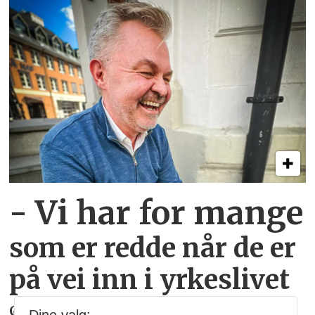
- Vi har for mange
som er redde
når de er
på vei inn i yrkeslivet
Øystein Bonvik
(55) har en ny bok full av