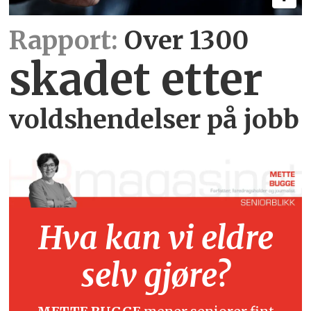
Rapport:
Over 1300
skadet etter
voldshendelser på jobb
Hva kan vi eldre
selv gjøre?