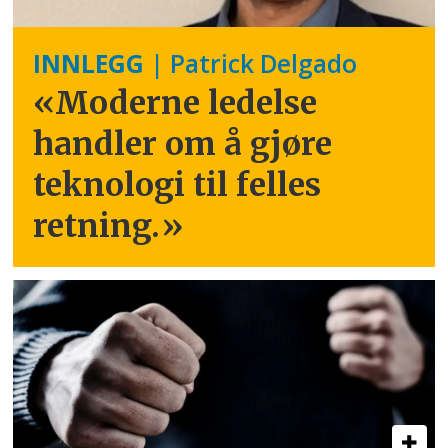
INNLEGG
| Patrick Delgado
«Moderne ledelse
handler om å gjøre
teknologi til felles
retning.
»