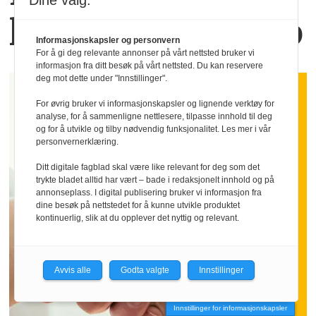
Dine valg:
lever vold på jobb
Informasjonskapsler og personvern
For å gi deg relevante annonser på vårt nettsted bruker vi
informasjon fra ditt besøk på vårt nettsted. Du kan reservere
deg mot dette under "Innstillinger".
For øvrig bruker vi informasjonskapsler og lignende verktøy for
analyse, for å sammenligne nettlesere, tilpasse innhold til deg
og for å utvikle og tilby nødvendig funksjonalitet. Les mer i vår
personvernerklæring.
Ditt digitale fagblad skal være like relevant for deg som det
trykte bladet alltid har vært – bade i redaksjonelt innhold og på
annonseplass. I digital publisering bruker vi informasjon fra
dine besøk på nettstedet for å kunne utvikle produktet
kontinuerlig, slik at du opplever det nyttig og relevant.
Avvis alle
Godta valgte
Innstillinger
Innstillinger for informasjonskapsler