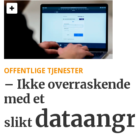
OFFENTLIGE TJENESTER
– Ikke overraskende
med et
dataangr
slikt