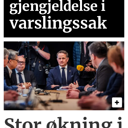
gjengjeldelse i
varslingssak
Stor økning i