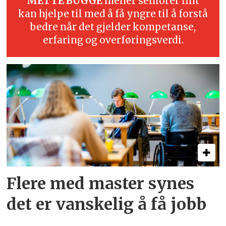
METTE BUGGE
mener seniorer fint
kan hjelpe til med å få yngre til å forstå
bedre når det gjelder kompetanse,
erfaring og overføringsverdi.
Flere med master synes
det er vanskelig å få jobb