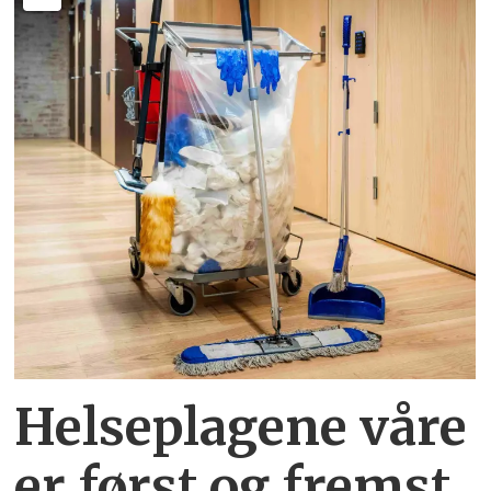
Helseplagene
våre
er først og fremst