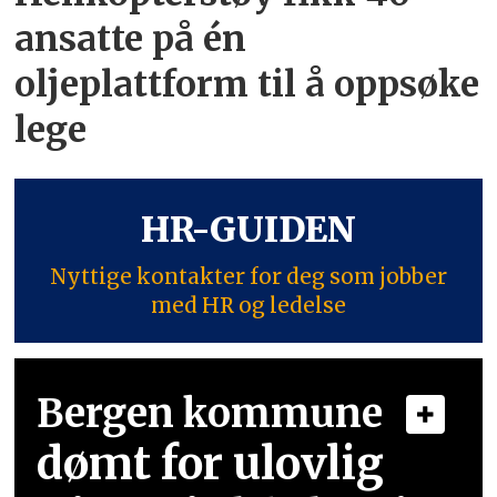
ansatte på én
oljeplattform til å oppsøke
lege
HR-GUIDEN
Nyttige kontakter for deg som jobber
med HR og ledelse
Bergen kommune
dømt for ulovlig