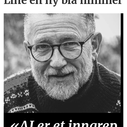
Line en ny blå himmel
«AI er et inngrep