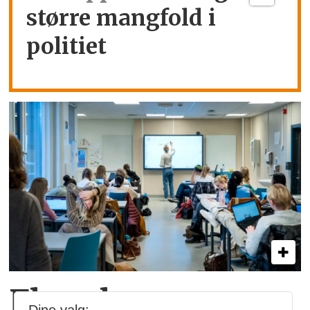
større mangfold i
politiet
Flere lærere opp­