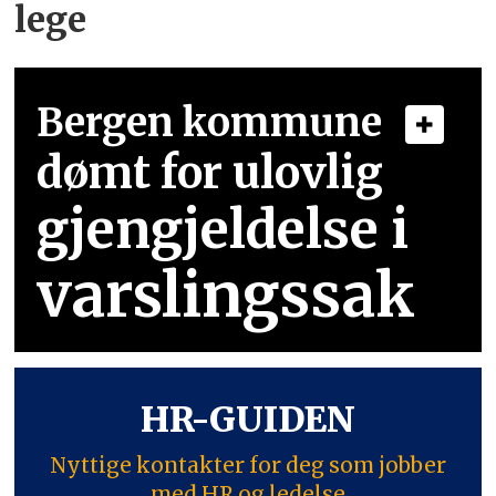
lege
Bergen kommune
dømt for ulovlig
gjengjeldelse i
varslingssak
HR-GUIDEN
Nyttige kontakter for deg som jobber
med HR og ledelse