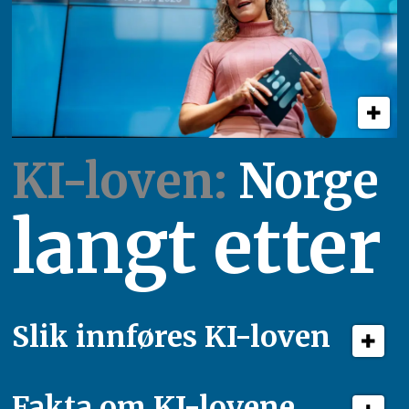
KI-loven:
Norge
langt etter
Slik innføres KI-loven
Fakta om KI-lovene