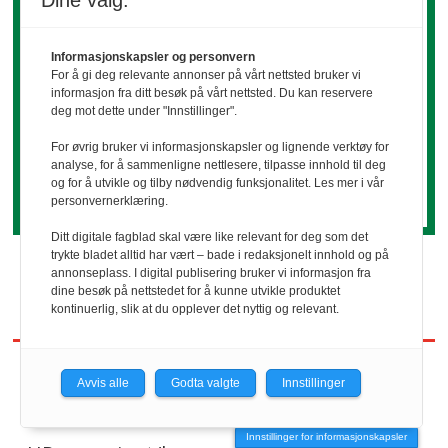
Dine valg:
Grethe Holtan
viser hvordan tillit,
kommunikasjon og gjensidighet er
Informasjonskapsler og personvern
nøkkelen til sterke nettverk – og
For å gi deg relevante annonser på vårt nettsted bruker vi
hvorfor tilfeldige møter,
informasjon fra ditt besøk på vårt nettsted. Du kan reservere
deg mot dette under "Innstillinger".
nysgjerrighet og ekte interesse for
andre kan skape muligheter langt
For øvrig bruker vi informasjonskapsler og lignende verktøy for
analyse, for å sammenligne nettlesere, tilpasse innhold til deg
utover det vi først ser.
og for å utvikle og tilby nødvendig funksjonalitet. Les mer i vår
personvernerklæring.
Ditt digitale fagblad skal være like relevant for deg som det
trykte bladet alltid har vært – bade i redaksjonelt innhold og på
annonseplass. I digital publisering bruker vi informasjon fra
dine besøk på nettstedet for å kunne utvikle produktet
kontinuerlig, slik at du opplever det nyttig og relevant.
Avvis alle
Godta valgte
Innstillinger
REDAKTØR
Innstillinger for informasjonskapsler