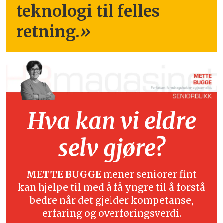
teknologi til felles
retning.
»
Hva kan vi eldre
selv gjøre?
METTE BUGGE
mener seniorer fint
kan hjelpe til med å få yngre til å forstå
bedre når det gjelder kompetanse,
erfaring og overføringsverdi.