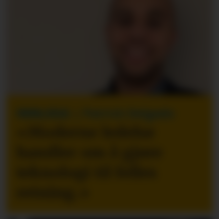
INNLEGG
| Patrick Delgado
«Moderne ledelse
handler om å gjøre
teknologi til felles
retning.
»