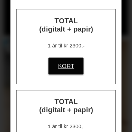
HR på ballen?»
Les kronikken til
HANS-PETTER
TOTAL
NYGÅRD-HANSEN
(åpen for alle)
(digitalt + papir)
1 år til kr 2300,-
KORT
TOTAL
(digitalt + papir)
1 år til kr 2300,-