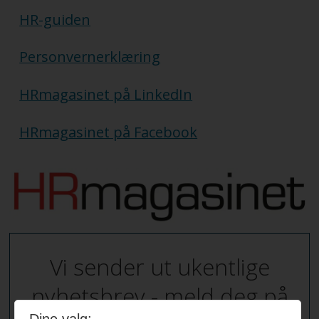
HR-guiden
Personvernerklæring
HRmagasinet på LinkedIn
HRmagasinet på Facebook
Vi sender ut ukentlige
nyhetsbrev - meld deg på