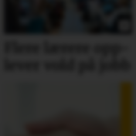
Flere lærere opp­
lever vold på jobb