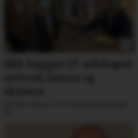
Slik bygger IT-selskapet
nettverk internt og
eksternt
Bli med «hjem» til IT-konsulentselskapet
Alv.