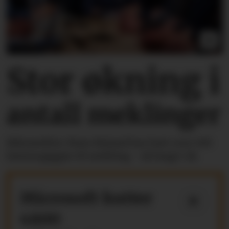
Stor økning i
antall meklinger
Riksmekler Mats Ruland har hatt over 100
lønnsoppgjør til mekling - så langt i år.
Microsoft kutter
4800