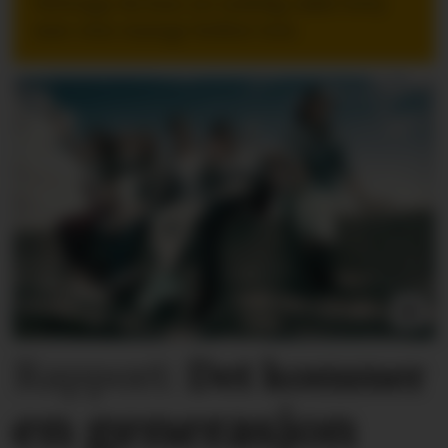
Nettopp da kan en tydelig takk bety
mer enn mange ledere tror.
Rapport:
Det kommer
en generasjon