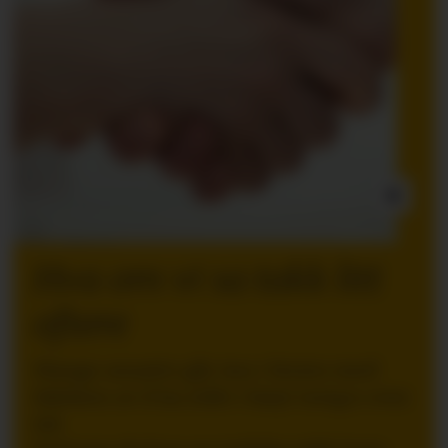
INNLEGG:
Hva om vi sa takk litt
oftere
Mange ansatte går inn i ferien med
følelsen av å ha stått i høyt tempo over
tid.