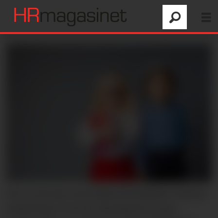
Det er fortsatt store kjønnsforskjeller i høyere
utdanning. Vi ser for eksempel at noen