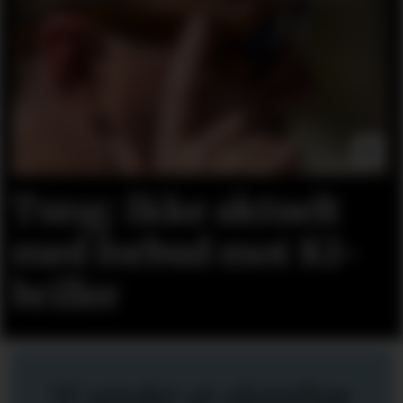
Tung: Ikke aktuelt
med forbud mot KI-
briller
Vi sender ut ukentlige