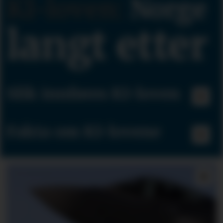
KI-loven:
Norge
langt etter
Slik innføres KI-loven
Fakta om KI-lovene