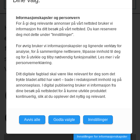
Dine valg:
Informasjonskapsler og personvern
For å gi deg relevante annonser på vårt nettsted bruker vi
HRmagasinet og hrmagasinet.no redigeres
informasjon fra ditt besøk på vårt nettsted. Du kan reservere
deg mot dette under "Innstillinger".
etter Redaktørplakaten, og legger til grunn
For øvrig bruker vi informasjonskapsler og lignende verktøy for
for sitt arbeid de etiske normer og plikter
analyse, for å sammenligne nettlesere, tilpasse innhold til deg
som er formulert i Norsk Presseforbunds
og for å utvikle og tilby nødvendig funksjonalitet. Les mer i vår
personvernerklæring.
Vær Varsom-plakat.
Les mer
.
Ditt digitale fagblad skal være like relevant for deg som det
trykte bladet alltid har vært – bade i redaksjonelt innhold og på
annonseplass. I digital publisering bruker vi informasjon fra
dine besøk på nettstedet for å kunne utvikle produktet
kontinuerlig, slik at du opplever det nyttig og relevant.
Avvis alle
Godta valgte
Innstillinger
Innstillinger for informasjonskapsler