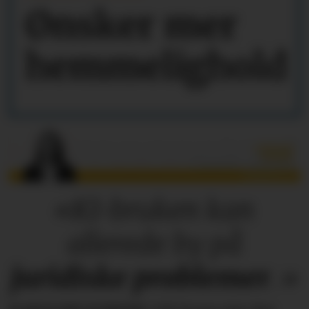
Ønsker mer
hemmelighold
«KI-bruken kan
allerede by på
juridiske
problemer
.»