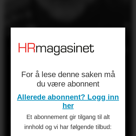
«AI er et inngrep
i kultur,
For å lese denne saken må
forventninger,
du være abonnent
makt og
Allerede abonnent? Logg inn
her
selvforståelse. Er
Et abonnement gir tilgang til alt
innhold og vi har følgende tilbud: