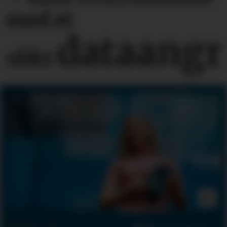
med et
dataangr
slikt