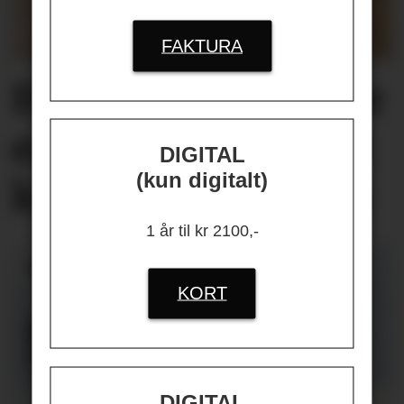
FAKTURA
Helseplagene
våre
er først og fremst
DIGITAL
(kun digitalt)
knyttet
til jobben
1 år til kr 2100,-
KORT
DIGITAL