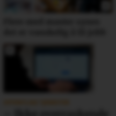
Flere med master synes
det er vanskelig å få jobb
OFFENTLIGE TJENESTER
– Ikke overraskende