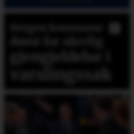
Bergen kommune
dømt for ulovlig
gjengjeldelse i
varslingssak