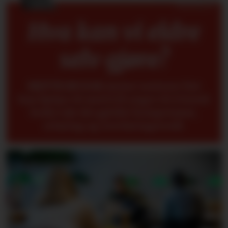
Hva kan vi eldre
selv gjøre?
METTE BUGGE
mener seniorer fint
kan hjelpe til med å få yngre til å forstå
bedre når det gjelder kompetanse,
erfaring og overføringsverdi.