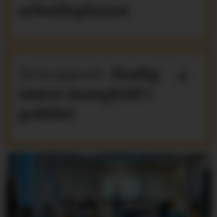
arbeidsplasser
Årsrapport:
Stadig
større mangfold i
politiet