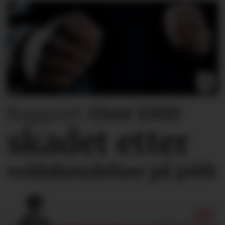
Rapport:
Over 1300
skadet etter
voldshendelser på jobb