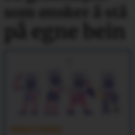
som ønsker å stå
på egne bein
REKRUTTERING