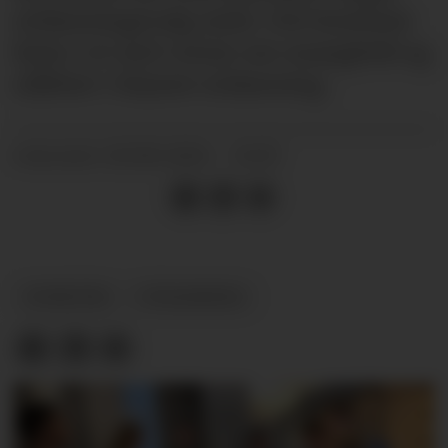
utdanningsvalg mest. Det kommer
frem i et nytt notat om mangfold og
ulikhet i høyere utdanning.
26.08.2024 - 11:03
PUBLISERT
NYHETER
UTDANNING