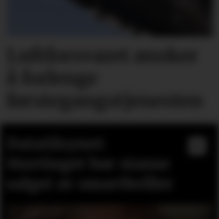
Luftforsvaret ønsker
å forlenge
førstegangstjenesten
Datatilsynet:
Stortinget bør stanse
salget av smartbriller