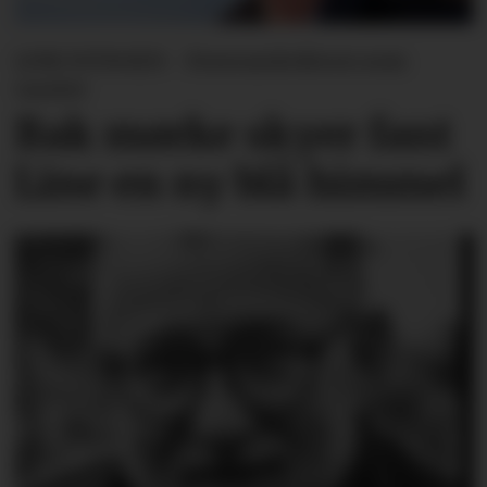
LINE SVINGEN - Forsvarslederen som
varslet
Bak mørke skyer fant
Line en ny blå himmel