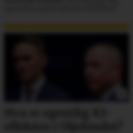
KAROLINE SCHEIDE
i HR Norge gjør deg
oppmerksom på de faktiske forholdene.
Hva er egentlig KI-
effekten i Oljefondet?