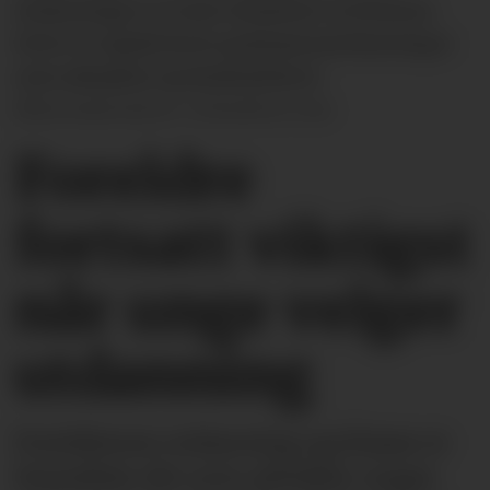
utdanninger er svært dominert av kvinner.
Dette er typisk korte profesjonsutdanninger
som sykepleie og førskolelærer.
Illustrasjonsfoto: Colourbox.com
Foreldre
fortsatt viktigst
når unge velger
utdanning
Foreldrenes utdanning og klasse er
fremdeles det som påvirker unges