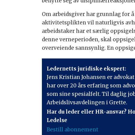
benytte seg av disiplinærreaksjone
Om arbeidsgiver har grunnlag for å
aktivitetsplikten vil naturligvis 
arbeidstaker har et særlig oppsige
denne verneperioden, skal oppsige
overveiende sannsynlig. En oppsige
Ledernetts juridiske ekspert:
Jens Kristian Johansen er advokat
har over 20 års erfaring som adv
som sine spesialfelt. Til daglig 
Arbeidslivsavdelingen i Grette.
Har du leder eller HR-ansvar? H
Ledelse
Bestill abonnement