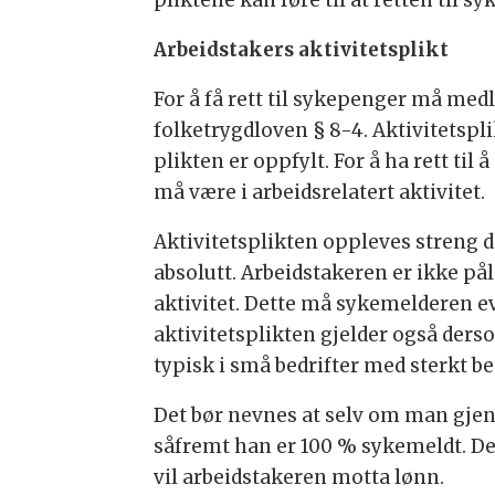
pliktene kan føre til at retten til sy
Arbeidstakers aktivitetsplikt
For å få rett til sykepenger må m
folketrygdloven § 8-4. Aktivitetspl
plikten er oppfylt. For å ha rett t
må være i arbeidsrelatert aktivitet.
Aktivitetsplikten oppleves streng d
absolutt. Arbeidstakeren er ikke pål
aktivitet. Dette må sykemelderen 
aktivitetsplikten gjelder også ders
typisk i små bedrifter med sterkt b
Det bør nevnes at selv om man gjenn
såfremt han er 100 % sykemeldt. Det
vil arbeidstakeren motta lønn.