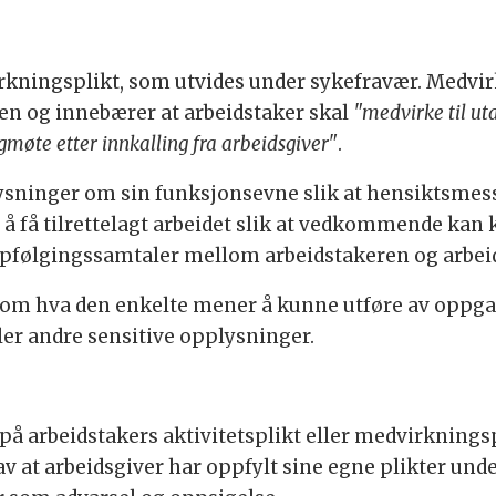
rkningsplikt, som utvides under sykefravær. Medvir
en og innebærer at arbeidstaker skal
"medvirke til u
ogmøte etter innkalling fra arbeidsgiver"
.
ysninger om sin funksjonsevne slik at hensiktsmessi
l å få tilrettelagt arbeidet slik at vedkommende kan
ppfølgingssamtaler mellom arbeidstakeren og arbei
r om hva den enkelte mener å kunne utføre av oppga
eller andre sensitive opplysninger.
 på arbeidstakers aktivitetsplikt eller medvirkningspl
av at arbeidsgiver har oppfylt sine egne plikter und