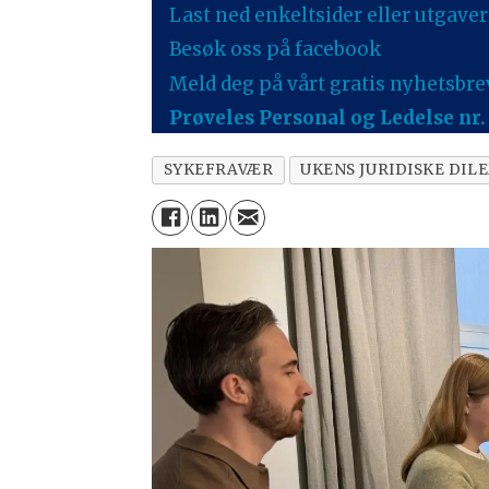
Last ned enkeltsider eller utgaver
Besøk oss på facebook
Meld deg på vårt gratis nyhetsbre
Prøveles Personal og Ledelse nr. 
SYKEFRAVÆR
UKENS JURIDISKE DI