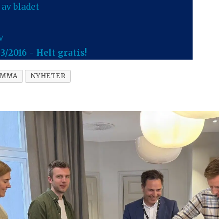
 av bladet
v
3/2016 - Helt gratis!
LEMMA
NYHETER