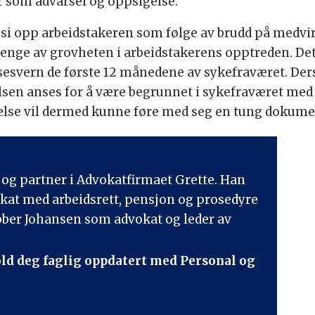
r som advarsel og oppsigelse.
 si opp arbeidstakeren som følge av brudd på medvi
avhenge av grovheten i arbeidstakerens opptreden. 
lsesvern de første 12 månedene av sykefraværet. De
lsen anses for å være begrunnet i sykefraværet med
lse vil dermed kunne føre med seg en tung dokumen
 og partner i Advokatfirmaet Grette. Han
okat med arbeidsrett, pensjon og prosedyre
jobber Johansen som advokat og leder av
old deg faglig oppdatert med Personal og