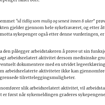
kepenger faller bort.
edlemmet
"så tidlig som mulig og senest innen 8 uker
" prø
ikten gjelder gjennom hele sykefraværet, og etter å
il å motta sykepenger også etter denne vurderingen, 
a den pålegger arbeidstakeren å prøve ut sin funksj
agt arbeidsrelatert aktivitet dersom medisinske grunn
eventuelt dokumentere med en utvidet legeerklærin
om arbeidsrelaterte aktiviteter ikke kan gjennomfør
egrensede tilretteleggingsmuligheter.
omfører slik arbeidsrelatert aktivitet, vil arbeidst
 er først når sykemeldingen graderes sykepengene vi