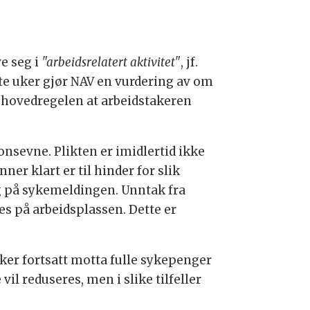
ve seg i
"arbeidsrelatert aktivitet"
, jf.
tte uker gjør NAV en vurdering av om
er hovedregelen at arbeidstakeren
onsevne. Plikten er imidlertid ikke
er klart er til hinder for slik
g på sykemeldingen. Unntak fra
es på arbeidsplassen. Dette er
aker fortsatt motta fulle sykepenger
l reduseres, men i slike tilfeller