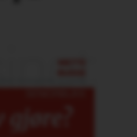
v gjøre?