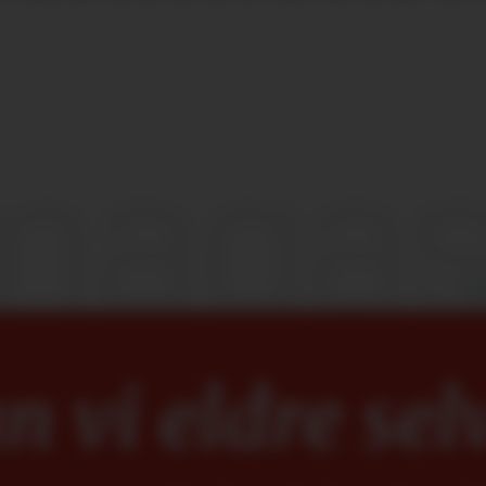
 vi eldre sel