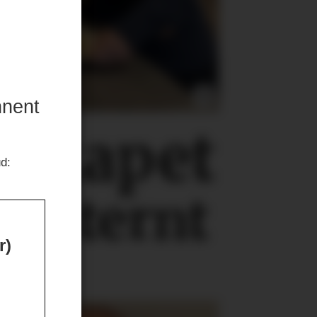
nnent
lskapet
ud:
eksternt
r)