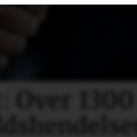
:
Over 130
ldshendelse