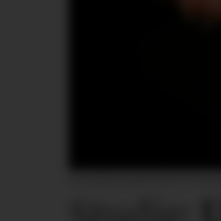
Den tekniske årsaken til det er at man v
Studie:
U