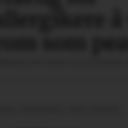
llergikere å
om som pea
llergi ble satt i samme rom som peanøtter. I
HETER
PEANØTTALLERGI
STUDIE
PEANØTTER