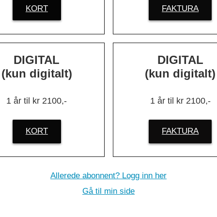
k Delgado
KORT
FAKTURA
else handler
knologi til
DIGITAL
DIGITAL
(kun digitalt)
(kun digitalt)
.
»
1 år til kr 2100,-
1 år til kr 2100,-
KORT
FAKTURA
Allerede abonnent? Logg inn her
Gå til min side