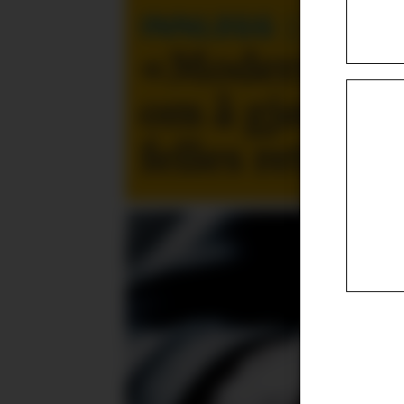
INNLEGG
| Patric
«Moderne led
om å gjøre te
felles retning