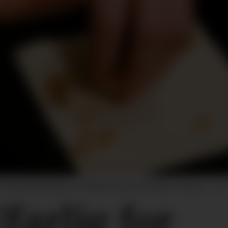
ed peanøttallergi er allergisk mot proteinet i nøtten.
Fot
farlig for