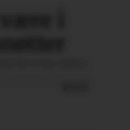
 være i
nøtter
ngen fikk alvorlige reaksjoner,