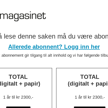
å lese denne saken må du være abo
ygger IT-se
Allerede abonnent? Logg inn her
 abonnement gir tilgang til alt innhold og vi har følgende tilb
 internt og 
TOTAL
TOTAL
digitalt + papir)
(digitalt + papi
onsulentselskapet Alv.
1 år til kr 2300,-
1 år til kr 2300,-