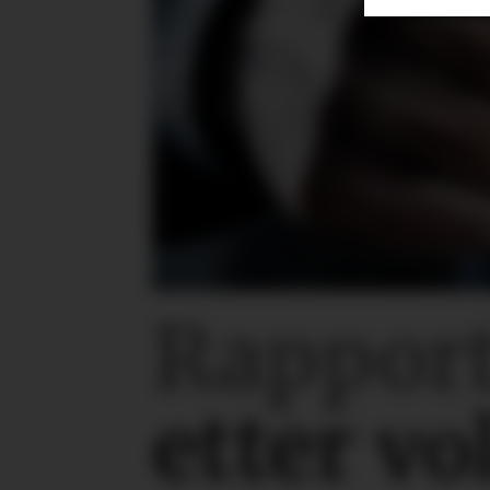
Rapport
etter
vo