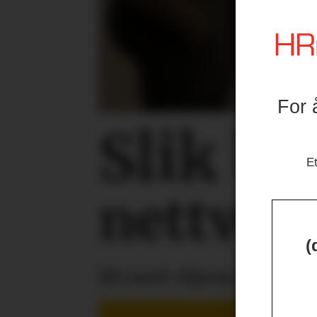
For 
Slik b
Et
nettverk
(
Bli med «hjem» til IT-k