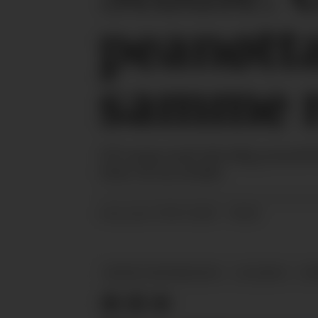
peanøtta
samme r
323 unge med alvorlig peanøtta
viser en ny studie.
19.05.2026 - 08:10
PUBLISERT
BENTE KVENSHAGEN
ALLERGI
NY