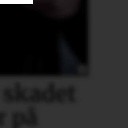
0
skadet
r på