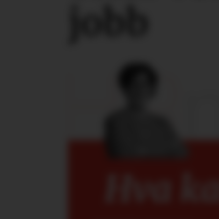
jobb
Hva kan