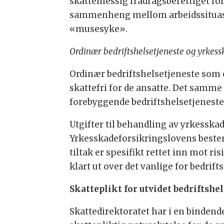
skattemessig fradragsberettiget for 
sammenheng mellom arbeidssituasj
«musesyke».
Ordinær bedriftshelsetjeneste og yrkes
Ordinær bedriftshelsetjeneste som
skattefri for de ansatte. Det samme 
forebyggende bedriftshelsetjeneste
Utgifter til behandling av yrkesska
Yrkesskadeforsikringslovens bestem
tiltak er spesifikt rettet inn mot r
klart ut over det vanlige for bedrift
Skatteplikt for utvidet bedriftshe
Skattedirektoratet har i en bindend