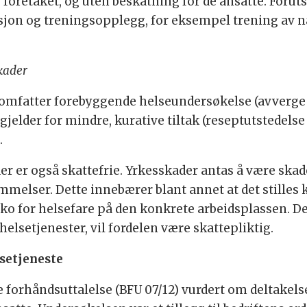
foretaket, og uten beskatning for de ansatte. Forutse
on og treningsopplegg, for eksempel trening av n
skader
 omfatter forebyggende helseundersøkelse (avverge 
gjelder for mindre, kurative tiltak (reseptutstedelse 
.
der er også skattefrie. Yrkesskader antas å være ska
melser. Dette innebærer blant annet at det stilles
isiko for helsefare på den konkrete arbeidsplassen. 
shelsetjenester, vil fordelen være skattepliktig.
lsetjeneste
e forhåndsuttalelse (BFU 07/12) vurdert om deltakel