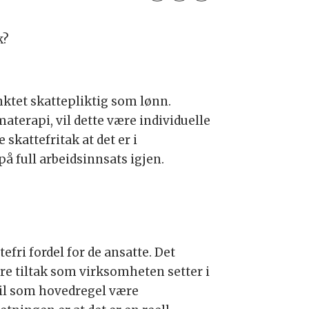
k?
nktet skattepliktig som lønn.
aterapi, vil dette være individuelle
skattefritak at det er i
på full arbeidsinnsats igjen.
ri fordel for de ansatte. Det
ære tiltak som virksomheten setter i
vil som hovedregel være