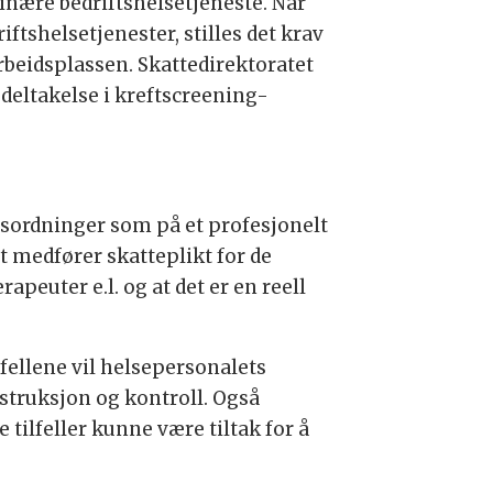
rdinære bedriftshelsetjeneste. Når
ftshelsetjenester, stilles det krav
rbeidsplassen. Skattedirektoratet
 deltakelse i kreftscreening-
gsordninger som på et profesjonelt
t medfører skatteplikt for de
euter e.l. og at det er en reell
lfellene vil helsepersonalets
nstruksjon og kontroll. Også
tilfeller kunne være tiltak for å