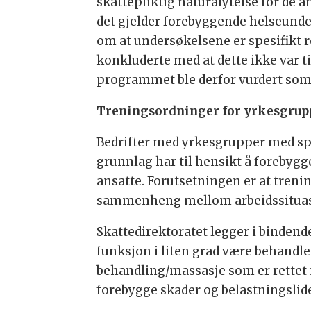
skattepliktig naturalytelse for de a
det gjelder forebyggende helseunder
om at undersøkelsene er spesifikt r
konkluderte med at dette ikke var ti
programmet ble derfor vurdert som 
Treningsordninger for yrkesgrupp
Bedrifter med yrkesgrupper med spe
grunnlag har til hensikt å forebygg
ansatte. Forutsetningen er at treni
sammenheng mellom arbeidssituas
Skattedirektoratet legger i bindende
funksjon i liten grad være behandlen
behandling/massasje som er rettet m
forebygge skader og belastningslide