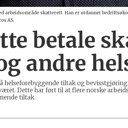
med arbeidsområde skatterett. Han er utdannet bedriftsøk
cos AS.
te betale ska
og andre hel
å helseforebyggende tiltak og bevisstgjøring 
æret. Dette har ført til at flere norske arbeid
mmende tiltak.