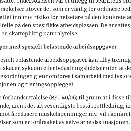
nsatte. Undersøkelsen var et tillegg til bedriftens o
søkelser utover det som er vanlig for ordinære bedri
ettet inn mot risiko for helsefare på den konkrete a
lfelle på den spesifikke arbeidsplassen. De ansattes
en skattepliktig naturalytelse.
er med spesielt belastende arbeidsoppgaver
sielt belastende arbeidsoppgaver kan tilby trenin
e skader, sykdom eller belastningslidelser uten at de
ngsordningen gjennomføres i samarbeid med fysioterap
jonen og treningsopplegget.
 forhåndsuttalelse (BFU 40/06) til grunn at i disse ti
de, men i det alt vesentligste bestå i rettledning, i
ot å redusere muskelspenninger mv., vil i konkrete 
lser som er forårsaket av selve arbeidssituasjonen.