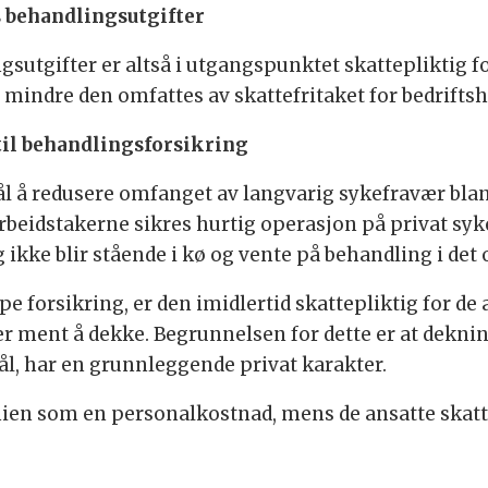
s behandlingsutgifter
sutgifter er altså i utgangspunktet skattepliktig fo
indre den omfattes av skattefritaket for bedriftsh
til behandlingsforsikring
mål å redusere omfanget av langvarig sykefravær blan
rbeidstakerne sikres hurtig operasjon på privat sy
g ikke blir stående i kø og vente på behandling i det
e forsikring, er den imidlertid skattepliktig for de 
r ment å dekke. Begrunnelsen for dette er at deknin
l, har en grunnleggende privat karakter.
mien som en personalkostnad, mens de ansatte skatt