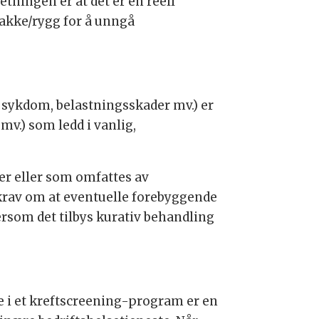
tningen er at det er en reell
akke/rygg for å unngå
sykdom, belastningsskader mv.) er
mv.) som ledd i vanlig,
der eller som omfattes av
 krav om at eventuelle forebyggende
Dersom det tilbys kurativ behandling
se i et kreftscreening-program er en