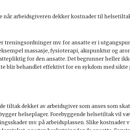
e når arbeidsgiveren dekker kostnader til helsetilta
rer treningsordninger mv. for ansatte er i utgangspu
r eksempel massasje, fysioterapi, akupunktur og arom
ttepliktig for den ansatte. Det begrunner heller ikke 
te blir behandlet effektivt for en sykdom med sikte 
tiltak dekket av arbeidsgiver som anses som skattef
rebygger helseplager. Forebyggende helsetiltak vil v
ingsskader mv. på arbeidsplassen. Slike kostnader 