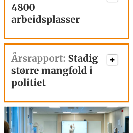
4800
arbeidsplasser
Årsrapport:
Stadig
større mangfold i
politiet