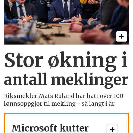
Stor økning i
antall meklinger
Riksmekler Mats Ruland har hatt over 100
lønnsoppgjør til mekling - så langt i år.
Microsoft kutter