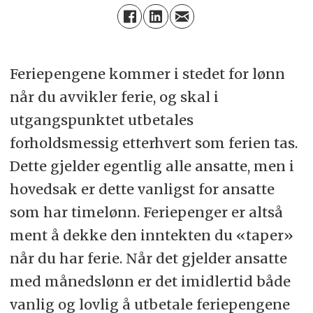
Feriepengene kommer i stedet for lønn
når du avvikler ferie, og skal i
utgangspunktet utbetales
forholdsmessig etterhvert som ferien tas.
Dette gjelder egentlig alle ansatte, men i
hovedsak er dette vanligst for ansatte
som har timelønn. Feriepenger er altså
ment å dekke den inntekten du «taper»
når du har ferie. Når det gjelder ansatte
med månedslønn er det imidlertid både
vanlig og lovlig å utbetale feriepengene