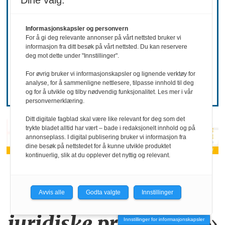
Dine valg:
REKRUTTERING
Ønsker mer
Informasjonskapsler og personvern
For å gi deg relevante annonser på vårt nettsted bruker vi
informasjon fra ditt besøk på vårt nettsted. Du kan reservere
deg mot dette under "Innstillinger".
hemmelighold
For øvrig bruker vi informasjonskapsler og lignende verktøy for
analyse, for å sammenligne nettlesere, tilpasse innhold til deg
og for å utvikle og tilby nødvendig funksjonalitet. Les mer i vår
personvernerklæring.
Ditt digitale fagblad skal være like relevant for deg som det
trykte bladet alltid har vært – bade i redaksjonelt innhold og på
annonseplass. I digital publisering bruker vi informasjon fra
dine besøk på nettstedet for å kunne utvikle produktet
kontinuerlig, slik at du opplever det nyttig og relevant.
«KI-bruken kan
allerede by på
Avvis alle
Godta valgte
Innstillinger
juridiske
problemer
.»
Innstillinger for informasjonskapsler