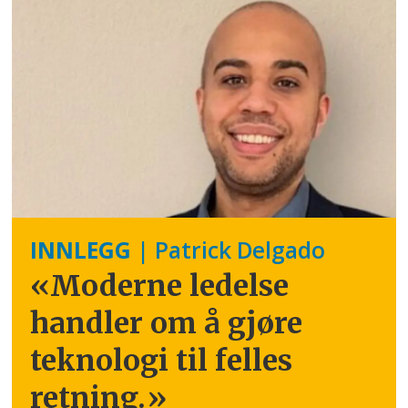
INNLEGG
| Patrick Delgado
«Moderne ledelse
handler om å gjøre
teknologi til felles
retning.
»