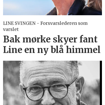
LINE SVINGEN - Forsvarslederen som
varslet
Bak mørke skyer fant
Line en ny blå himmel