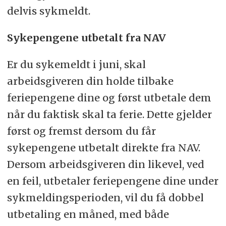
delvis sykmeldt.
Sykepengene utbetalt fra NAV
Er du sykemeldt i juni, skal
arbeidsgiveren din holde tilbake
feriepengene dine og først utbetale dem
når du faktisk skal ta ferie. Dette gjelder
først og fremst dersom du får
sykepengene utbetalt direkte fra NAV.
Dersom arbeidsgiveren din likevel, ved
en feil, utbetaler feriepengene dine under
sykmeldingsperioden, vil du få dobbel
utbetaling en måned, med både