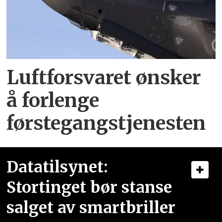
Luftforsvaret ønsker
å forlenge
førstegangstjenesten
Datatilsynet:
Stortinget bør stanse
salget av smartbriller