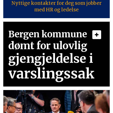
Nyttige kontakter for deg som jobber
med HR og ledelse
Bergen kommune
dømt for ulovlig
gjengjeldelse i
varslingssak