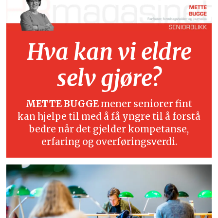
Hva kan vi eldre
selv gjøre?
METTE BUGGE
mener seniorer fint
kan hjelpe til med å få yngre til å forstå
bedre når det gjelder kompetanse,
erfaring og overføringsverdi.