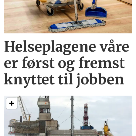
Helseplagene
våre
er først og fremst
knyttet
til jobben