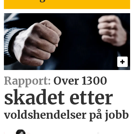
Rapport:
Over 1300
skadet etter
voldshendelser på jobb