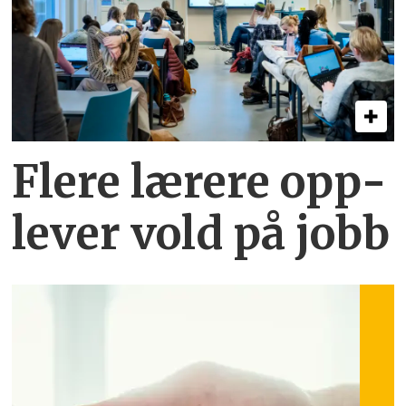
Flere lærere opp­
lever vold på jobb