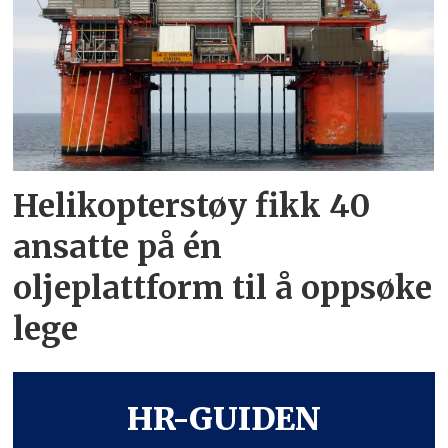
Helikopterstøy fikk 40
ansatte på én
oljeplattform til å oppsøke
lege
HR-GUIDEN