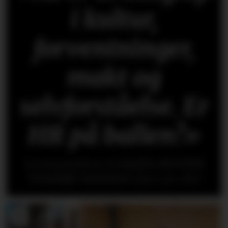
i kultur,
forventninger,
makt og
selvforståelse. Er
HR på ballen?»
Les kronikken til
HANS-PETTER
NYGÅRD-HANSEN
(åpen for alle)