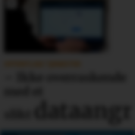
OFFENTLIGE TJENESTER
– Ikke overraskende
med et
dataangr
slikt