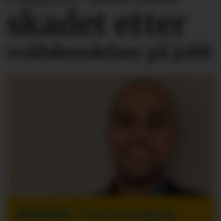
skadet etter
voldshendelser på jobb
INNLEGG
| Patrick Delgado