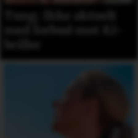
Tung: Ikke aktuelt
med forbud mot KI-
briller