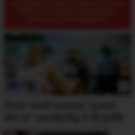
kan hjelpe til med å få yngre til å forstå
bedre når det gjelder kompetanse,
erfaring og overføringsverdi.
Flere med master synes
det er vanskelig å få jobb