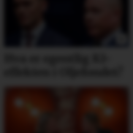
Hva er egentlig KI-
effekten i Oljefondet?