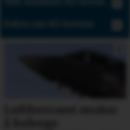
Slik innføres KI-loven
Fakta om KI-lovene
Luftforsvaret ønsker
å forlenge