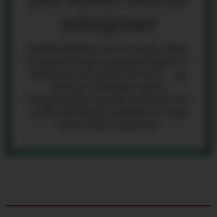
relasjoner
Grethe Holtan
viser hvordan tillit,
kommunikasjon og gjensidighet er
nøkkelen til sterke nettverk – og
hvorfor tilfeldige møter,
nysgjerrighet og ekte interesse for
andre kan skape muligheter langt
utover det vi først ser.