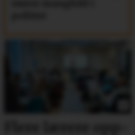
større mangfold i
politiet
Flere lærere opp­