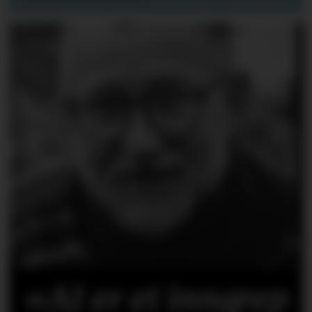
«AI er et inngrep