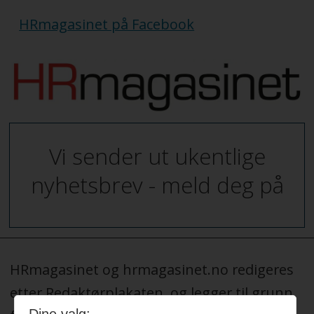
HRmagasinet på Facebook
Vi sender ut ukentlige
nyhetsbrev - meld deg på
HRmagasinet og hrmagasinet.no redigeres
etter Redaktørplakaten, og legger til grunn