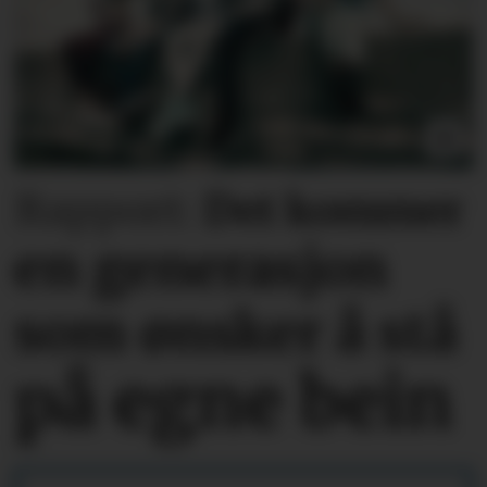
Rapport:
Det kommer
en generasjon
som ønsker å stå
på egne bein