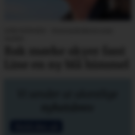
LINE SVINGEN - Forsvarslederen som
varslet
Bak mørke skyer fant
Line en ny blå himmel
Vi sender ut ukentlige
nyhetsbrev
Meld deg på