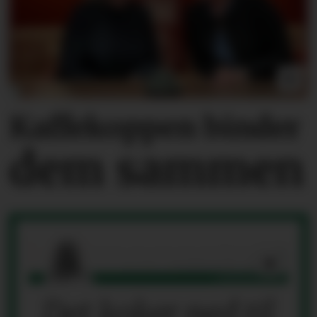
Kaffekoppen binder
dem sammen
Det koker ned til