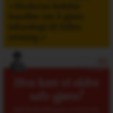
«Moderne ledelse
handler om å gjøre
teknologi til felles
retning.
»
Hva kan vi eldre
selv gjøre?
METTE BUGGE
mener seniorer fint