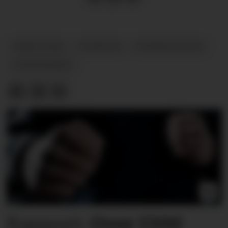
SIMPLOYER
NYHETER
PSYKISK HELSE
SYKEFRAVÆR
Rapport:
Over 1300