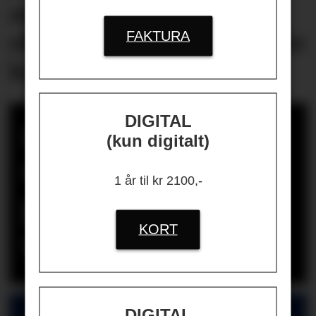
ansatte på én
FAKTURA
oljeplattform til å oppsøke
lege
DIGITAL
Bergen kommune
(kun digitalt)
dømt for ulovlig
1 år til kr 2100,-
gjengjeldelse i
KORT
varslingssak
DIGITAL