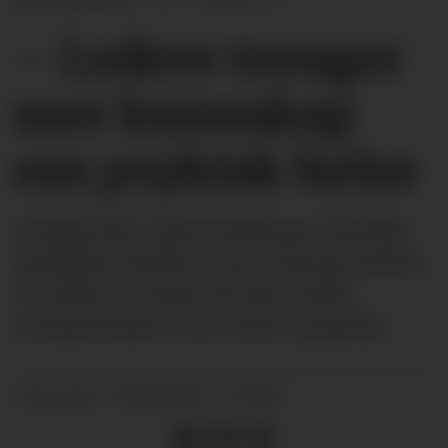
– Ledere trenger
mer kunnskap
om psykisk helse
Stadig flere sykemeldinger skyldes
psykiske lidelser, men mange ledere
vet ikke hvordan de skal møte
medarbeidere som sliter psykisk.
07.10.2024 - 07:00
PUBLISERT