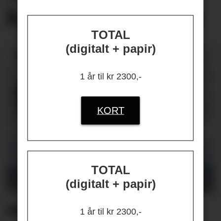
knyttet
til jobben
TOTAL
(digitalt + papir)
1 år til kr 2300,-
KORT
TOTAL
(digitalt + papir)
Helikopterstøy fikk 40
1 år til kr 2300,-