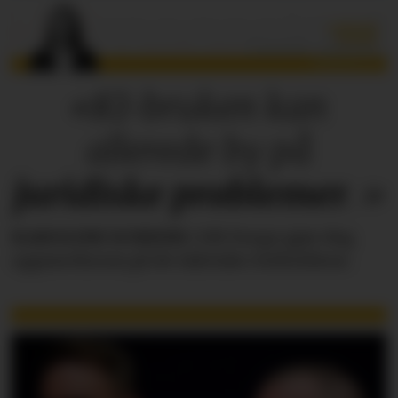
«KI-bruken kan
allerede by på
juridiske
problemer
.»
KAROLINE SCHEIDE
i HR Norge gjør deg
oppmerksom på de faktiske forholdene.