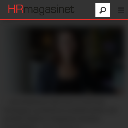
– Arbeidsplassen skal være et sted som
forebygger og håndterer psykisk uhelse, sier
juridisk rådgiver i Simployer, Karoline
Dystebakken.
Foto: Simployer