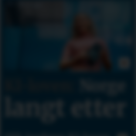
KI-loven:
Norge
langt etter