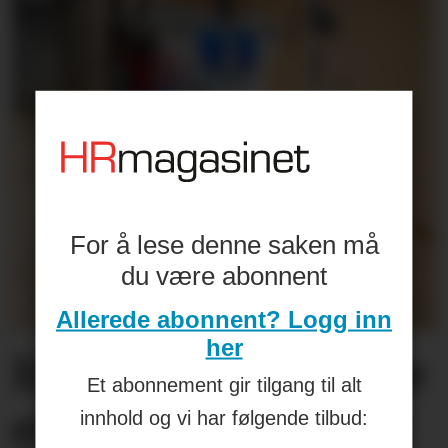
For å lese denne saken må
du være abonnent
Allerede abonnent? Logg inn
her
Helseplagene
våre
Et abonnement gir tilgang til alt
er først og fremst
innhold og vi har følgende tilbud: