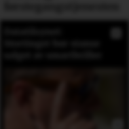
førstegangstjenesten
Datatilsynet:
Stortinget bør stanse
salget av smartbriller