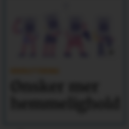
REKRUTTERING
Ønsker mer
hemmelighold