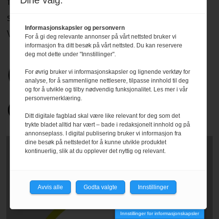
Dine valg:
for sitt arbeid de etiske normer og plikter
som er formulert i Norsk Presseforbunds
Informasjonskapsler og personvern
Vær Varsom-plakat.
Les mer
.
For å gi deg relevante annonser på vårt nettsted bruker vi
informasjon fra ditt besøk på vårt nettsted. Du kan reservere
deg mot dette under "Innstillinger".
For øvrig bruker vi informasjonskapsler og lignende verktøy for
analyse, for å sammenligne nettlesere, tilpasse innhold til deg
og for å utvikle og tilby nødvendig funksjonalitet. Les mer i vår
personvernerklæring.
Ditt digitale fagblad skal være like relevant for deg som det
trykte bladet alltid har vært – bade i redaksjonelt innhold og på
annonseplass. I digital publisering bruker vi informasjon fra
dine besøk på nettstedet for å kunne utvikle produktet
kontinuerlig, slik at du opplever det nyttig og relevant.
Avvis alle
Godta valgte
Innstillinger
Innstillinger for informasjonskapsler