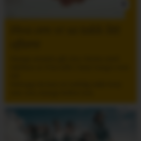
INNLEGG:
Hva om vi sa takk litt
oftere
Mange ansatte går inn i ferien med
følelsen av å ha stått i høyt tempo over
tid.
Nettopp da kan en tydelig takk bety
mer enn mange ledere tror.