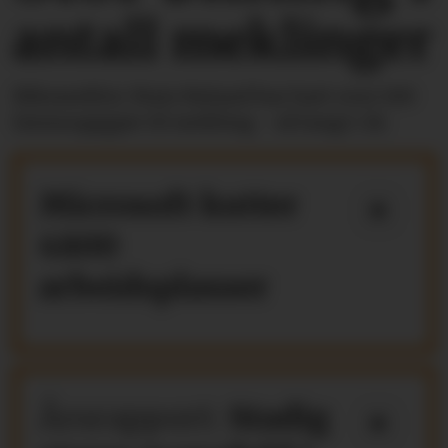
antall meklinger
Riksmekler Mats Ruland har hatt over 100
lønnsoppgjør til mekling - så langt i år.
Microsoft kutter
4800
arbeidsplasser
Årsrapport:
Stadig