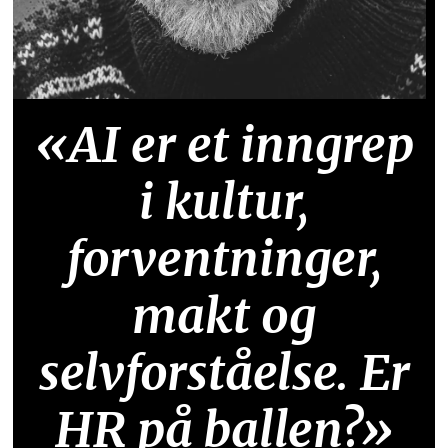
«AI er et inngrep
i kultur,
forventninger,
makt og
selvforståelse. Er
HR på ballen?»