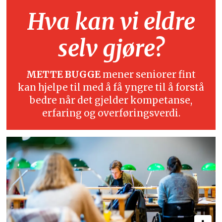
Hva kan vi eldre
selv gjøre?
METTE BUGGE
mener seniorer fint
kan hjelpe til med å få yngre til å forstå
bedre når det gjelder kompetanse,
erfaring og overføringsverdi.