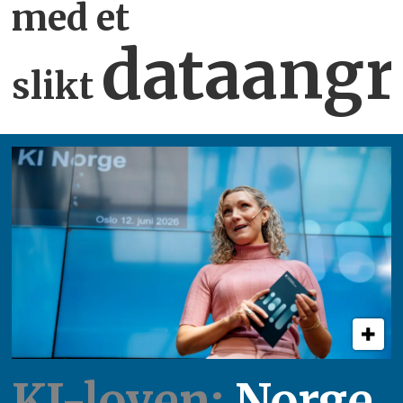
med et
dataangr
slikt
KI-loven:
Norge