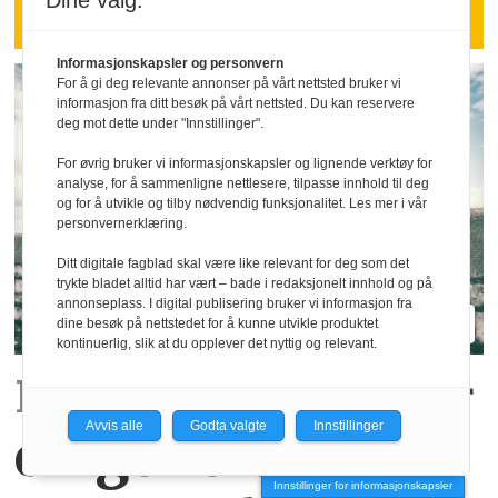
Dine valg:
mer enn mange ledere tror.
Informasjonskapsler og personvern
For å gi deg relevante annonser på vårt nettsted bruker vi
informasjon fra ditt besøk på vårt nettsted. Du kan reservere
deg mot dette under "Innstillinger".
For øvrig bruker vi informasjonskapsler og lignende verktøy for
analyse, for å sammenligne nettlesere, tilpasse innhold til deg
og for å utvikle og tilby nødvendig funksjonalitet. Les mer i vår
personvernerklæring.
Ditt digitale fagblad skal være like relevant for deg som det
trykte bladet alltid har vært – bade i redaksjonelt innhold og på
annonseplass. I digital publisering bruker vi informasjon fra
dine besøk på nettstedet for å kunne utvikle produktet
kontinuerlig, slik at du opplever det nyttig og relevant.
Rapport:
Det kommer
Avvis alle
Godta valgte
Innstillinger
en generasjon
Innstillinger for informasjonskapsler