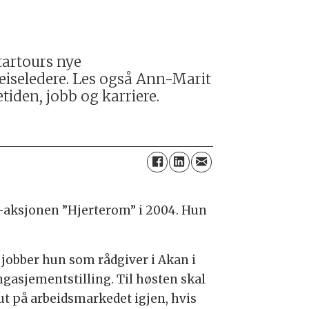
tartours nye
 reiseledere. Les også Ann-Marit
tiden, jobb og karriere.
V-aksjonen ”Hjerterom” i 2004. Hun
g jobber hun som rådgiver i Akan i
ngasjementstilling. Til høsten skal
ut på arbeidsmarkedet igjen, hvis