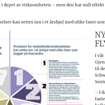
l i dypet av virksomheten – men den har null effek
lser kan settes inn i et årshjul med ulike faser so
NY
FL
I vår
Gjen
til d
Schw
Sent
– I d
fast