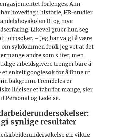
 engasjementet forlenges. Ann-
 har hovedfag i historie, HR-studier
Handelshøyskolen BI og mye
idserfaring. Likevel gruer hun seg
 bli jobbsøker. – Jeg har valgt å være
 om sykdommen fordi jeg vet at det
permange andre som sliter, men
tidige arbeidsgivere trenger bare å
 et enkelt googlesøk for å finne ut
in bakgrunn. Fremdeles er
ske lidelser et tabu for mange, sier
til Personal og Ledelse.
arbeiderundersøkelser:
gi synlige resultater
edarbeiderundersøkelse gir viktig