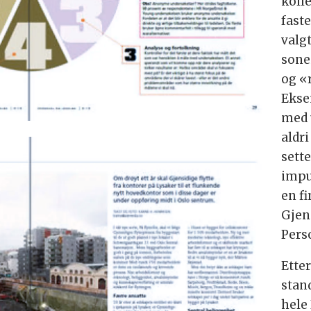
kolle
fast
valg
sonei
og «
Ekse
med 
aldr
sette
impul
en fi
Gjen
Pers
Etter
stan
hele