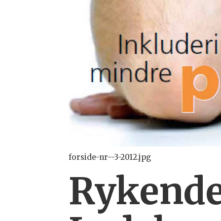
forside-nr--3-2012.jpg
Rykende 