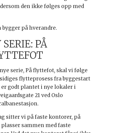
t dersom den ikke følges opp med
m bygger på hverandre.
 SERIE: PÅ
YTTEFOT
 nye serie, På flyttefot, skal vi følge
sidiges flytteprosess fra byggestart
e er godt plantet i nye lokaler i
eigaardsgate 21 ved Oslo
ralbanestasjon.
ag sitter vi på faste kontorer, på
e plasser sammen med faste