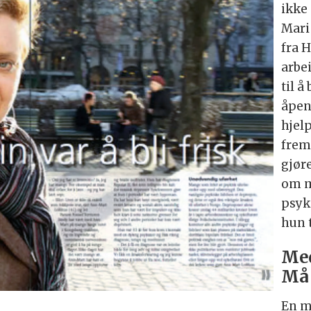
ikke
Mari
fra 
arbe
til å
åpen
hjel
frem
gjøre
om m
psyki
hun 
Med
Må 
En m