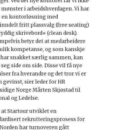
ger. Ved det nye kontoret får vi ikke
e mønster i arbeidshverdagen. Vi har
t en kontorløsning med
nndelt fritt plassvalg (free seating)
ryddig skrivebord» (clean desk).
mpelvis betyr det at medarbeidere
ulik kompetanse, og som kanskje
i har snakket særlig sammen, kan
 seg side om side. Disse vil få nye
ser fra hverandre og det tror vi er
n gevinst, sier leder for HR
sidige Norge Mårten Skjøstad til
onal og Ledelse.
 at Startour utviklet en
dardisert rekrutteringsprosess for
 Norden har turnoveren gått