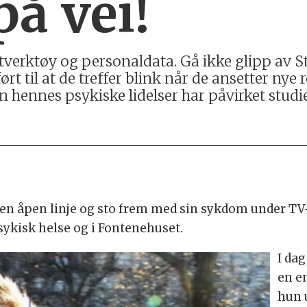
på vei!
tverktøy og personaldata. Gå ikke glipp av S
rt til at de treffer blink når de ansetter nye
 hennes psykiske lidelser har påvirket studie
 en åpen linje og sto frem med sin sykdom under T
psykisk helse og i Fontenehuset.
I da
en e
hun 