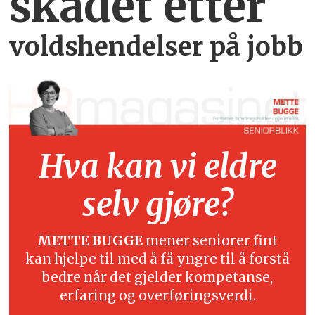
skadet etter
voldshendelser på jobb
Hva kan vi eldre
selv gjøre?
METTE BUGGE
mener seniorer fint
kan hjelpe til med å få yngre til å forstå
bedre når det gjelder kompetanse,
erfaring og overføringsverdi.