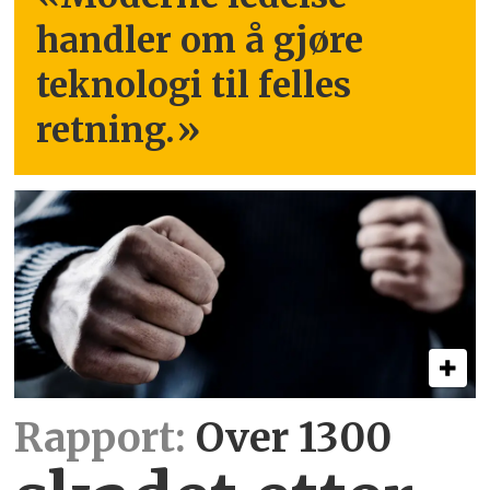
handler om å gjøre
teknologi til felles
retning.
»
Rapport:
Over 1300