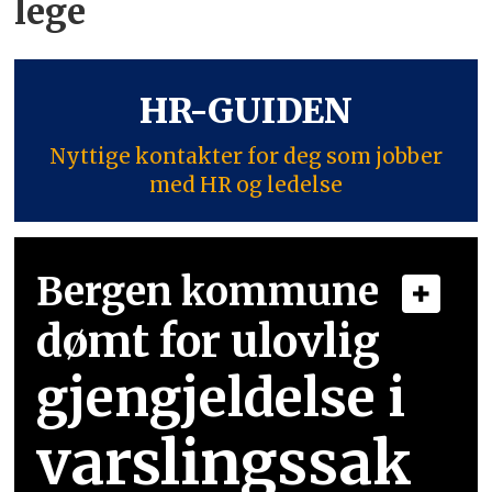
lege
HR-GUIDEN
Nyttige kontakter for deg som jobber
med HR og ledelse
Bergen kommune
dømt for ulovlig
gjengjeldelse i
varslingssak