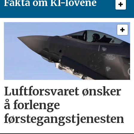
Fakta om KI-lovene
Luftforsvaret ønsker
å forlenge
førstegangstjenesten