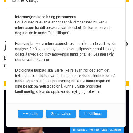
Dine valg:
«KI-bruken kan
Informasjonskapsler og personvern
For å gi deg relevante annonser på vårt nettsted bruker vi
allerede by på
informasjon fra ditt besøk på vårt nettsted. Du kan reservere
deg mot dette under "Innstillinger".
juridiske
problemer
.»
For øvrig bruker vi informasjonskapsler og lignende verktøy for
analyse, for å sammenligne nettlesere, tilpasse innhold til deg
og for å utvikle og tilby nødvendig funksjonalitet. Les mer i vår
KAROLINE SCHEIDE
i HR Norge gjør deg
personvernerklæring.
oppmerksom på de faktiske forholdene.
Ditt digitale fagblad skal være like relevant for deg som det
trykte bladet alltid har vært – bade i redaksjonelt innhold og på
annonseplass. I digital publisering bruker vi informasjon fra
dine besøk på nettstedet for å kunne utvikle produktet
kontinuerlig, slik at du opplever det nyttig og relevant.
Avvis alle
Godta valgte
Innstillinger
Innstillinger for informasjonskapsler