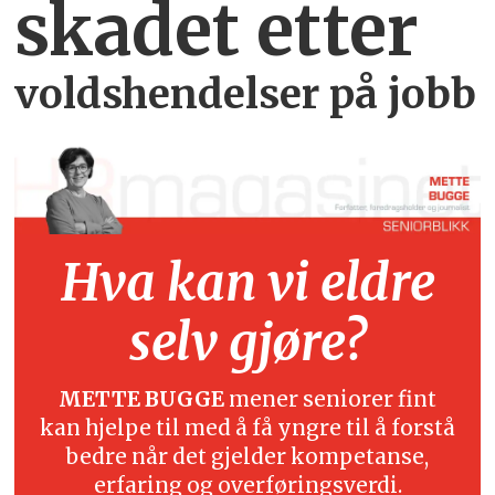
skadet etter
voldshendelser på jobb
Hva kan vi eldre
selv gjøre?
METTE BUGGE
mener seniorer fint
kan hjelpe til med å få yngre til å forstå
bedre når det gjelder kompetanse,
erfaring og overføringsverdi.