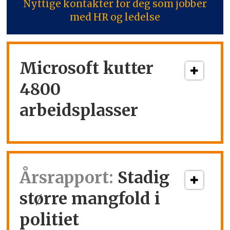
Nyttige kontakter for deg som jobber
med HR og ledelse
Microsoft kutter
4800
arbeidsplasser
Årsrapport:
Stadig
større mangfold i
politiet