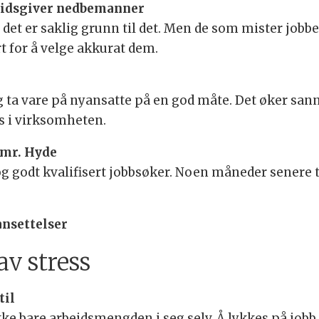
beidsgiver nedbemanner
t er saklig grunn til det. Men de som mister jobben h
t for å velge akkurat dem.
ta vare på nyansatte på en god måte. Det øker sanns
s i virksomheten.
r mr. Hyde
og godt kvalifisert jobbsøker. Noen måneder senere t
ansettelser
v stress
til
ke bare arbeidsmengden i seg selv. Å lykkes på jobb 