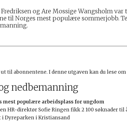
redriksen og Are Mossige Wangsholm var to
erne til Norges mest populære sommerjobb. Te
emanning.
i ut til abonnentene. I denne utgaven kan du lese om
og nedbemanning
s mest populære arbeidsplass for ungdom
men HR-direktør Sofie Ringen fikk 2 100 søknader t
t i Dyreparken i Kristiansand