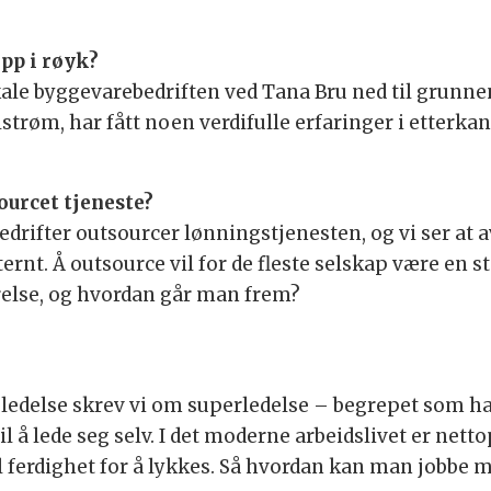
pp i røyk?
ale byggevarebedriften ved Tana Bru ned til grunnen
lstrøm, har fått noen verdifulle erfaringer i etterka
ourcet tjeneste?
edrifter outsourcer lønningstjenesten, og vi ser at a
ternt. Å outsource vil for de fleste selskap være en 
ørelse, og hvordan går man frem?
ledelse skrev vi om superledelse – begrepet som har
l å lede seg selv. I det moderne arbeidslivet er netto
 ferdighet for å lykkes. Så hvordan kan man jobbe 