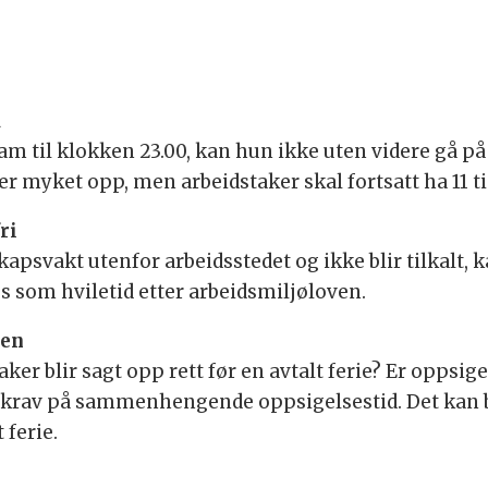
d
m til klokken 23.00, kan hun ikke uten videre gå på
r myket opp, men arbeidstaker skal fortsatt ha 11 t
ri
apsvakt utenfor arbeidsstedet og ikke blir tilkalt, k
s som hviletid etter arbeidsmiljøloven.
ien
aker blir sagt opp rett før en avtalt ferie? Er oppsi
t krav på sammenhengende oppsigelsestid. Det kan b
 ferie.