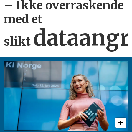
– Ikke overraskende
med et
dataangr
slikt