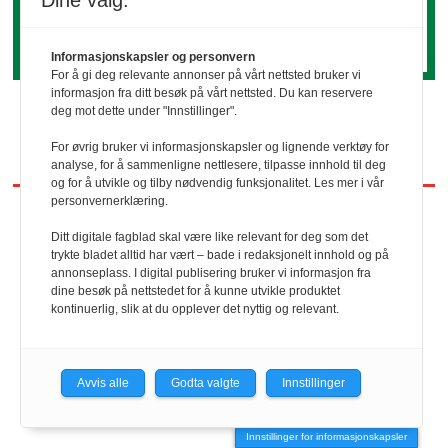
Dine valg:
utover det vi først ser.
Informasjonskapsler og personvern
For å gi deg relevante annonser på vårt nettsted bruker vi
informasjon fra ditt besøk på vårt nettsted. Du kan reservere
deg mot dette under "Innstillinger".
For øvrig bruker vi informasjonskapsler og lignende verktøy for
analyse, for å sammenligne nettlesere, tilpasse innhold til deg
og for å utvikle og tilby nødvendig funksjonalitet. Les mer i vår
personvernerklæring.
Ditt digitale fagblad skal være like relevant for deg som det
REDAKTØR
trykte bladet alltid har vært – bade i redaksjonelt innhold og på
annonseplass. I digital publisering bruker vi informasjon fra
dine besøk på nettstedet for å kunne utvikle produktet
HRmagasinet/hrmagasinet.no
kontinuerlig, slik at du opplever det nyttig og relevant.
Geir Christiansen
Avvis alle
Godta valgte
Innstillinger
901 98 440
Innstillinger for informasjonskapsler