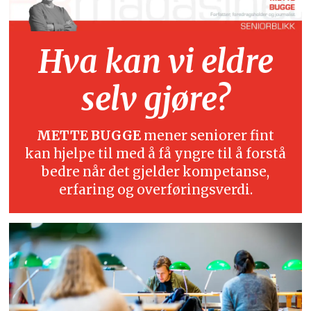
Hva kan vi eldre
selv gjøre?
METTE BUGGE
mener seniorer fint
kan hjelpe til med å få yngre til å forstå
bedre når det gjelder kompetanse,
erfaring og overføringsverdi.