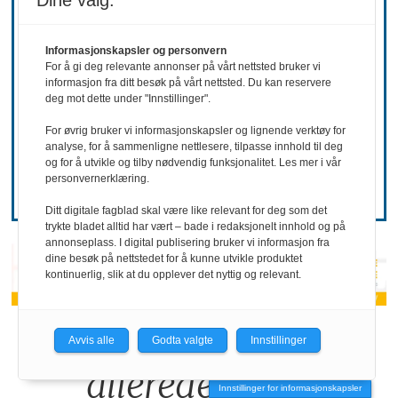
Dine valg:
REKRUTTERING
Informasjonskapsler og personvern
For å gi deg relevante annonser på vårt nettsted bruker vi
Ønsker mer
informasjon fra ditt besøk på vårt nettsted. Du kan reservere
deg mot dette under "Innstillinger".
For øvrig bruker vi informasjonskapsler og lignende verktøy for
hemmelighold
analyse, for å sammenligne nettlesere, tilpasse innhold til deg
og for å utvikle og tilby nødvendig funksjonalitet. Les mer i vår
personvernerklæring.
Ditt digitale fagblad skal være like relevant for deg som det
trykte bladet alltid har vært – bade i redaksjonelt innhold og på
annonseplass. I digital publisering bruker vi informasjon fra
dine besøk på nettstedet for å kunne utvikle produktet
kontinuerlig, slik at du opplever det nyttig og relevant.
«KI-bruken kan
Avvis alle
Godta valgte
Innstillinger
allerede by på
Innstillinger for informasjonskapsler