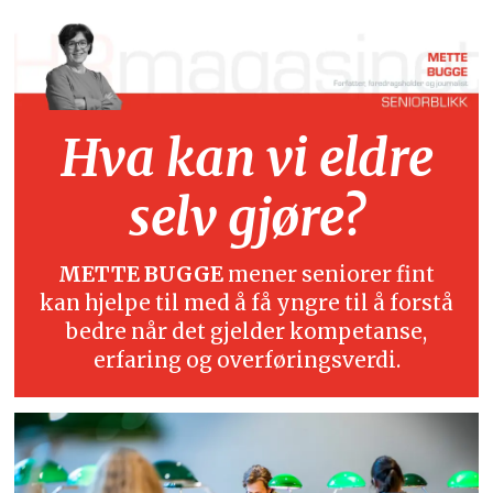
Hva kan vi eldre
selv gjøre?
METTE BUGGE
mener seniorer fint
kan hjelpe til med å få yngre til å forstå
bedre når det gjelder kompetanse,
erfaring og overføringsverdi.