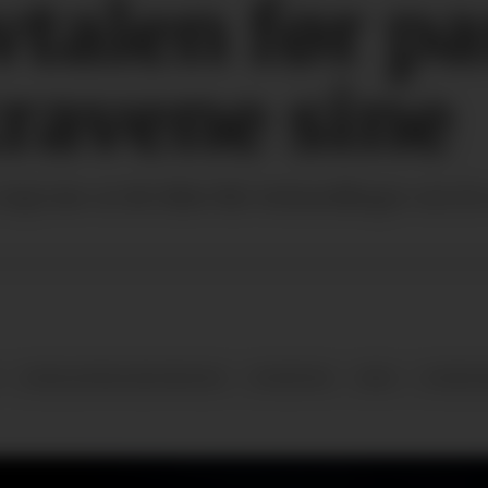
talen før pa
ravene sine
Ap) sier at det ikke blir forhandlinger om IA
SYKELØNNSORDNINGEN
NYHETER
NHO
SYKEF