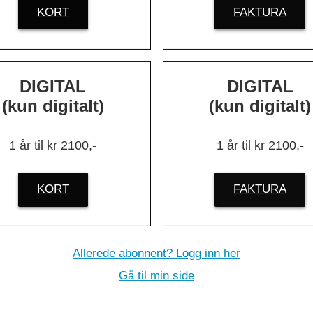
knologi til
KORT
FAKTURA
.
»
DIGITAL
DIGITAL
(kun digitalt)
(kun digitalt)
1 år til kr 2100,-
1 år til kr 2100,-
KORT
FAKTURA
 vi eldre sel
Allerede abonnent? Logg inn her
Gå til min side