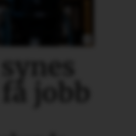
 synes
 få jobb