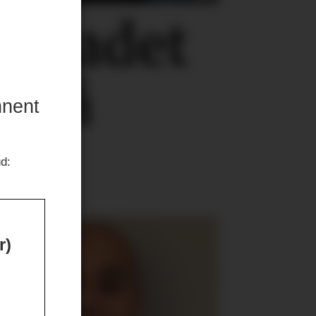
0
skadet
r på
nnent
ud:
r)