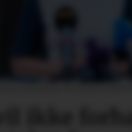
Brenna vil ikke forhandle om IA-avtalen før LO eller NHO 
il ikke forh