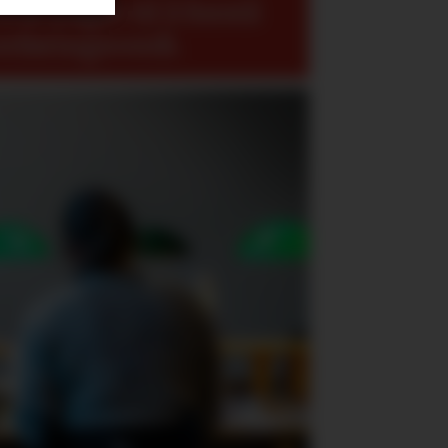
 få yngre til å forstå
erføringsverdi.