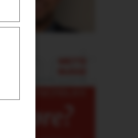
v gjøre?