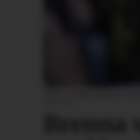
Arbeids- og inkluderingsminister Tonje 
Dahle / NTB
Brenna v