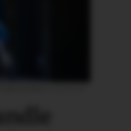
endrer sitt ståsted.
Foto: Beate Oma
andle