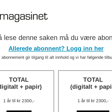
:
Over 130
ldshendelse
å lese denne saken må du være abo
Allerede abonnent? Logg inn her
 abonnement gir tilgang til alt innhold og vi har følgende tilb
TOTAL
TOTAL
digitalt + papir)
(digitalt + papi
k Delgado
else handler
1 år til kr 2300,-
1 år til kr 2300,-