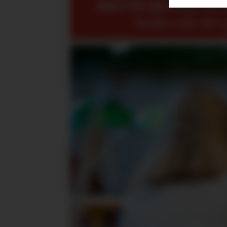
METTE BUGGE
mene
bedre når det 