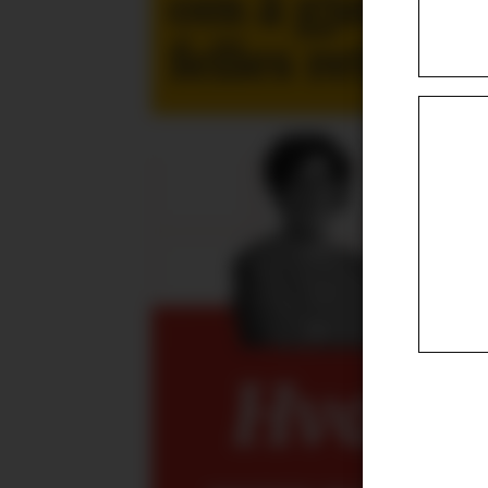
om å gjøre te
felles retning
Hva kan