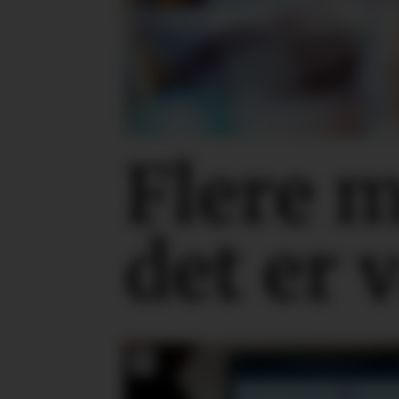
Flere 
det er 