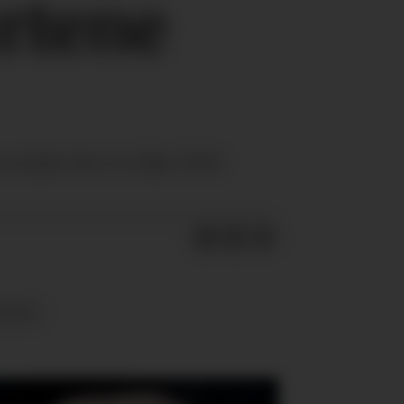
rtene
-avtalen før LO eller NHO
RAVÆR