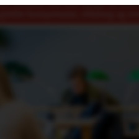
r seniorer fint kan hjelpe til med å
gjelder kompetanse, erfaring og ov