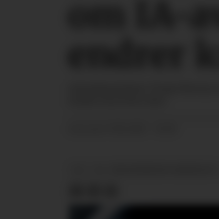
om IA-av
endrer k
Arbeidsminister Tonje Brenna (
endrer kravene sine.
17.01.2025 - 10:38
PUBLISERT
LO
IA - INKLUDERENDE ARBEIDSLIV