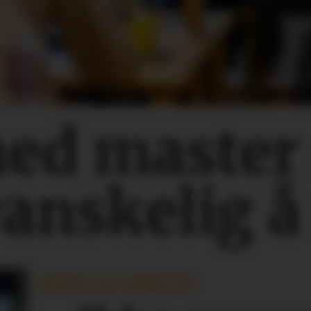
med master
vanskelig å
OFFENTLIGE TJENESTER