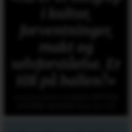
i kultur,
forventninger,
makt og
selvforståelse. Er
HR på ballen?»
Les kronikken til
HANS-PETTER
NYGÅRD-HANSEN
(åpen for alle)