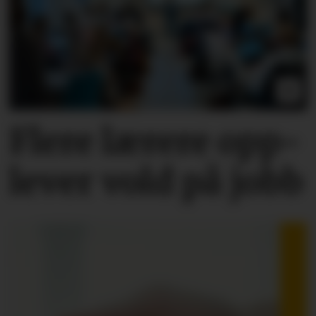
Flere lærere opp­
lever vold på jobb