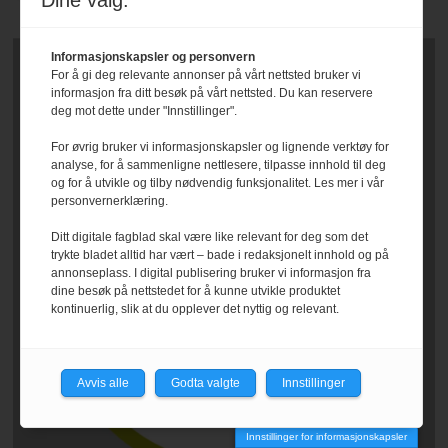
Dine valg:
Informasjonskapsler og personvern
For å gi deg relevante annonser på vårt nettsted bruker vi
informasjon fra ditt besøk på vårt nettsted. Du kan reservere
deg mot dette under "Innstillinger".
For øvrig bruker vi informasjonskapsler og lignende verktøy for
analyse, for å sammenligne nettlesere, tilpasse innhold til deg
og for å utvikle og tilby nødvendig funksjonalitet. Les mer i vår
personvernerklæring.
Ditt digitale fagblad skal være like relevant for deg som det
trykte bladet alltid har vært – bade i redaksjonelt innhold og på
annonseplass. I digital publisering bruker vi informasjon fra
dine besøk på nettstedet for å kunne utvikle produktet
kontinuerlig, slik at du opplever det nyttig og relevant.
Avvis alle
Godta valgte
Innstillinger
Innstillinger for informasjonskapsler