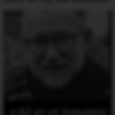
«AI er et inngrep