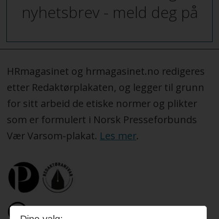
nyhetsbrev - meld deg på
HRmagasinet og hrmagasinet.no redigeres
etter Redaktørplakaten, og legger til grunn
for sitt arbeid de etiske normer og plikter
som er formulert i Norsk Presseforbunds
Vær Varsom-plakat.
Les mer
.