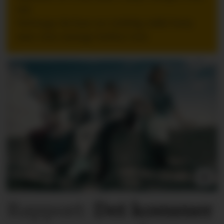
tid.
Nettopp da kan en tydelig takk bety
mer enn mange ledere tror.
Rapport:
Det kommer