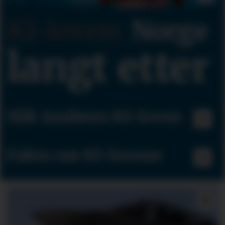
KI-loven:
Norge
langt etter
Slik innføres KI-loven
Fakta om KI-lovene