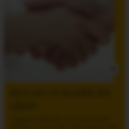
INNLEGG:
Hva om vi sa takk litt
oftere
Mange ansatte går inn i ferien med
følelsen av å ha stått i høyt tempo over