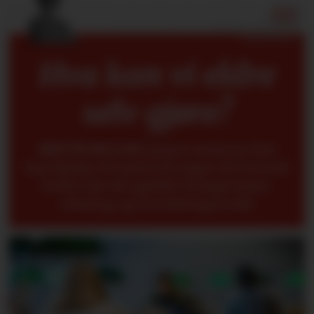
Hva kan vi eldre
selv gjøre?
METTE BUGGE
mener seniorer fint
kan hjelpe til med å få yngre til å forstå
bedre når det gjelder kompetanse,
erfaring og overføringsverdi.