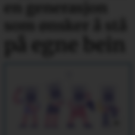
en generasjon
som ønsker å stå
på egne bein