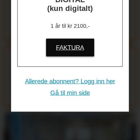
4800
(kun digitalt)
arbeidsplasser
1 år til kr 2100,-
FAKTURA
Årsrapport:
Stadig
større mangfold i
Allerede abonnent? Logg inn her
politiet
Gå til min side