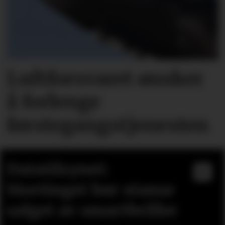
Luftforsvaret ønsker
å forlenge
førstegangstjenesten
Datatilsynet:
Stortinget bør stanse
salget av smartbriller