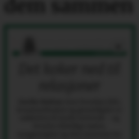
dem sammen
Det koker ned til
relasjoner
Grethe Holtan
viser hvordan tillit,
kommunikasjon og gjensidighet er
nøkkelen til sterke nettverk – og
hvorfor tilfeldige møter,
nysgjerrighet og ekte interesse for