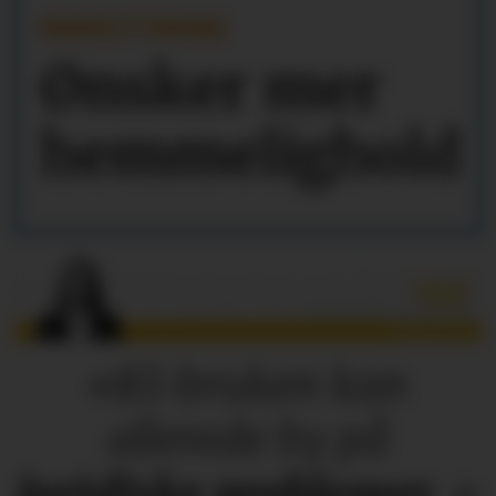
REKRUTTERING
Ønsker mer
hemmelighold
«KI-bruken kan
allerede by på
juridiske
problemer
.»