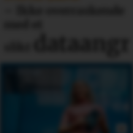
– Ikke overraskende
med et
dataangr
slikt