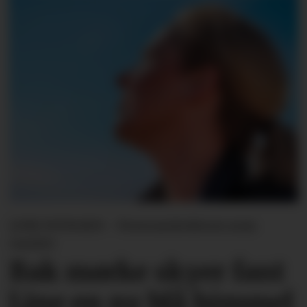
LINE SVINGEN - Forsvarslederen som
varslet
Bak mørke skyer fant
Line en ny blå himmel