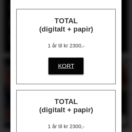
dømt for ulovlig
gjengjeldelse i
TOTAL
(digitalt + papir)
varslingssak
1 år til kr 2300,-
KORT
TOTAL
(digitalt + papir)
1 år til kr 2300,-