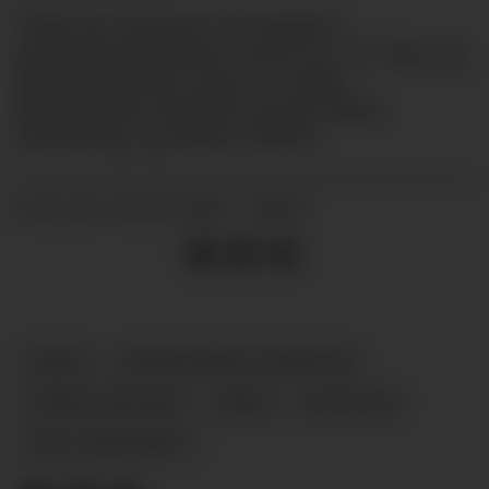
Virke har kommet til enighet i
tarifforhandlingene med LO, YS, Unio og
Akademikerne, samt en rekke
frittstående forbund, innen helse,
utdanning og kultur (HUK).
18.06.2026 - 08:10
PUBLISERT
PARAT
PENSJONSRETTIGHETER
TARIFFOPPGJØR
VIRKE
NYHETER
HUK-OPPGJØRET