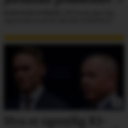
KAROLINE SCHEIDE
i HR Norge gjør deg
oppmerksom på de faktiske forholdene.
Hva er egentlig KI-