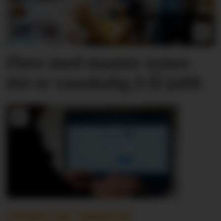
Flere med master synes
det er vanskelig å få jobb
OFFENTLIGE TJENESTER