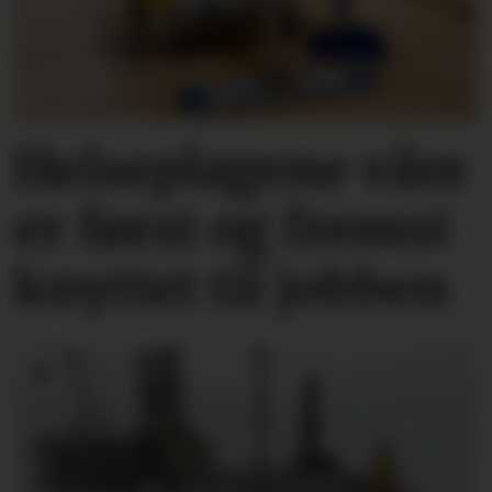
Helseplagene
våre
er først og fremst
knyttet
til jobben