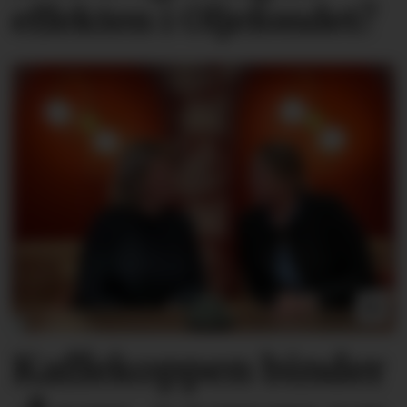
effekten i Oljefondet?
Kaffekoppen binder