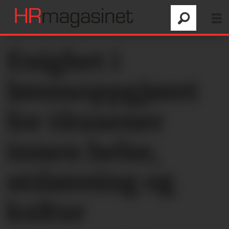
Enighet i
lønnsoppgjøret
for titusener
innen helse,
utdanning og
kultur