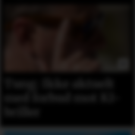
Tung: Ikke aktuelt
med forbud mot KI-
briller