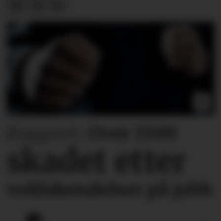
Rapport:
Over 1300
skadet etter
voldshendelser på jobb