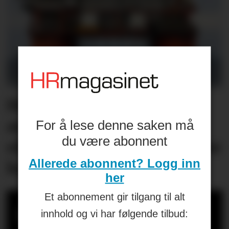
Helikopterstøy fikk 40
ansatte på én
For å lese denne saken må
du være abonnent
oljeplattform til å oppsøke
Allerede abonnent? Logg inn
lege
her
Et abonnement gir tilgang til alt
Bergen kommune
innhold og vi har følgende tilbud: