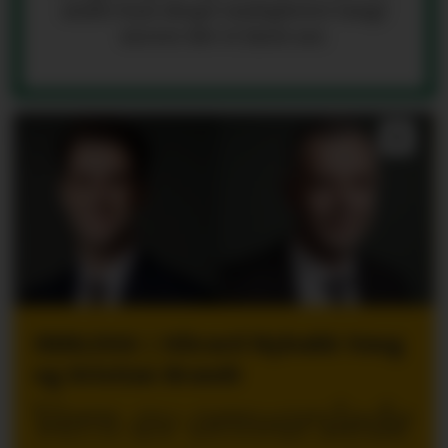
andre kan skape muligheter langt
utover det vi først ser.
INNLEGG | Håvard Nybakk Vang
og Kristian Brandt
Vern av omvarslede