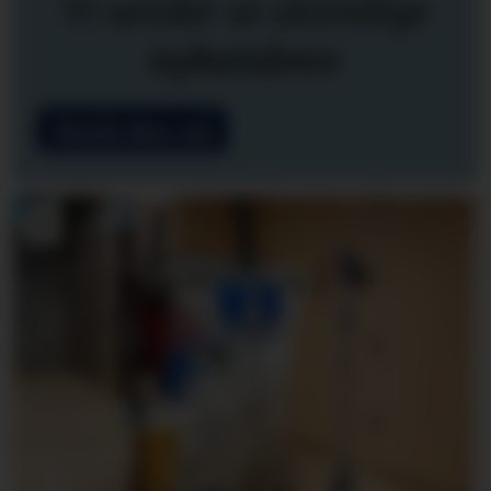
Vi sender ut ukentlige
nyhetsbrev
Meld deg på