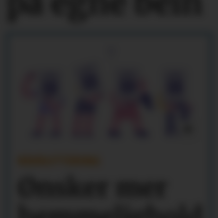
på egne bein
REKRUTTERING
Ønsker mer
hemmelighold