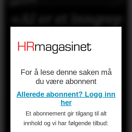
«AI er et inngrep
i kultur,
forventninger,
makt og
For å lese denne saken må
du være abonnent
selvforståelse. Er
Allerede abonnent? Logg inn
HR på ballen?»
her
Et abonnement gir tilgang til alt
Les kronikken til
HANS-PETTER
innhold og vi har følgende tilbud:
NYGÅRD-HANSEN
(åpen for alle)