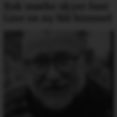
Bak mørke skyer fant
Line en ny blå himmel