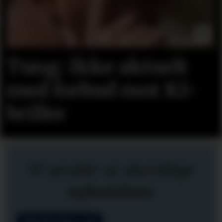
Tung: Ikke aktuelt
med forbud mot KI-
briller
Vi sender ut ukentlige
nyhetsbrev