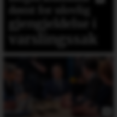
dømt for ulovlig
gjengjeldelse i
varslingssak