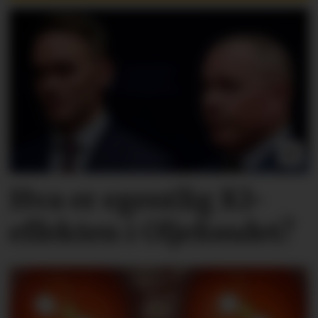
Hva er egentlig KI-
effekten i Oljefondet?