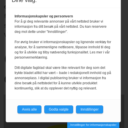
Dine valg:
etter Redaktørplakaten, og legger til grunn
for sitt arbeid de etiske normer og plikter
Informasjonskapsler og personvern
For å gi deg relevante annonser på vårt nettsted bruker vi
som er formulert i Norsk Presseforbunds
informasjon fra ditt besøk på vårt nettsted. Du kan reservere
deg mot dette under "Innstillinger".
Vær Varsom-plakat.
Les mer
.
For øvrig bruker vi informasjonskapsler og lignende verktøy for
analyse, for å sammenligne nettlesere, tilpasse innhold til deg
og for å utvikle og tilby nødvendig funksjonalitet. Les mer i vår
personvernerklæring.
Ditt digitale fagblad skal være like relevant for deg som det
trykte bladet alltid har vært – bade i redaksjonelt innhold og på
annonseplass. I digital publisering bruker vi informasjon fra
dine besøk på nettstedet for å kunne utvikle produktet
kontinuerlig, slik at du opplever det nyttig og relevant.
Avvis alle
Godta valgte
Innstillinger
Innstillinger for informasjonskapsler