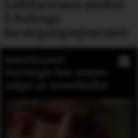
Luftforsvaret ønsker
å forlenge
førstegangstjenesten
Datatilsynet:
Stortinget bør stanse
salget av smartbriller