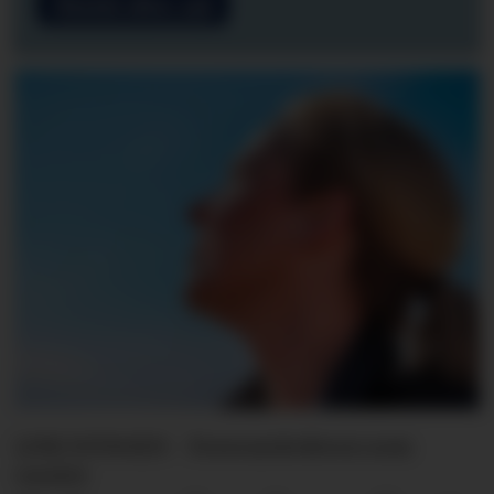
Meld deg på
LINE SVINGEN - Forsvarslederen som
varslet