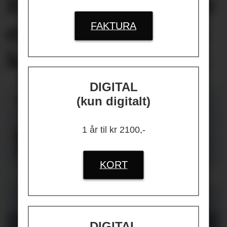
Helseplagene
våre
er først og fremst
FAKTURA
knyttet
til jobben
DIGITAL
(kun digitalt)
1 år til kr 2100,-
KORT
DIGITAL