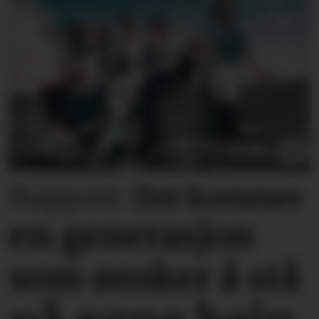
Rapport:
Det kommer
en generasjon
som ønsker å stå