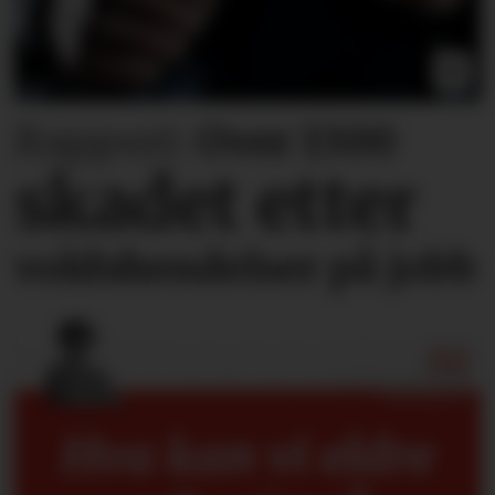
Rapport:
Over 1300
skadet etter
voldshendelser på jobb
Hva kan vi eldre