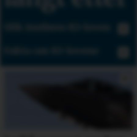
Slik innføres KI-loven
Fakta om KI-lovene