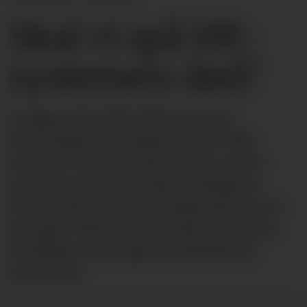
Skal vi spå HR-
systemets død?
I august fortalte Klarna i sin
kvartalspresentasjon at de ville
erstatte nesten halvparten av de
ansatte med kunstig intelligens.
Men enda mer overraskende var at
de også ville erstatte HR-systemet
Workday med egenutviklede AI-
systemer.