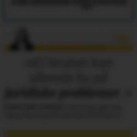
«KI-bruken kan
allerede by på
juridiske
problemer
.»
KAROLINE SCHEIDE
i HR Norge gjør deg
oppmerksom på de faktiske forholdene.