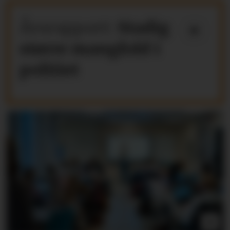
Årsrapport:
Stadig
større mangfold i
politiet