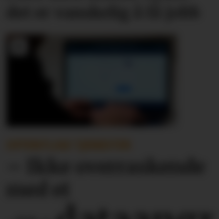
det er vanskelig å få jobb
OFFENTLIGE TJENESTER
– Ikke overraskende
med et