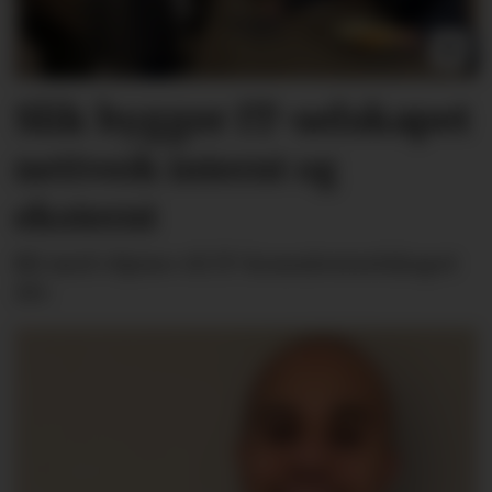
Slik bygger IT-selskapet
nettverk internt og
eksternt
Bli med «hjem» til IT-konsulentselskapet
Alv.