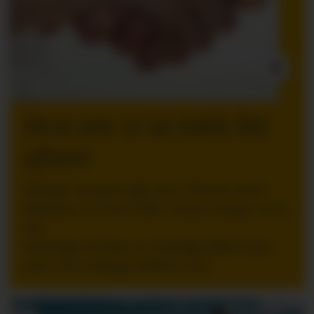
INNLEGG:
Hva om vi sa takk litt
oftere
Mange ansatte går inn i ferien med
følelsen av å ha stått i høyt tempo over
tid.
Nettopp da kan en tydelig takk bety
mer enn mange ledere tror.