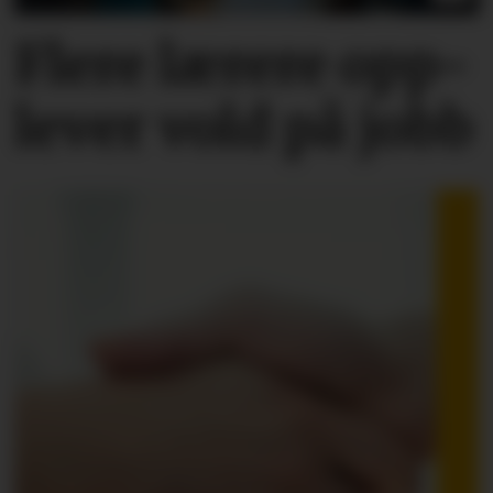
Flere lærere opp­
lever vold på jobb