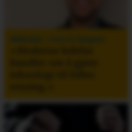
INNLEGG
| Patrick Delgado
«Moderne ledelse
handler om å gjøre
teknologi til felles
retning.
»