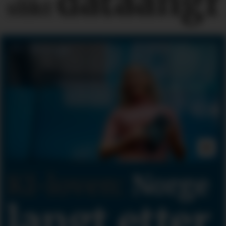
dataangr
slikt
KI-loven:
Norge
langt etter