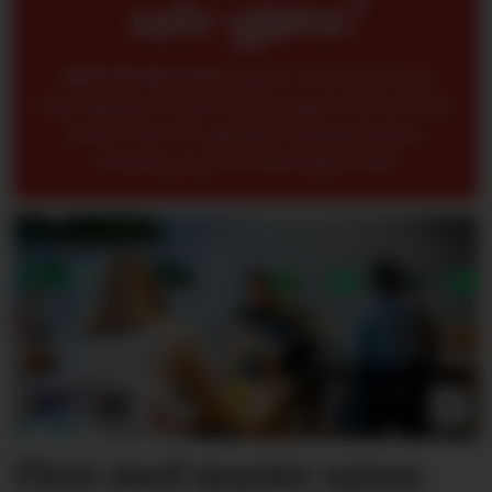
selv gjøre?
METTE BUGGE
mener seniorer fint
kan hjelpe til med å få yngre til å forstå
bedre når det gjelder kompetanse,
erfaring og overføringsverdi.
Flere med master synes