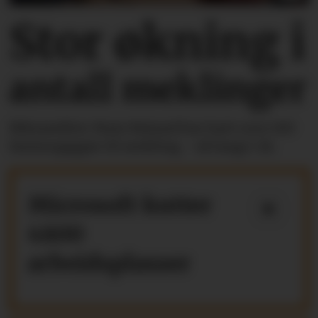
Stor økning i
antall meklinger
Riksmekler Mats Ruland har hatt over 100
lønnsoppgjør til mekling - så langt i år.
Microsoft kutter
4800
arbeidsplasser