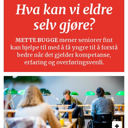
Hva kan vi eldre
selv gjøre?
METTE BUGGE
mener seniorer fint
kan hjelpe til med å få yngre til å forstå
bedre når det gjelder kompetanse,
erfaring og overføringsverdi.