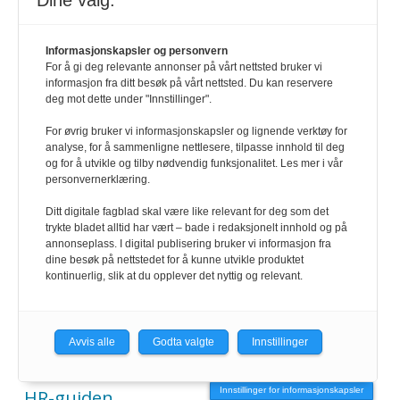
Dine valg:
redaksjonen@hrmagasinet.no
annonse@hrmagasinet.no
Informasjonskapsler og personvern
For å gi deg relevante annonser på vårt nettsted bruker vi
informasjon fra ditt besøk på vårt nettsted. Du kan reservere
abonnement@hrmagasinet.no
deg mot dette under "Innstillinger".
For øvrig bruker vi informasjonskapsler og lignende verktøy for
analyse, for å sammenligne nettlesere, tilpasse innhold til deg
SNARVEIER
og for å utvikle og tilby nødvendig funksjonalitet. Les mer i vår
personvernerklæring.
Kontakt
Ditt digitale fagblad skal være like relevant for deg som det
trykte bladet alltid har vært – bade i redaksjonelt innhold og på
annonseplass. I digital publisering bruker vi informasjon fra
Abonnement
dine besøk på nettstedet for å kunne utvikle produktet
kontinuerlig, slik at du opplever det nyttig og relevant.
E-magasin
Avvis alle
Godta valgte
Innstillinger
Annonser
Innstillinger for informasjonskapsler
HR-guiden