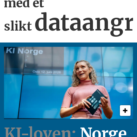
med et
dataangr
slikt
KI-loven:
Norge