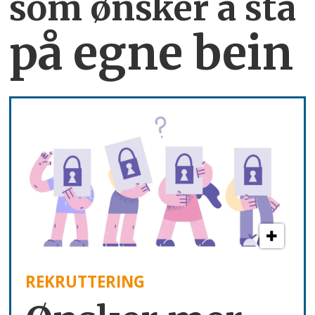
som ønsker å stå
på egne bein
REKRUTTERING