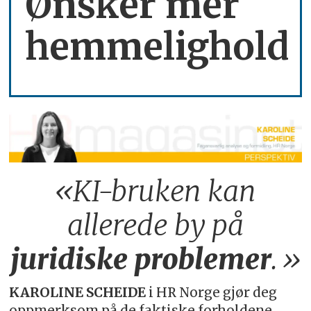
Ønsker mer
hemmelighold
«KI-bruken kan
allerede by på
juridiske
problemer
.»
KAROLINE SCHEIDE
i HR Norge gjør deg
oppmerksom på de faktiske forholdene.