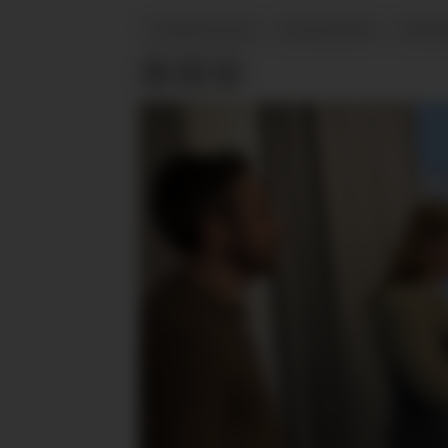
KOMPETANSE
UTDANNING
NYHE