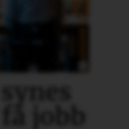
 synes
 få jobb