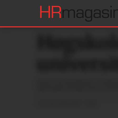
Høgskole
universi
Styret ved Høgskolen i Molde h
Skal skolen få slik status, må f
06.03.2025 - 10:48
PUBLISERT