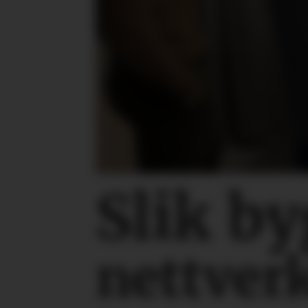
Slik b
nettverk