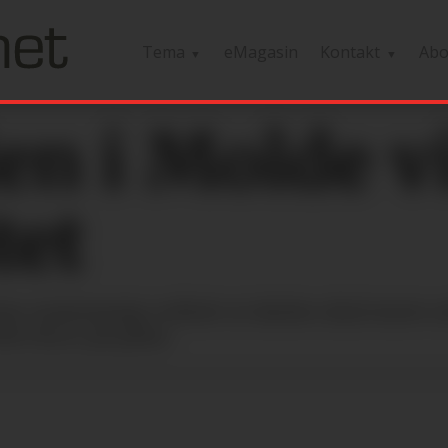
Tema
eMagasin
Kontakt
Ab
n i Molde vi
tet
ar enstemmig vedtatt at skolen skal starte ar
lere krav på plass.