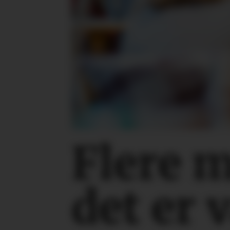
Flere 
det er 