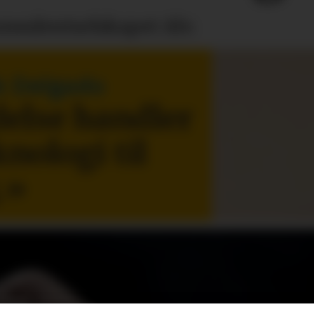
onsulentselskapet Alv.
k Delgado
else handler
knologi til
.
»