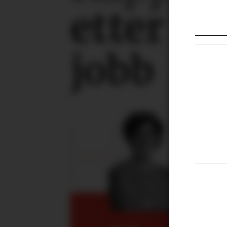
etter
vo
jobb