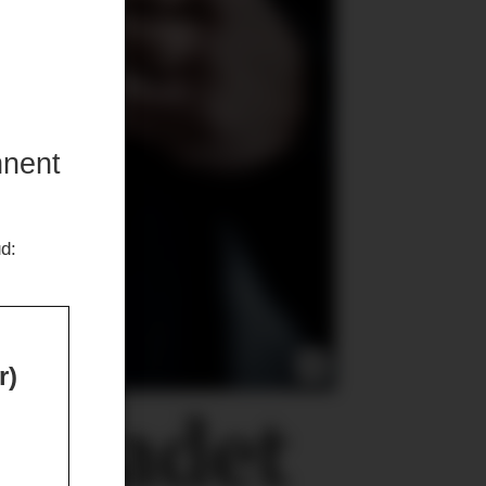
nnent
ud:
r)
0
skadet