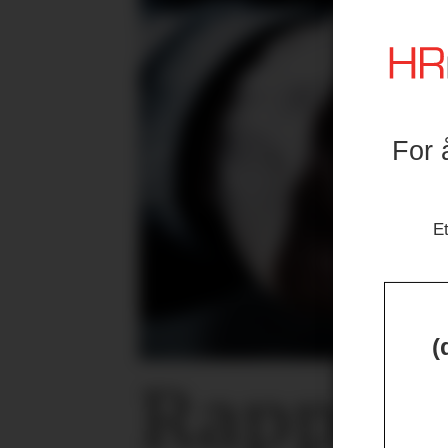
For 
Et
(
Rapport