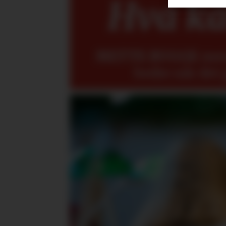
Hva kan
METTE BUGGE
mene
bedre når det 