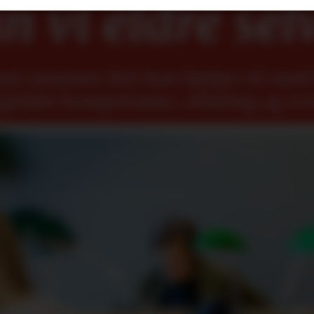
 vi eldre sel
r seniorer fint kan hjelpe til med å
gjelder kompetanse, erfaring og ov