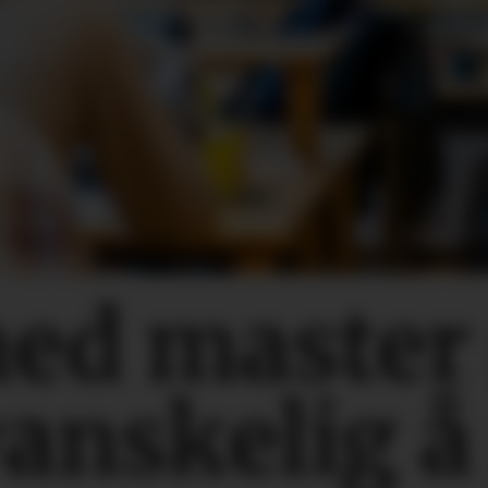
med master
vanskelig å