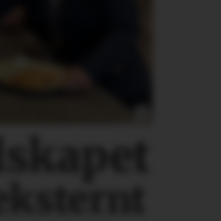
lskapet
eksternt