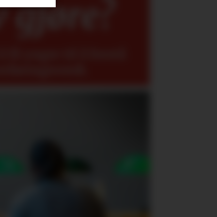
v gjøre?
 få yngre til å forstå
erføringsverdi.