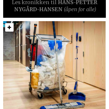
Les kronikken til
HANS-PETTER
NYGÅRD-HANSEN
(åpen for alle)