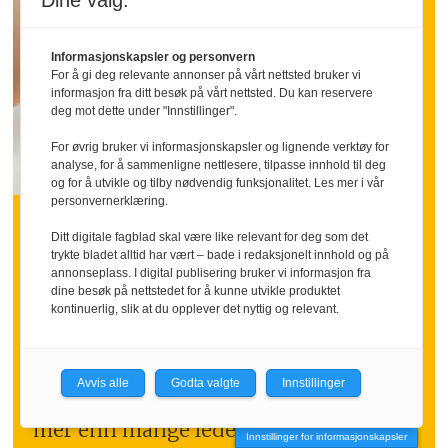
Dine valg:
Informasjonskapsler og personvern
For å gi deg relevante annonser på vårt nettsted bruker vi
informasjon fra ditt besøk på vårt nettsted. Du kan reservere
deg mot dette under "Innstillinger".
For øvrig bruker vi informasjonskapsler og lignende verktøy for
analyse, for å sammenligne nettlesere, tilpasse innhold til deg
INNLEGG:
og for å utvikle og tilby nødvendig funksjonalitet. Les mer i vår
personvernerklæring.
Hva om vi sa takk litt
Ditt digitale fagblad skal være like relevant for deg som det
trykte bladet alltid har vært – bade i redaksjonelt innhold og på
oftere
annonseplass. I digital publisering bruker vi informasjon fra
dine besøk på nettstedet for å kunne utvikle produktet
kontinuerlig, slik at du opplever det nyttig og relevant.
Mange ansatte går inn i ferien med
følelsen av å ha stått i høyt tempo over
tid.
Avvis alle
Godta valgte
Innstillinger
Nettopp da kan en tydelig takk bety
mer enn mange ledere tror.
Innstillinger for informasjonskapsler