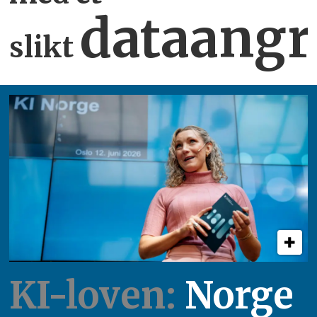
dataangr
slikt
KI-loven:
Norge