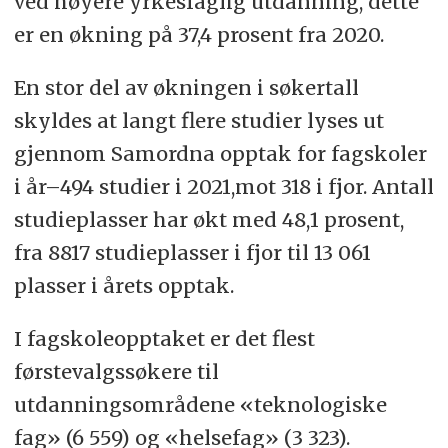
ved høyere yrkesfaglig utdanning, dette
er en økning på 37,4 prosent fra 2020.
En stor del av økningen i søkertall
skyldes at langt flere studier lyses ut
gjennom Samordna opptak for fagskoler
i år–494 studier i 2021,mot 318 i fjor. Antall
studieplasser har økt med 48,1 prosent,
fra 8817 studieplasser i fjor til 13 061
plasser i årets opptak.
I fagskoleopptaket er det flest
førstevalgssøkere til
utdanningsområdene «teknologiske
fag» (6 559) og «helsefag» (3 323).