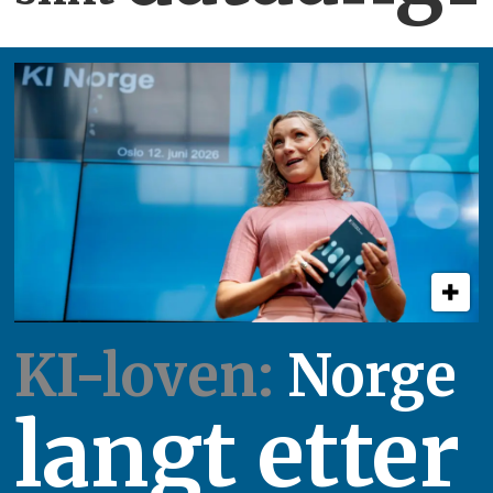
KI-loven:
Norge
langt etter