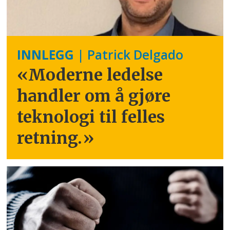
INNLEGG
| Patrick Delgado
«Moderne ledelse
handler om å gjøre
teknologi til felles
retning.
»