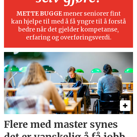
METTE BUGGE
mener seniorer fint
kan hjelpe til med å få yngre til å forstå
bedre når det gjelder kompetanse,
erfaring og overføringsverdi.
Flere med master synes
det er vanskelig å få jobb