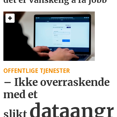
OFFENTLIGE TJENESTER
– Ikke overraskende
med et
dataangr
slikt