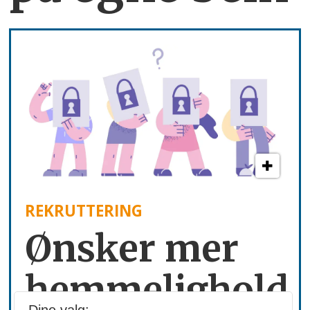
REKRUTTERING
Ønsker mer
hemmelighold