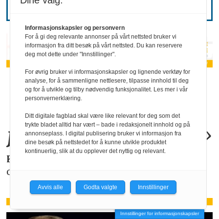
Dine valg:
Informasjonskapsler og personvern
For å gi deg relevante annonser på vårt nettsted bruker vi
informasjon fra ditt besøk på vårt nettsted. Du kan reservere
deg mot dette under "Innstillinger".
For øvrig bruker vi informasjonskapsler og lignende verktøy for
«KI-bruken kan
analyse, for å sammenligne nettlesere, tilpasse innhold til deg
og for å utvikle og tilby nødvendig funksjonalitet. Les mer i vår
personvernerklæring.
allerede by på
Ditt digitale fagblad skal være like relevant for deg som det
trykte bladet alltid har vært – bade i redaksjonelt innhold og på
juridiske
problemer
.»
annonseplass. I digital publisering bruker vi informasjon fra
dine besøk på nettstedet for å kunne utvikle produktet
kontinuerlig, slik at du opplever det nyttig og relevant.
KAROLINE SCHEIDE
i HR Norge gjør deg
oppmerksom på de faktiske forholdene.
Avvis alle
Godta valgte
Innstillinger
Innstillinger for informasjonskapsler