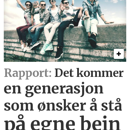
Rapport:
Det kommer
en generasjon
som ønsker å stå
på egne bein