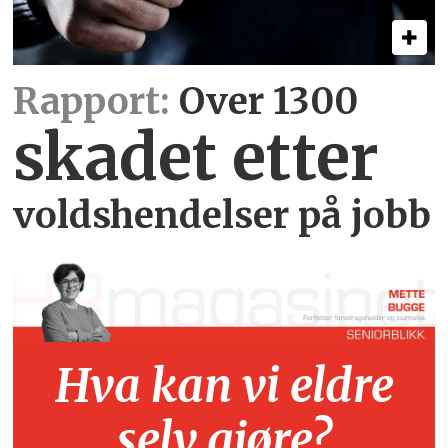
Rapport:
Over 1300
skadet etter
voldshendelser på jobb
Hva kan vi eldre
selv gjøre?