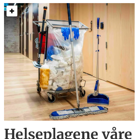
Helseplagene
våre