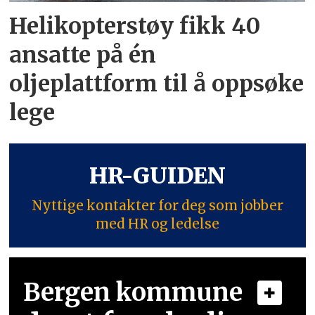
Helikopterstøy fikk 40
ansatte på én
oljeplattform til å oppsøke
lege
HR-GUIDEN
Nyttige kontakter for deg som jobber
med HR og ledelse
Bergen kommune