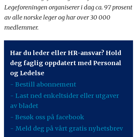
Legeforeningen organiserer i dag ca. 97 prosent
av alle norske leger og har over 30 000
medlemmer.
Har du leder eller HR-ansvar? Hold
deg faglig oppdatert med Personal
og Ledelse
- Bestill abonnement
- Last ned enkeltsider eller utgaver
av bladet
- Besøk oss på facebook
- Meld deg på vårt gratis nyhetsbrev