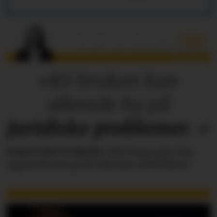
«KI-bruken kan
allerede by på
juridiske
problemer
.»
KAROLINE SCHEIDE
i HR Norge gjør deg
oppmerksom på de faktiske forholdene.