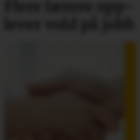
Flere lærere opp­
lever vold på jobb