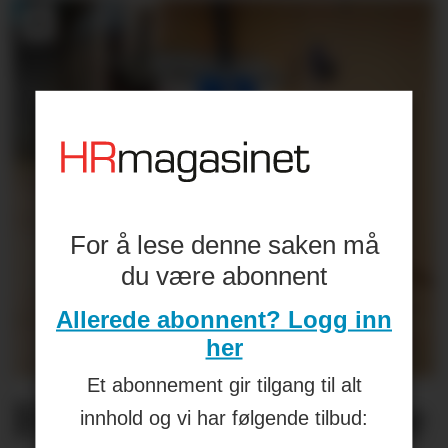
For å lese denne saken må
du være abonnent
Allerede abonnent? Logg inn
her
Et abonnement gir tilgang til alt
Helseplagene
våre
innhold og vi har følgende tilbud: