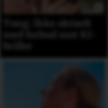
Tung: Ikke aktuelt
med forbud mot KI-
briller