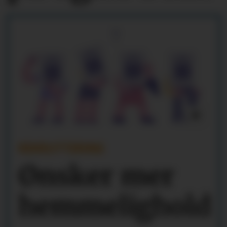
REKRUTTERING
Ønsker mer
hemmelighold