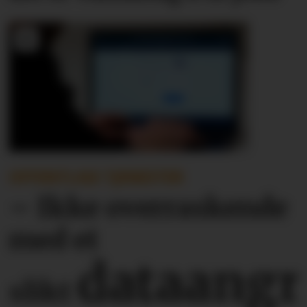
OFFENTLIGE TJENESTER
– Ikke overraskende
med et
dataangr
slikt