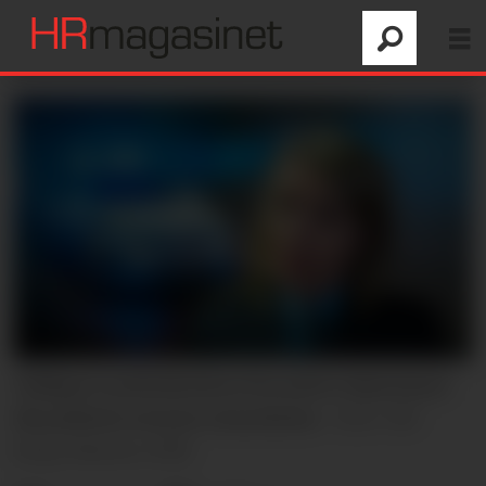
Tidligere politidirektør Benedicte Bjørnland
får politiets øverste utmerkelse.
Foto: Ole
Berg-Rusten, NTB