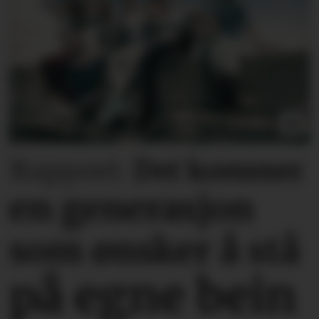
Rapport:
Det kommer
en generasjon
som ønsker å stå
på egne bein