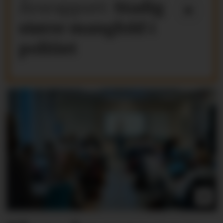
Årsrapport:
Stadig
større mangfold i
politiet