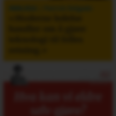
INNLEGG
| Patrick Delgado
«Moderne ledelse
handler om å gjøre
teknologi til felles
retning.
»
Hva kan vi eldre
selv gjøre?