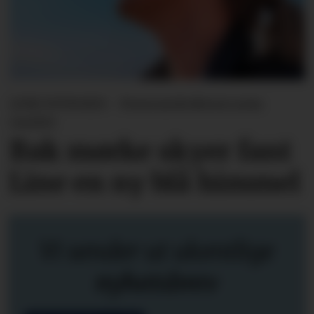
LINE SVINGEN - Forsvarslederen som
varslet
Bak mørke skyer fant
Line en ny blå himmel
Vi sender ut ukentlige
nyhetsbrev