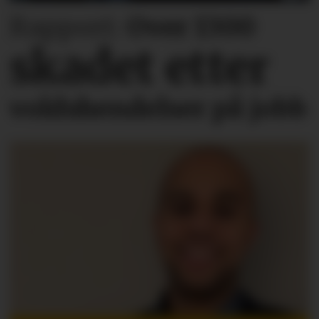
Rapport:
Over 1300
skadet etter
voldshendelser på jobb