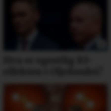
Hva er egentlig KI-
effekten i Oljefondet?