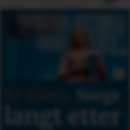
KI-loven:
Norge
langt etter