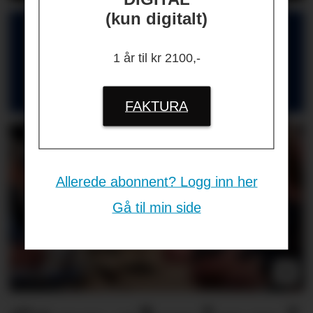
(kun digitalt)
HR-GUIDEN
1 år til kr 2100,-
Nyttige kontakter for deg som jobber
med HR og ledelse
FAKTURA
Allerede abonnent? Logg inn her
Gå til min side