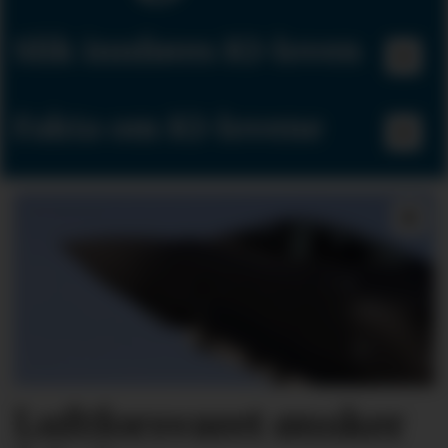
Slik innføres KI-loven
Fakta om KI-lovene
Luftforsvaret ønsker