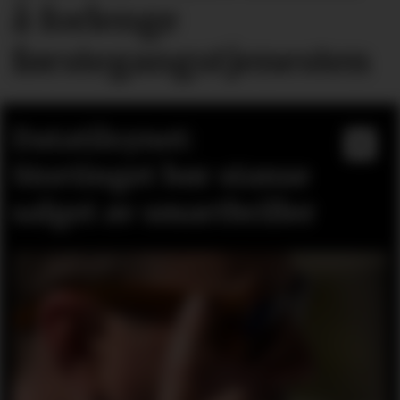
å forlenge
førstegangstjenesten
Datatilsynet:
Stortinget bør stanse
salget av smartbriller