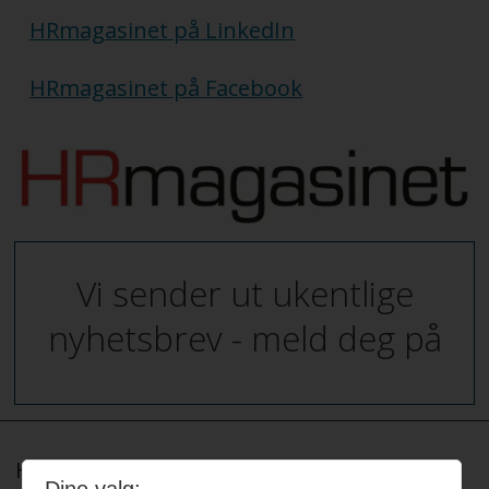
HRmagasinet på LinkedIn
HRmagasinet på Facebook
Vi sender ut ukentlige
nyhetsbrev - meld deg på
HRmagasinet og hrmagasinet.no redigeres