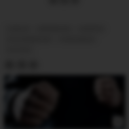
LEDELSE
HEDERSKORS
NYHETER
POLITIDIREKTØR
TOPPLEDELSE
POLITIET