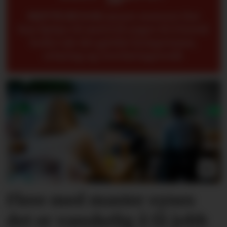
METTE BUGGE
mener seniorer fint
kan hjelpe til med å få yngre til å forstå
bedre når det gjelder kompetanse,
erfaring og overføringsverdi.
Flere med master synes
det er vanskelig å få jobb