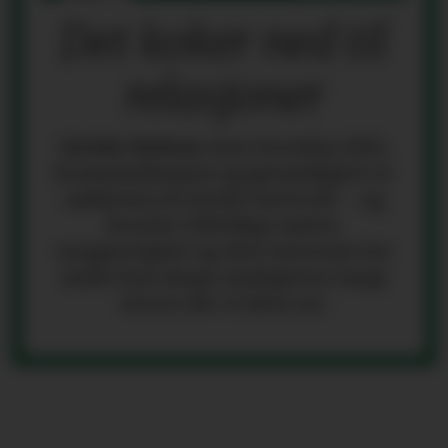
Det koker ned til
relasjoner
Grethe Holtan
viser hvordan tillit,
kommunikasjon og gjensidighet er
nøkkelen til sterke nettverk – og
hvorfor tilfeldige møter,
nysgjerrighet og ekte interesse for
andre kan skape muligheter langt
utover det vi først ser.