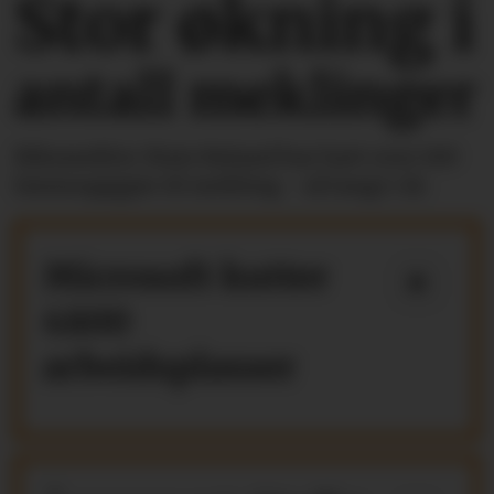
Stor økning i
antall meklinger
Riksmekler Mats Ruland har hatt over 100
lønnsoppgjør til mekling - så langt i år.
Microsoft kutter
4800
arbeidsplasser