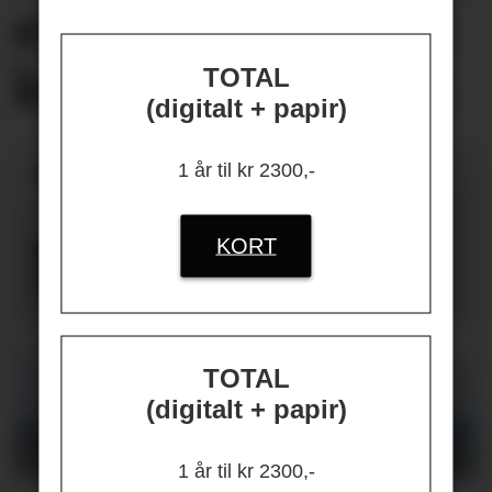
er først og fremst
knyttet
til jobben
TOTAL
(digitalt + papir)
1 år til kr 2300,-
KORT
TOTAL
(digitalt + papir)
1 år til kr 2300,-