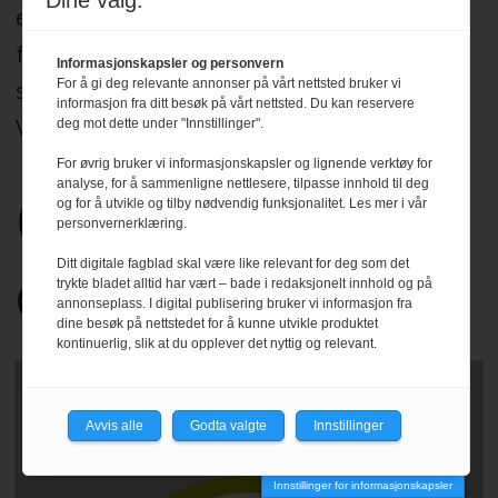
Dine valg:
etter Redaktørplakaten, og legger til grunn
for sitt arbeid de etiske normer og plikter
Informasjonskapsler og personvern
For å gi deg relevante annonser på vårt nettsted bruker vi
som er formulert i Norsk Presseforbunds
informasjon fra ditt besøk på vårt nettsted. Du kan reservere
Vær Varsom-plakat.
Les mer
.
deg mot dette under "Innstillinger".
For øvrig bruker vi informasjonskapsler og lignende verktøy for
analyse, for å sammenligne nettlesere, tilpasse innhold til deg
og for å utvikle og tilby nødvendig funksjonalitet. Les mer i vår
personvernerklæring.
Ditt digitale fagblad skal være like relevant for deg som det
trykte bladet alltid har vært – bade i redaksjonelt innhold og på
annonseplass. I digital publisering bruker vi informasjon fra
dine besøk på nettstedet for å kunne utvikle produktet
kontinuerlig, slik at du opplever det nyttig og relevant.
Avvis alle
Godta valgte
Innstillinger
Innstillinger for informasjonskapsler