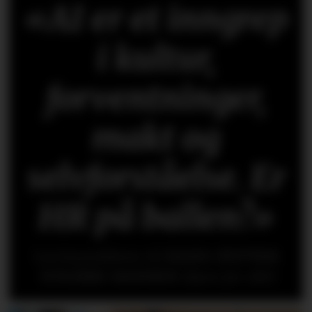
«AI er et inngrep
i kultur,
forventninger,
makt og
selvforståelse. Er
HR på ballen?»
Les kronikken til
HANS-PETTER
NYGÅRD-HANSEN
(åpen for alle)