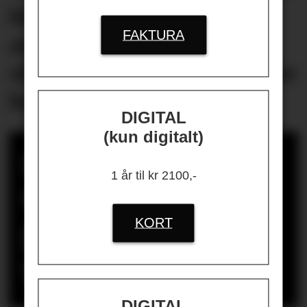
Helikopterstøy fikk 40
FAKTURA
ansatte på én
oljeplattform til å oppsøke
lege
DIGITAL
(kun digitalt)
Bergen kommune
1 år til kr 2100,-
dømt for ulovlig
gjengjeldelse i
KORT
varslingssak
DIGITAL