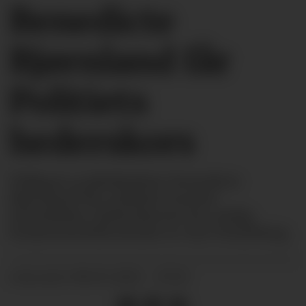
Benedicte
Bjørnland får
Politiets
hederskors
Tidligere politidirektør Benedicte
Bjørnland får politiets øverste
utmerkelse, hederskorset for særlig
fortjenestefull innsats av stor betydning.
08.05.2025 - 07:13
PUBLISERT