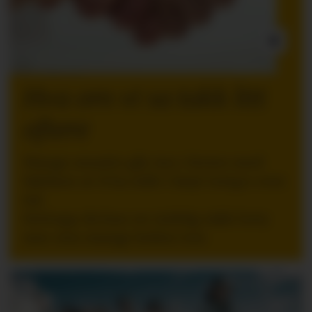
INNLEGG:
Hva om vi sa takk litt
oftere
Mange ansatte går inn i ferien med
følelsen av å ha stått i høyt tempo over
tid.
Nettopp da kan en tydelig takk bety
mer enn mange ledere tror.