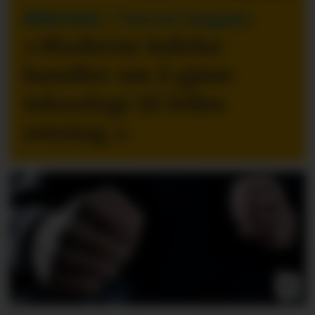
INNLEGG
| Patrick Delgado
«Moderne ledelse
handler om å gjøre
teknologi til felles
retning.
»