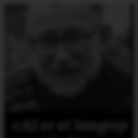
«AI er et inngrep