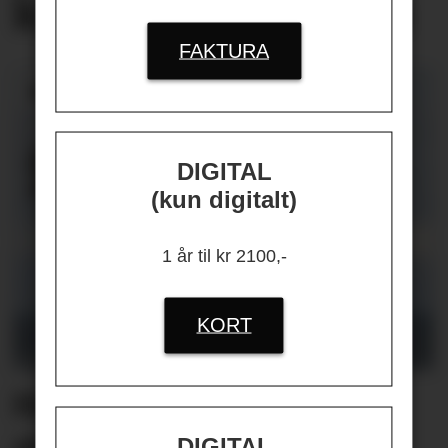
knyttet
til jobben
FAKTURA
DIGITAL
(kun digitalt)
1 år til kr 2100,-
KORT
Helikopterstøy fikk 40
ansatte på én
DIGITAL