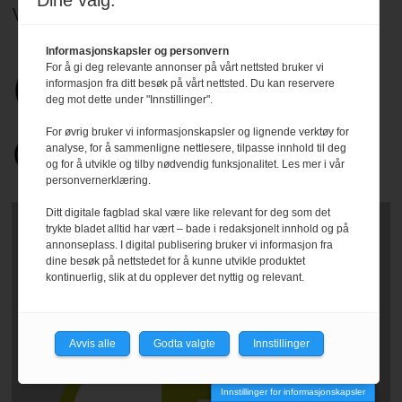
Dine valg:
Vær Varsom-plakat.
Les mer
.
Informasjonskapsler og personvern
For å gi deg relevante annonser på vårt nettsted bruker vi
informasjon fra ditt besøk på vårt nettsted. Du kan reservere
deg mot dette under "Innstillinger".
For øvrig bruker vi informasjonskapsler og lignende verktøy for
analyse, for å sammenligne nettlesere, tilpasse innhold til deg
og for å utvikle og tilby nødvendig funksjonalitet. Les mer i vår
personvernerklæring.
Ditt digitale fagblad skal være like relevant for deg som det
trykte bladet alltid har vært – bade i redaksjonelt innhold og på
annonseplass. I digital publisering bruker vi informasjon fra
dine besøk på nettstedet for å kunne utvikle produktet
kontinuerlig, slik at du opplever det nyttig og relevant.
Avvis alle
Godta valgte
Innstillinger
Innstillinger for informasjonskapsler