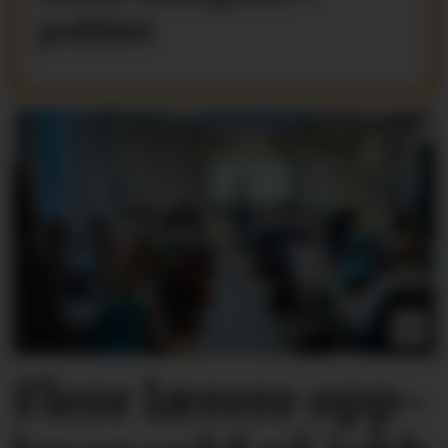
politiet
Flere lærere opp­