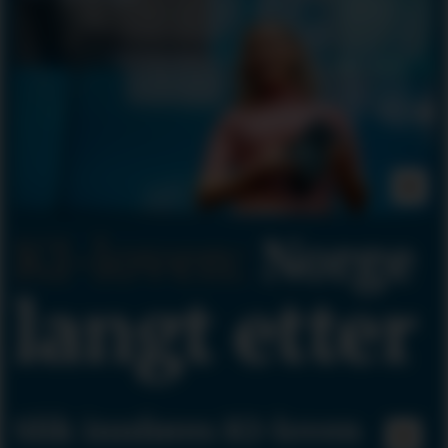
KI-loven:
Norge
langt etter
Slik innføres KI-loven