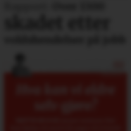
Rapport:
Over 1300
skadet etter
voldshendelser på jobb
Hva kan vi eldre
selv gjøre?
METTE BUGGE
mener seniorer fint
kan hjelpe til med å få yngre til å forstå