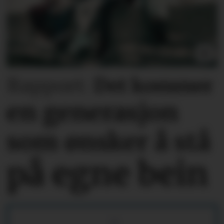
Rapport:
Det kommer
en generasjon
som ønsker å stå
på egne bein