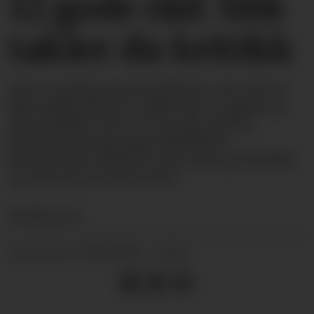
12 gode råd: Slik
takler du kritikk
Det er nyttig med feedback, men det er
ikke alltid så lett å takle det vi opplever
som kritikk. Her er 12 gode råd for
hvordan du kan gjøre kritikken
konstruktiv både for den som gir kritikk
og den som mottar den.
Redaksjonen
17.09.2019 - 10:55
PUBLISERT