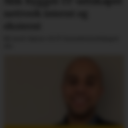
Slik bygger IT-selskapet
nettverk internt og
eksternt
Bli med «hjem» til IT-konsulentselskapet
Alv.