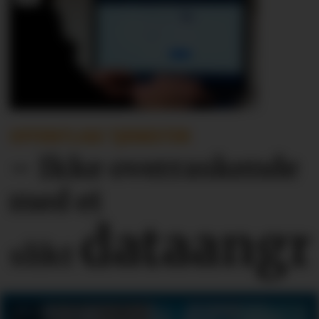
OFFENTLIGE TJENESTER
– Ikke overraskende
med et
dataangr
slikt