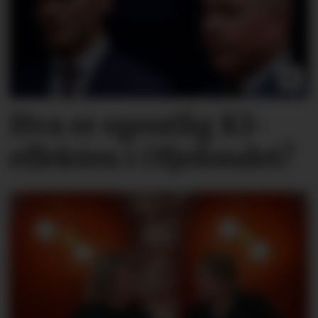
Hva er egentlig KI-
effekten i Oljefondet?