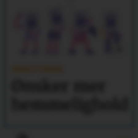
REKRUTTERING
Ønsker mer
hemmelighold