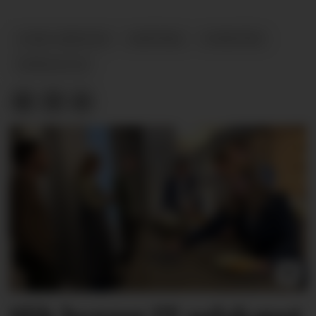
GURO ØIESTAD
KRITIKK
NYHETER
PSYKOLOGI