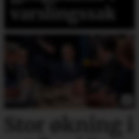
varslingssak
Stor økning i