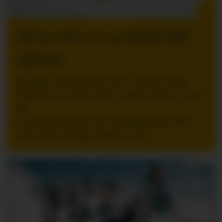
INNLEGG:
Hva om vi sa takk litt
oftere
Mange ansatte går inn i ferien med
følelsen av å ha stått i høyt tempo over
tid.
Nettopp da kan en tydelig takk bety
mer enn mange ledere tror.