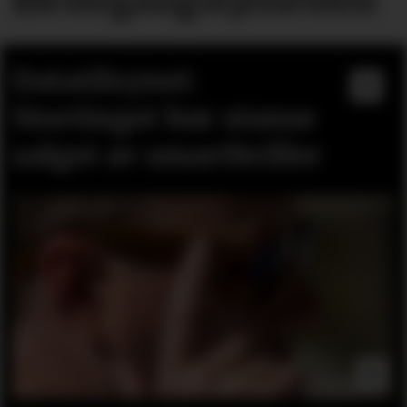
førstegangstjenesten
Datatilsynet:
Stortinget bør stanse
salget av smartbriller