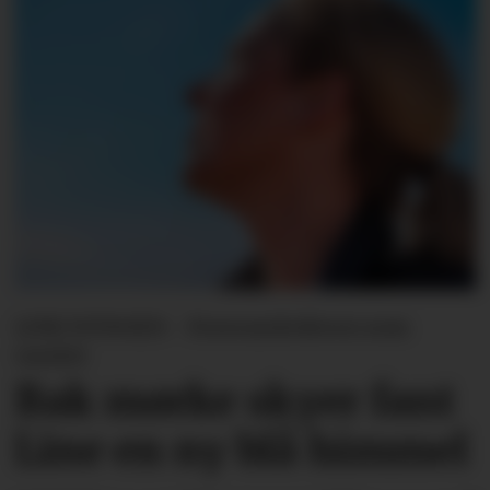
LINE SVINGEN - Forsvarslederen som
varslet
Bak mørke skyer fant
Line en ny blå himmel