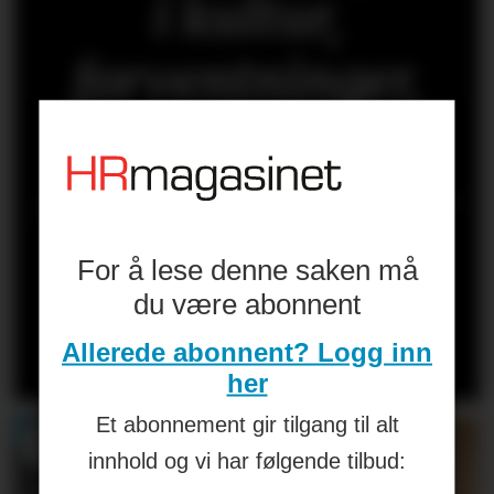
i kultur,
forventninger,
makt og
selvforståelse. Er
HR på ballen?»
For å lese denne saken må
du være abonnent
Les kronikken til
HANS-PETTER
Allerede abonnent? Logg inn
NYGÅRD-HANSEN
(åpen for alle)
her
Et abonnement gir tilgang til alt
innhold og vi har følgende tilbud: