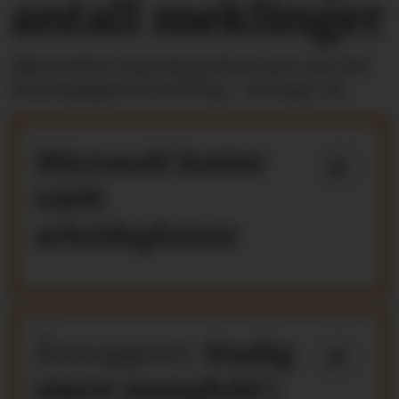
antall meklinger
Riksmekler Mats Ruland har hatt over 100
lønnsoppgjør til mekling - så langt i år.
Microsoft kutter
4800
arbeidsplasser
Årsrapport:
Stadig
større mangfold i