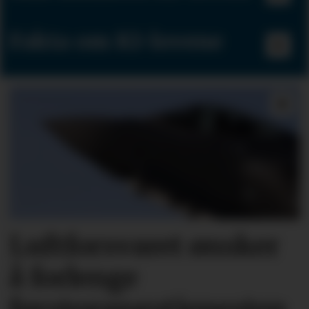
Fakta om KI-lovene
Luftforsvaret ønsker
å forlenge