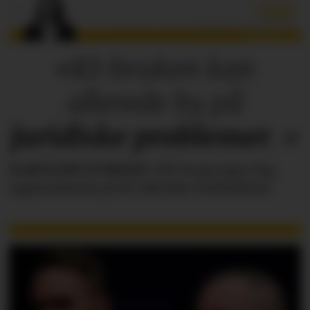
«KI-bruken kan
allerede by på
juridiske
problemer
.»
KAROLINE SCHEIDE
i HR Norge gjør deg
oppmerksom på de faktiske forholdene.