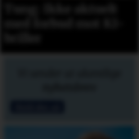
Tung: Ikke aktuelt
med forbud mot KI-
briller
Vi sender ut ukentlige
nyhetsbrev
Meld deg på