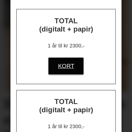
TOTAL
(digitalt + papir)
1 år til kr 2300,-
KORT
Helseplagene
våre
TOTAL
(digitalt + papir)
er først og fremst
1 år til kr 2300,-