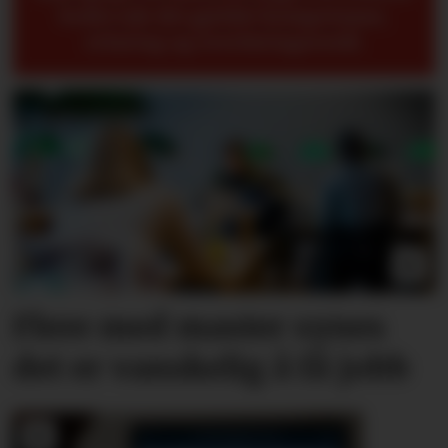
bedre når det gjelder kompetanse,
erfaring og overføringsverdi.
Flere med master synes
det er vanskelig å få jobb