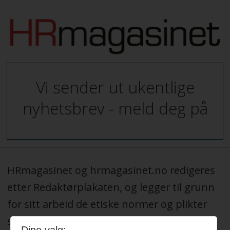
Vi sender ut ukentlige
nyhetsbrev - meld deg på
HRmagasinet og hrmagasinet.no redigeres
etter Redaktørplakaten, og legger til grunn
for sitt arbeid de etiske normer og plikter
som er formulert i Norsk Presseforbunds