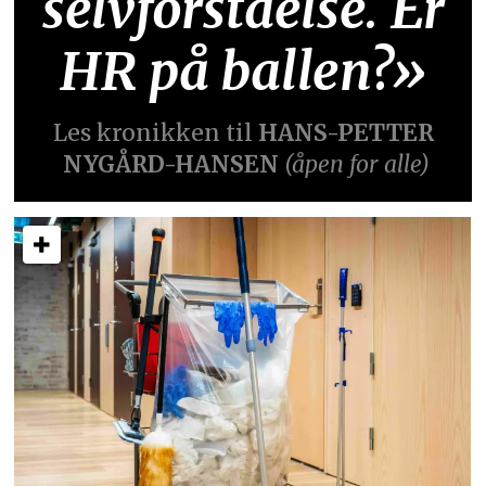
selvforståelse. Er
HR på ballen?»
Les kronikken til
HANS-PETTER
NYGÅRD-HANSEN
(åpen for alle)