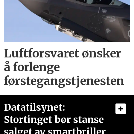
Luftforsvaret ønsker
å forlenge
førstegangstjenesten
Datatilsynet:
Stortinget bør stanse
salget av smartbriller