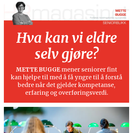
Hva kan vi eldre
selv gjøre?
METTE BUGGE
mener seniorer fint
kan hjelpe til med å få yngre til å forstå
bedre når det gjelder kompetanse,
erfaring og overføringsverdi.