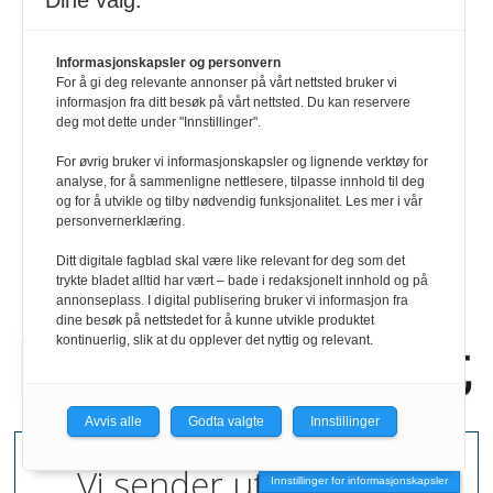
Dine valg:
Annonser
Informasjonskapsler og personvern
For å gi deg relevante annonser på vårt nettsted bruker vi
HR-guiden
informasjon fra ditt besøk på vårt nettsted. Du kan reservere
deg mot dette under "Innstillinger".
Personvernerklæring
For øvrig bruker vi informasjonskapsler og lignende verktøy for
analyse, for å sammenligne nettlesere, tilpasse innhold til deg
og for å utvikle og tilby nødvendig funksjonalitet. Les mer i vår
HRmagasinet på LinkedIn
personvernerklæring.
Ditt digitale fagblad skal være like relevant for deg som det
HRmagasinet på Facebook
trykte bladet alltid har vært – bade i redaksjonelt innhold og på
annonseplass. I digital publisering bruker vi informasjon fra
dine besøk på nettstedet for å kunne utvikle produktet
kontinuerlig, slik at du opplever det nyttig og relevant.
Avvis alle
Godta valgte
Innstillinger
Vi sender ut ukentlige
Innstillinger for informasjonskapsler