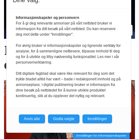
Dine valg:
Informasjonskapsler og personvern
For å gi deg relevante annonser på vårt nettsted bruker vi
informasjon fra ditt besøk på vårt nettsted. Du kan reservere
deg mot dette under "Innstillinger".
Hva er egentlig KI-
For øvrig bruker vi informasjonskapsler og lignende verktøy for
analyse, for å sammenligne nettlesere, tilpasse innhold til deg
og for å utvikle og tilby nødvendig funksjonalitet. Les mer i vår
effekten i Oljefondet?
personvernerklæring.
Ditt digitale fagblad skal være like relevant for deg som det
trykte bladet alltid har vært – bade i redaksjonelt innhold og på
annonseplass. I digital publisering bruker vi informasjon fra
dine besøk på nettstedet for å kunne utvikle produktet
kontinuerlig, slik at du opplever det nyttig og relevant.
Avvis alle
Godta valgte
Innstillinger
Innstillinger for informasjonskapsler