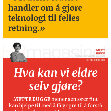
handler om å gjøre
teknologi til felles
retning.
»
Hva kan vi eldre
selv gjøre?
METTE BUGGE
mener seniorer fint
kan hjelpe til med å få yngre til å forstå